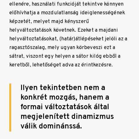
ellenére, használati funkcióját tekintve könnyen
előhívhatja a mozdulatlanság ideiglenességének
képzetét, melyet majd kényszerű
helyváltoztatások követnek. Ezeket a majdani
helyváltoztatásokat, (határ)átlépéseket jelöli az a
ragasztószalag, mely ugyan körbeveszi ezt a
sátrat, viszont egy helyen a sátor kilóg ebből a
keretből, lehetőséget adva az érintkezésre.
Ilyen tekintetben nem a
konkrét mozgás, hanem a
formai változtatások által
megjelenített dinamizmus
válik dominánssá.