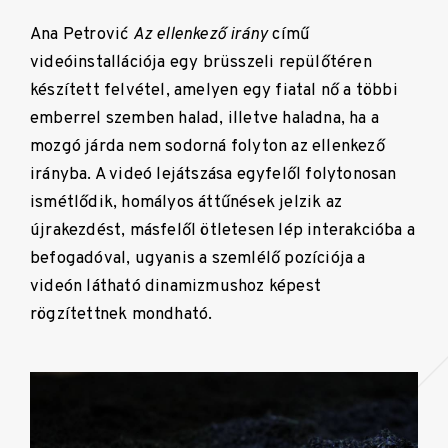
Ana Petrović
Az ellenkező irány
című
videóinstallációja egy brüsszeli repülőtéren
készített felvétel, amelyen egy fiatal nő a többi
emberrel szemben halad, illetve haladna, ha a
mozgó járda nem sodorná folyton az ellenkező
irányba. A videó lejátszása egyfelől folytonosan
ismétlődik, homályos áttűnések jelzik az
újrakezdést, másfelől ötletesen lép interakcióba a
befogadóval, ugyanis a szemlélő pozíciója a
videón látható dinamizmushoz képest
rögzítettnek mondható.