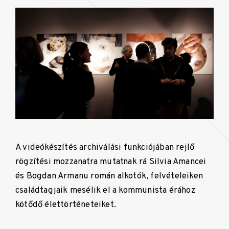
A videókészítés archiválási funkciójában rejlő
rögzítési mozzanatra mutatnak rá Silvia Amancei
és Bogdan Armanu román alkotók, felvételeiken
családtagjaik mesélik el a kommunista érához
kötődő élettörténeteiket.