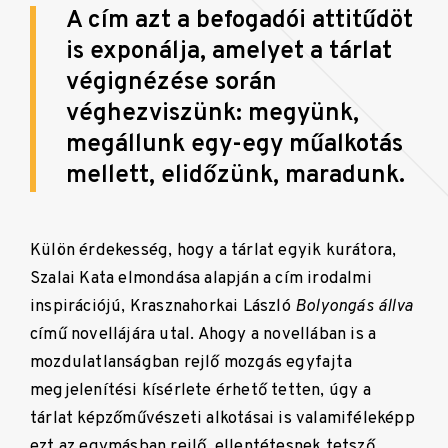
A cím azt a befogadói attitűdöt
is exponálja, amelyet a tárlat
végignézése során
véghezviszünk: megyünk,
megállunk egy-egy műalkotás
mellett, elidőzünk, maradunk.
Külön érdekesség, hogy a tárlat egyik kurátora,
Szalai Kata elmondása alapján a cím irodalmi
inspirációjú, Krasznahorkai László
Bolyongás állva
című novellájára utal. Ahogy a novellában is a
mozdulatlanságban rejlő mozgás egyfajta
megjelenítési kísérlete érhető tetten, úgy a
tárlat képzőművészeti alkotásai is valamiféleképp
ezt az egymásban rejlő, ellentétesnek tetsző