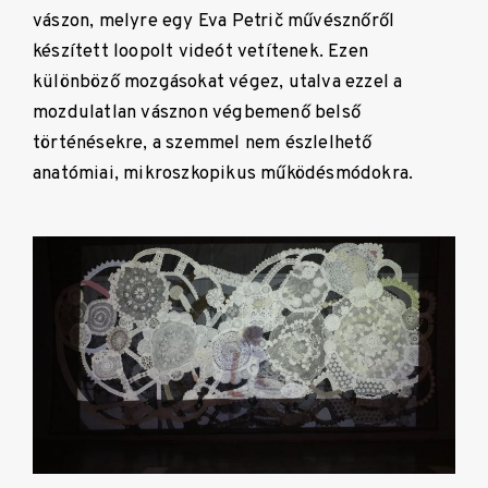
vászon, melyre egy Eva Petrič művésznőről
készített loopolt videót vetítenek. Ezen
különböző mozgásokat végez, utalva ezzel a
mozdulatlan vásznon végbemenő belső
történésekre, a szemmel nem észlelhető
anatómiai, mikroszkopikus működésmódokra.