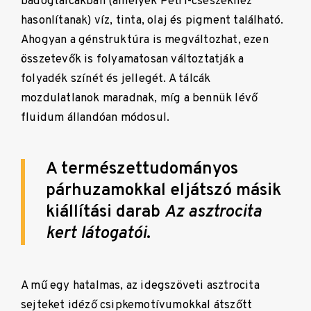
bádogtálcákban (amelyek Petri-csészékhez
hasonlítanak) víz, tinta, olaj és pigment található.
Ahogyan a génstruktúra is megváltozhat, ezen
összetevők is folyamatosan változtatják a
folyadék színét és jellegét. A tálcák
mozdulatlanok maradnak, míg a bennük lévő
fluidum állandóan módosul.
A természettudományos
párhuzamokkal eljátszó másik
kiállítási darab
Az asztrocita
kert látogatói
.
A mű egy hatalmas, az idegszöveti asztrocita
sejteket idéző csipkemotívumokkal átszőtt