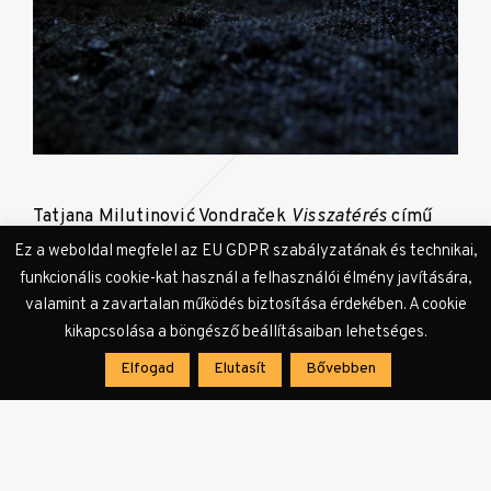
Tatjana Milutinović Vondraček
Visszatérés
című
árnyékvetítése már pusztán elnevezésével is
Ez a weboldal megfelel az EU GDPR szabályzatának és technikai,
reflektál arra a fajta ismétlődése, mely képes
funkcionális cookie-kat használ a felhasználói élmény javítására,
valamint a zavartalan működés biztosítása érdekében. A cookie
megjeleníteni a mozdulatlanság és a mozgás
kikapcsolása a böngésző beállításaiban lehetséges.
egymás feltételeként felfogható állapotait.
Elfogad
Elutasít
Bővebben
A padlóra, kör alakban elszórt,
porlasztott földön egy vágtató
lovas repetitív mozgását