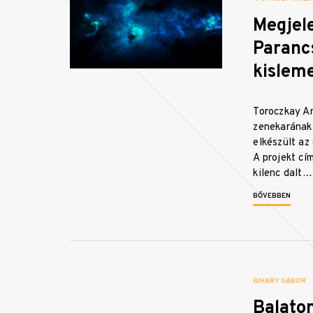
Megjele
Paranc
kislem
Toroczkay A
zenekarának
elkészült az
A projekt cí
kilenc dalt…
BŐVEBBEN
BIHARY GÁBOR
Balaton