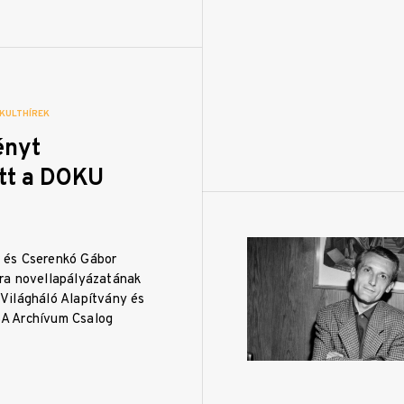
|
KULTHÍREK
ényt
ett a DOKU
r és Cserenkó Gábor
era novellapályázatának
 Világháló Alapítvány és
SA Archívum Csalog