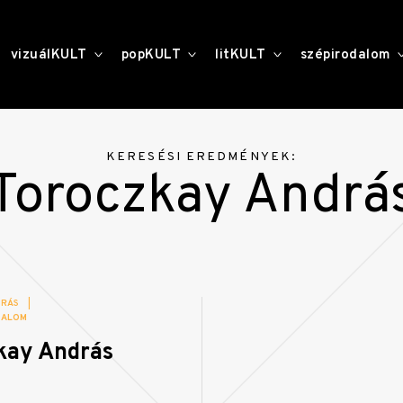
toggle
toggle
toggle
vizuálKULT
popKULT
litKULT
szépirodalom
child
child
child
menu
menu
menu
KERESÉSI EREDMÉNYEK:
Toroczkay Andrá
DRÁS
|
DALOM
kay András