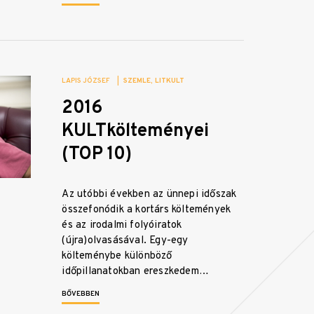
LAPIS JÓZSEF
|
SZEMLE
LITKULT
2016
KULTkölteményei
(TOP 10)
Az utóbbi években az ünnepi időszak
összefonódik a kortárs költemények
és az irodalmi folyóiratok
(újra)olvasásával. Egy-egy
költeménybe különböző
időpillanatokban ereszkedem…
BŐVEBBEN