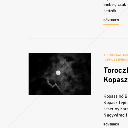
ember, csak 
teázók…
BŐVEBBEN
TOROCZKAY AN
VERS
SZÉPIRO
Torocz
Kopasz
Kopasz nő Bi
Kopasz fején
teker nyikor
Nagyvárad 
BŐVEBBEN