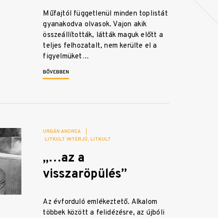
Műfajtól függetlenül minden toplistát
gyanakodva olvasok. Vajon akik
összeállították, látták maguk előtt a
teljes felhozatalt, nem kerülte el a
figyelmüket…
BŐVEBBEN
URBÁN ANDREA
|
LITKULT INTERJÚ
LITKULT
„…az a
visszaröpülés”
Az évforduló emlékeztető. Alkalom
többek között a felidézésre, az újbóli