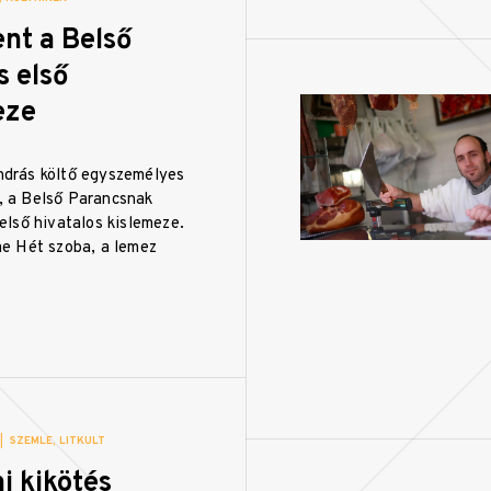
nt a Belső
s első
eze
ndrás költő egyszemélyes
, a Belső Parancsnak
 első hivatalos kislemeze.
me Hét szoba, a lemez
|
SZEMLE
LITKULT
i kikötés