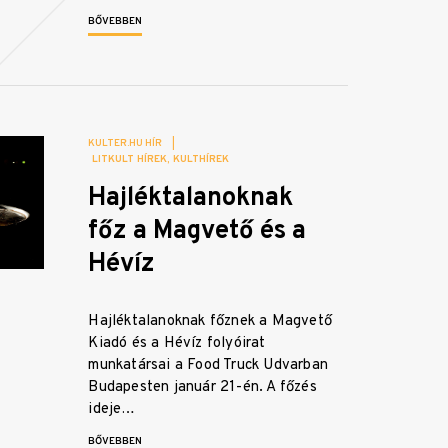
BŐVEBBEN
KULTER.HU HÍR
|
LITKULT HÍREK
KULTHÍREK
Hajléktalanoknak
főz a Magvető és a
Hévíz
Hajléktalanoknak főznek a Magvető
Kiadó és a Hévíz folyóirat
munkatársai a Food Truck Udvarban
Budapesten január 21-én. A főzés
ideje…
BŐVEBBEN