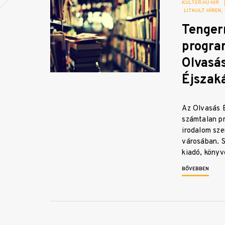
KULTER.HU HÍR
LITKULT HÍREK
Tenger
progra
Olvasá
Éjszak
Az Olvasás É
számtalan p
irodalom sze
városában. 
kiadó, köny
BŐVEBBEN