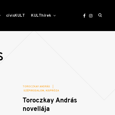
open
toggle
toggle
cívisKULT
KULThírek
child
child
menu
menu
search
form
s
TOROCZKAY ANDRÁS
|
SZÉPIRODALOM
KISPRÓZA
Toroczkay András
novellája