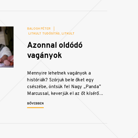
BALOGH PÉTER
|
LITKULT TUDÓSÍTÁS
LITKULT
Azonnal oldódó
vagányok
Mennyire lehetnek vagányok a
históriák? Szórjuk bele őket egy
csészébe, öntsük fel Nagy „Panda”
Marcussal, keverjük el az őt kísérő…
BŐVEBBEN