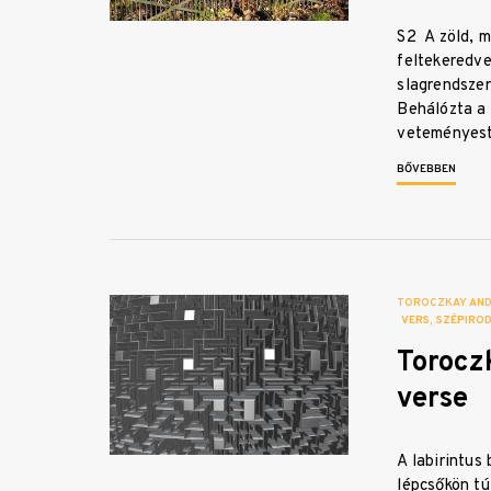
S2 A zöld, 
feltekeredve
slagrendszer
Behálózta a
veteményest
BŐVEBBEN
TOROCZKAY AN
VERS
SZÉPIRO
Torocz
verse
A labirintus
lépcsőkön tú