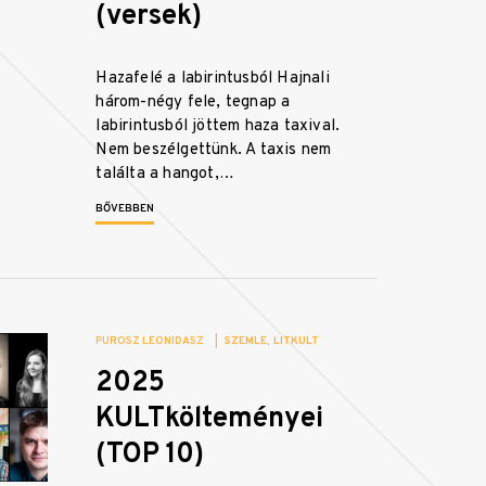
(versek)
Hazafelé a labirintusból Hajnali
három-négy fele, tegnap a
labirintusból jöttem haza taxival.
Nem beszélgettünk. A taxis nem
találta a hangot,…
BŐVEBBEN
PUROSZ LEONIDASZ
|
SZEMLE
LITKULT
2025
KULTkölteményei
(TOP 10)