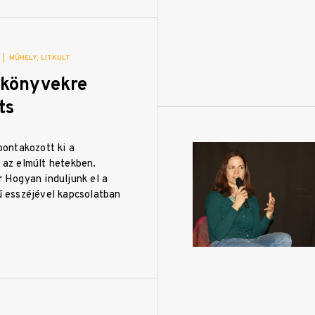
|
MŰHELY
LITKULT
 könyvekre
ts
bontakozott ki a
 az elmúlt hetekben.
 Hogyan induljunk el a
ű esszéjével kapcsolatban