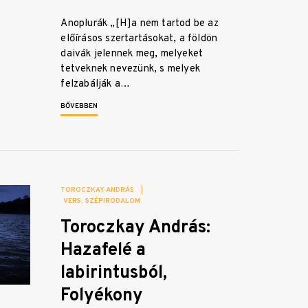
Anoplurák „[H]a nem tartod be az
előírásos szertartásokat, a földön
daivák jelennek meg, melyeket
tetveknek nevezünk, s melyek
felzabálják a…
BŐVEBBEN
TOROCZKAY ANDRÁS
|
VERS
SZÉPIRODALOM
Toroczkay András:
Hazafelé a
labirintusból,
Folyékony