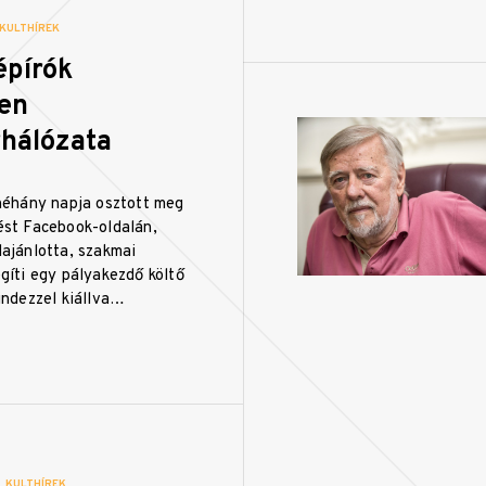
|
KULTHÍREK
zépírók
len
hálózata
néhány napja osztott meg
ést Facebook-oldalán,
ajánlotta, szakmai
gíti egy pályakezdő költő
indezzel kiállva…
|
KULTHÍREK