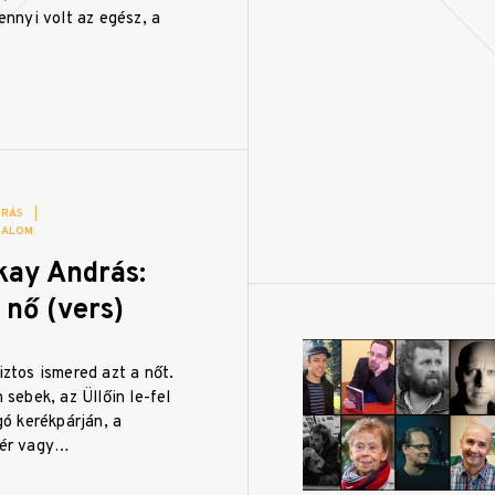
ennyi volt az egész, a
DRÁS
|
DALOM
kay András:
 nő (vers)
ztos ismered azt a nőt.
 sebek, az Üllőin le-fel
gó kerékpárján, a
tér vagy…