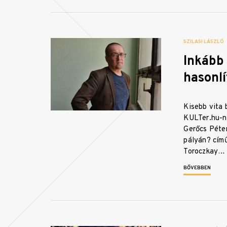
SZILASI LÁSZLÓ
Inkább
hasonlí
Kisebb vita 
KULTer.hu-n
Gerőcs Péter
pályán? cím
Toroczkay…
BŐVEBBEN