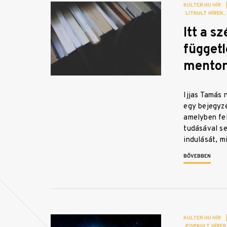
KULTER.HU HÍR
LITKULT HÍREK
Itt a s
függet
mentor
Ijjas Tamás 
egy bejegyz
amelyben fel
tudásával se
indulását, m
BŐVEBBEN
KULTER.HU HÍR
POPKULT HÍREK