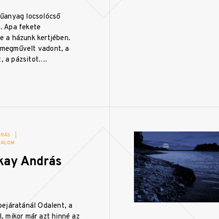
műanyag locsolócső
. Apa fekete
e a házunk kertjében.
 megművelt vadont, a
, a pázsitot.…
DRÁS
|
DALOM
kay András
 bejáratánál Odalent, a
l, mikor már azt hinné az