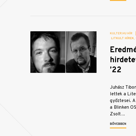
KULTER.HU HÍR
LITKULT HÍREK
Eredm
hirdet
’22
Juhász Tibo
lettek a Lit
győztesei. A
a Blinken O
Zsolt…
BŐVEBBEN