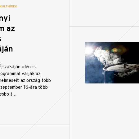
|
KULTHÍREK
nyi
m az
s
áján
jszakáján idén is
rogrammal várják az
relmeseit az ország több
Szeptember 16-ára több
vesbolt…