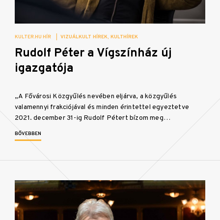
KULTER.HU HÍR
|
VIZUÁLKULT HÍREK
KULTHÍREK
Rudolf Péter a Vígszínház új
igazgatója
„A Fővárosi Közgyűlés nevében eljárva, a közgyűlés
valamennyi frakciójával és minden érintettel egyeztetve
2021. december 31-ig Rudolf Pétert bízom meg…
BŐVEBBEN