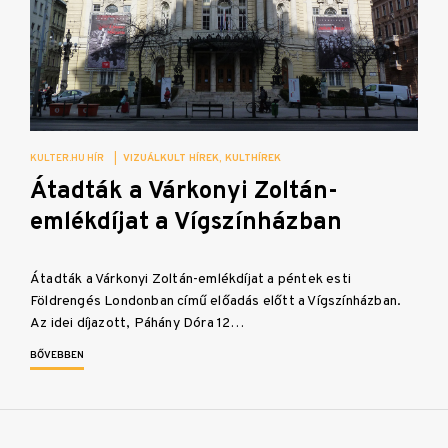
KULTER.HU HÍR
|
VIZUÁLKULT HÍREK
KULTHÍREK
Átadták a Várkonyi Zoltán-
emlékdíjat a Vígszínházban
Átadták a Várkonyi Zoltán-emlékdíjat a péntek esti
Földrengés Londonban című előadás előtt a Vígszínházban.
Az idei díjazott, Páhány Dóra 12…
BŐVEBBEN