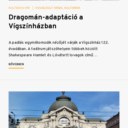
KULTER.HU HÍR
|
VIZUÁLKULT HÍREK
KULTHÍREK
Dragomán-adaptáció a
Vígszínházban
A padlás egymilliomodik nézőjét várják a Vígszínház 122.
évadában. A teátrum játszóhelyein többek között
Shakespeare Hamlet és Lóvátett lovagok című…
BŐVEBBEN