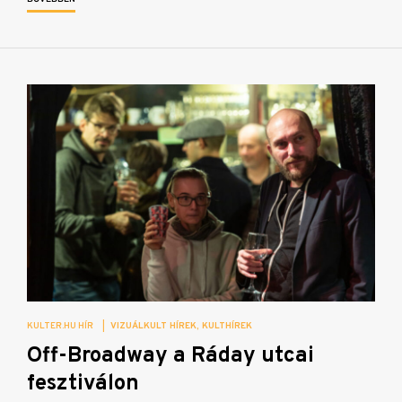
KULTER.HU HÍR
|
VIZUÁLKULT HÍREK
KULTHÍREK
Off-Broadway a Ráday utcai
fesztiválon