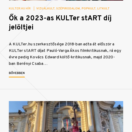
KULTER.HU HÍR
|
VIZUÁLKULT
SZÉPIRODALOM
POPKULT
LITKULT
Ők a 2023-as KULTer stART díj
jelöltjei
A KULTer.hu szerkesztősége 2018-ban adta át először a
KULTer stART díjat Pauló-Varga Ákos filmkritikusnak, rá egy
évre pedig Kovács Edward költő-kritikusnak, majd 2020-
ban Berényi Csaba…
BŐVEBBEN