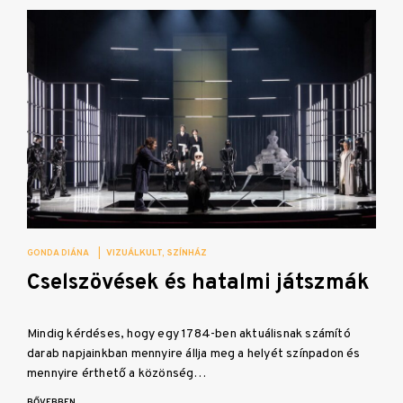
GONDA DIÁNA
|
VIZUÁLKULT
SZÍNHÁZ
Cselszövések és hatalmi játszmák
Mindig kérdéses, hogy egy 1784-ben aktuálisnak számító
darab napjainkban mennyire állja meg a helyét színpadon és
mennyire érthető a közönség…
BŐVEBBEN