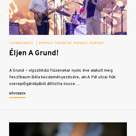
CZOMBA BENCE
|
POPKULT TUDÓSÍTÁS
POPKULT
KONCERT
Éljen A Grund!
A Grund – vígszínházi fiúzenekar nyolc éve alakult meg
Fesztbaum Béla kezdeményezésére, aki A Pál utcai fiúk
szereplőgárdájából állította össze…
BŐVEBBEN