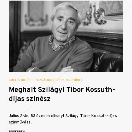
KULTER.HU HÍR
|
VIZUÁLKULT HÍREK
KULTHÍREK
Meghalt Szilágyi Tibor Kossuth-
díjas színész
Július 2-án, 83 évesen elhunyt Szilágyi Tibor Kossuth-díjas
színművész.
BŐVEBBEN