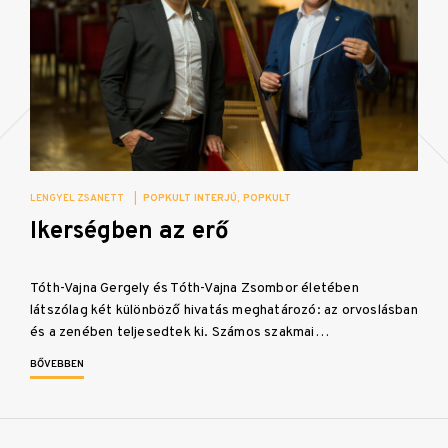
LENGYEL ZSANETT
|
POPKULT INTERJÚ
POPKULT
Ikerségben az erő
Tóth-Vajna Gergely és Tóth-Vajna Zsombor életében
látszólag két különböző hivatás meghatározó: az orvoslásban
és a zenében teljesedtek ki. Számos szakmai…
BŐVEBBEN