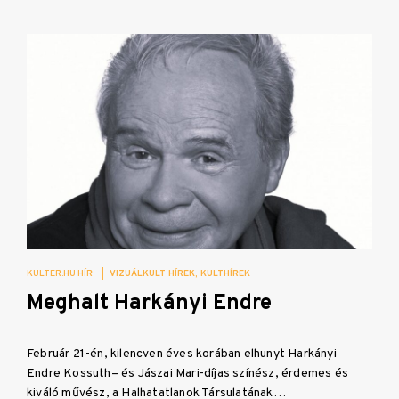
KULTER.HU HÍR
|
VIZUÁLKULT HÍREK
KULTHÍREK
Meghalt Harkányi Endre
Február 21-én, kilencven éves korában elhunyt Harkányi
Endre Kossuth– és Jászai Mari-díjas színész, érdemes és
kiváló művész, a Halhatatlanok Társulatának…