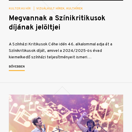
KULTER.HU HÍR
|
VIZUÁLKULT HÍREK
KULTHÍREK
Megvannak a Színikritikusok
díjának jelöltjei
A Színházi Kritikusok Céhe idén 46. alkalommal adja át a
Színikritikusok díját, amivel a 2024/2025-ös évad
kiemelkedő színházi teljesítményeit ismeri…
BŐVEBBEN