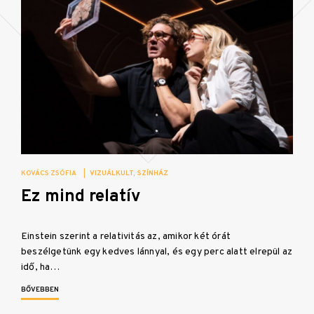
KOVÁCS ZSÓFIA
|
VIZUÁLKULT
SZÍNHÁZ
Ez mind relatív
Einstein szerint a relativitás az, amikor két órát
beszélgetünk egy kedves lánnyal, és egy perc alatt elrepül az
idő, ha…
BŐVEBBEN