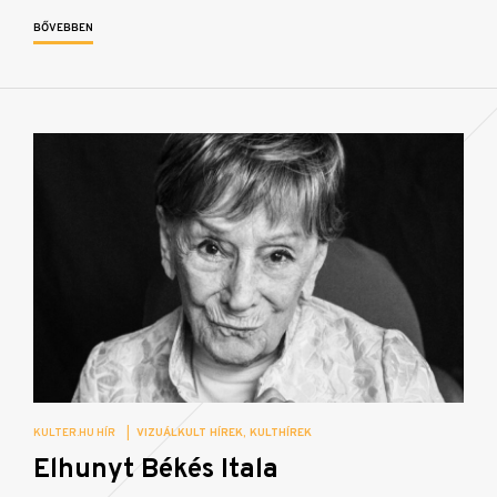
BŐVEBBEN
KULTER.HU HÍR
|
VIZUÁLKULT HÍREK
KULTHÍREK
Elhunyt Békés Itala