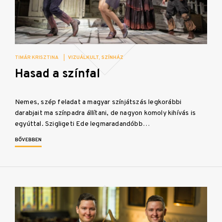
TIMÁR KRISZTINA
|
VIZUÁLKULT
SZÍNHÁZ
Hasad a színfal
Nemes, szép feladat a magyar színjátszás legkorábbi
darabjait ma színpadra állítani, de nagyon komoly kihívás is
egyúttal. Szigligeti Ede legmaradandóbb…
BŐVEBBEN