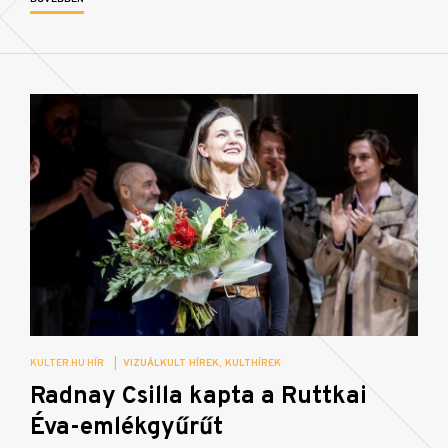
KULTER.HU HÍR
|
VIZUÁLKULT HÍREK
KULTHÍREK
Radnay Csilla kapta a Ruttkai
Éva-emlékgyűrűt