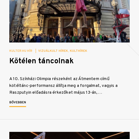
KULTER.HU HÍR
|
VIZUÁLKULT HÍREK
KULTHÍREK
Kötélen táncolnak
A 10. Színházi Olimpia részeként az Átmentem című
kötéltánc-performansz állítja meg a forgalmat, vagyis a
Raszputyin előadásra érkezőket május 13-án,…
BŐVEBBEN