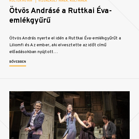
KULTER.HU HÍR
|
VIZUÁLKULT HÍREK
KULTHÍREK
Ötvös Andrásé a Ruttkai Éva-
emlékgyűrű
Ötvös András nyerte el idén a Ruttkai Éva-emlékgyűrűt a
Liliomfi és Az ember, aki elvesztette az időt című
előadásokban nyújtott…
BŐVEBBEN