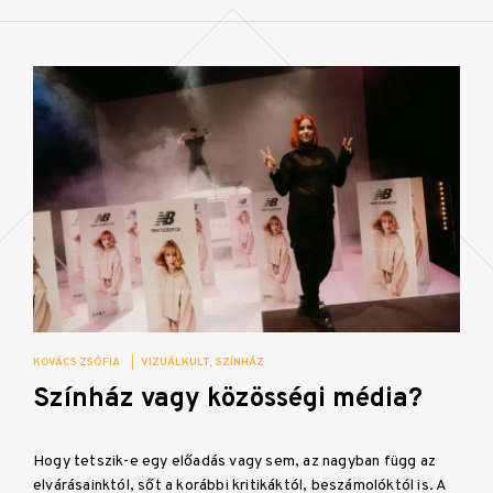
KOVÁCS ZSÓFIA
|
VIZUÁLKULT
SZÍNHÁZ
Színház vagy közösségi média?
Hogy tetszik-e egy előadás vagy sem, az nagyban függ az
elvárásainktól, sőt a korábbi kritikáktól, beszámolóktól is. A