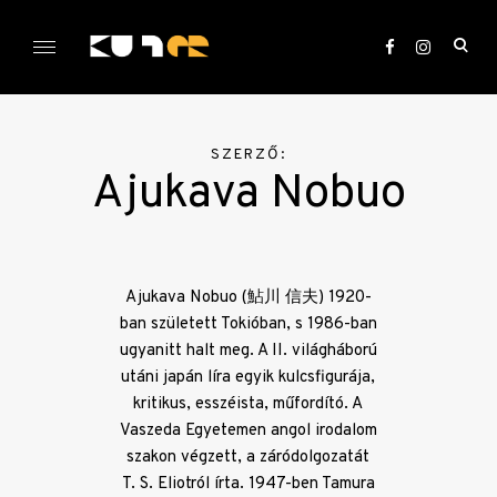
Skip
to
ope
content
sea
KULTer.hu
for
SZERZŐ:
Ajukava Nobuo
Ajukava Nobuo (鮎川 信夫) 1920-
ban született Tokióban, s 1986-ban
ugyanitt halt meg. A II. világháború
utáni japán líra egyik kulcsfigurája,
kritikus, esszéista, műfordító. A
Vaszeda Egyetemen angol irodalom
szakon végzett, a záródolgozatát
T. S. Eliotról írta. 1947-ben Tamura