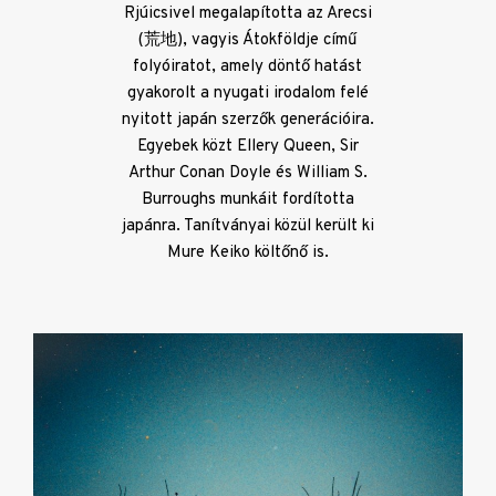
Rjúicsivel megalapította az Arecsi
(荒地), vagyis Átokföldje című
folyóiratot, amely döntő hatást
gyakorolt a nyugati irodalom felé
nyitott japán szerzők generációira.
Egyebek közt Ellery Queen, Sir
Arthur Conan Doyle és William S.
Burroughs munkáit fordította
japánra. Tanítványai közül került ki
Mure Keiko költőnő is.