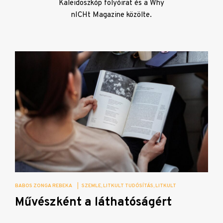
Kaleidoszkóp folyóirat és a Why
nICHt Magazine közölte.
BABOS ZONGA REBEKA
|
SZEMLE
LITKULT TUDÓSÍTÁS
LITKULT
Művészként a láthatóságért