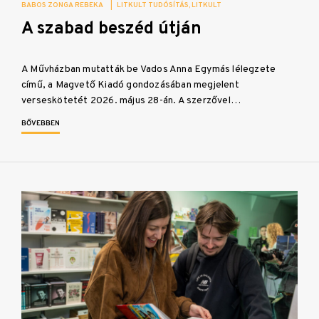
BABOS ZONGA REBEKA
|
LITKULT TUDÓSÍTÁS
LITKULT
A szabad beszéd útján
A Művházban mutatták be Vados Anna Egymás lélegzete
című, a Magvető Kiadó gondozásában megjelent
verseskötetét 2026. május 28-án. A szerzővel…
BŐVEBBEN