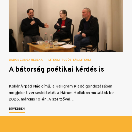
BABOS ZONGA REBEKA
|
LITKULT TUDÓSÍTÁS
LITKULT
A bátorság poétikai kérdés is
Kollár Árpád Nád című, a Kalligram Kiadó gondozásában
megjelent verseskötetét a Három Hollóban mutatták be
2026. március 10-én. A szerzővel…
BŐVEBBEN