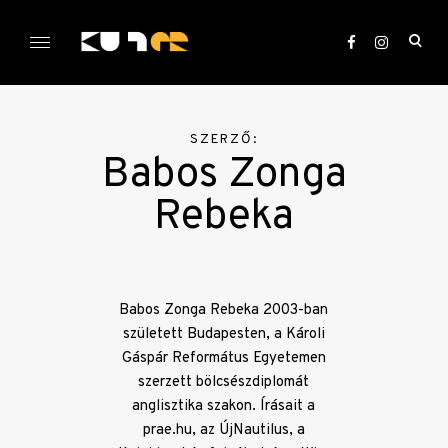
Skip
to
ope
content
sea
KULTer.hu
for
SZERZŐ:
Babos Zonga
Rebeka
Babos Zonga Rebeka 2003-ban
született Budapesten, a Károli
Gáspár Református Egyetemen
szerzett bölcsészdiplomát
anglisztika szakon. Írásait a
prae.hu, az ÚjNautilus, a