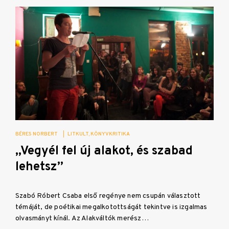
BÉRES NORBERT
|
LITKULT
KÖNYVKRITIKA
„Vegyél fel új alakot, és szabad
lehetsz”
Szabó Róbert Csaba első regénye nem csupán választott
témáját, de poétikai megalkotottságát tekintve is izgalmas
olvasmányt kínál. Az Alakváltók merész…