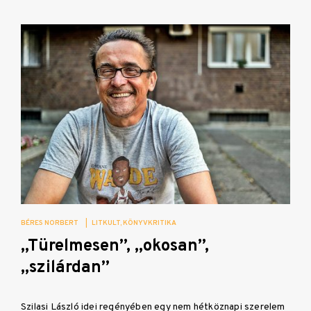
BÉRES NORBERT
|
LITKULT
KÖNYVKRITIKA
„Türelmesen”, „okosan”,
„szilárdan”
Szilasi László idei regényében egy nem hétköznapi szerelem