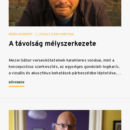
BÉRES NORBERT
|
LITKULT
KÖNYVKRITIKA
A távolság mélyszerkezete
Mezei Gábor versesköteteinek karakteres vonásai, mint a
koncepciózus szerkesztés, az egységes gondolati-logikai ív,
a vizuális és akusztikus behatások párbeszédbe léptetése,…
BŐVEBBEN