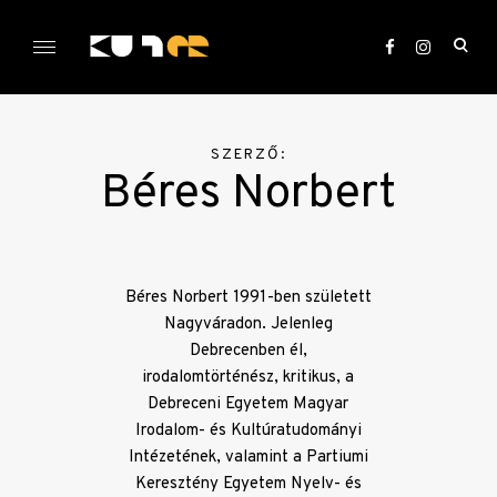
Skip
to
ope
content
sea
KULTer.hu
for
SZERZŐ:
Béres Norbert
Béres Norbert 1991-ben született
Nagyváradon. Jelenleg
Debrecenben él,
irodalomtörténész, kritikus, a
Debreceni Egyetem Magyar
Irodalom- és Kultúratudományi
Intézetének, valamint a Partiumi
Keresztény Egyetem Nyelv- és