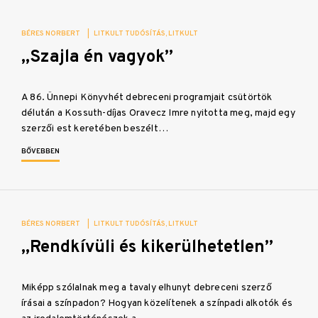
BÉRES NORBERT
|
LITKULT TUDÓSÍTÁS
LITKULT
„Szajla én vagyok”
A 86. Ünnepi Könyvhét debreceni programjait csütörtök
délután a Kossuth-díjas Oravecz Imre nyitotta meg, majd egy
szerzői est keretében beszélt…
BŐVEBBEN
BÉRES NORBERT
|
LITKULT TUDÓSÍTÁS
LITKULT
„Rendkívüli és kikerülhetetlen”
Miképp szólalnak meg a tavaly elhunyt debreceni szerző
írásai a színpadon? Hogyan közelítenek a színpadi alkotók és