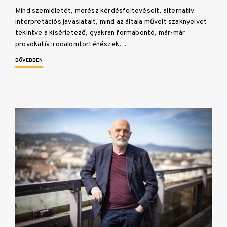
Mind szemléletét, merész kérdésfeltevéseit, alternatív
interpretációs javaslatait, mind az általa művelt szaknyelvet
tekintve a kísérletező, gyakran formabontó, már-már
provokatív irodalomtörténészek…
BŐVEBBEN