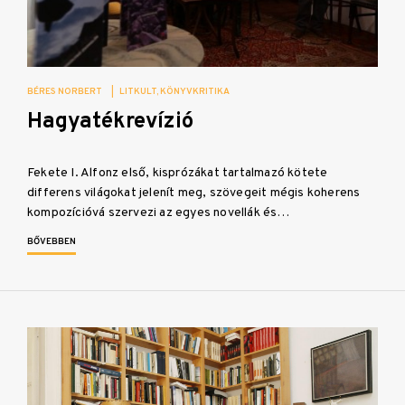
BÉRES NORBERT
|
LITKULT
KÖNYVKRITIKA
Hagyatékrevízió
Fekete I. Alfonz első, kisprózákat tartalmazó kötete
differens világokat jelenít meg, szövegeit mégis koherens
kompozícióvá szervezi az egyes novellák és…
BŐVEBBEN