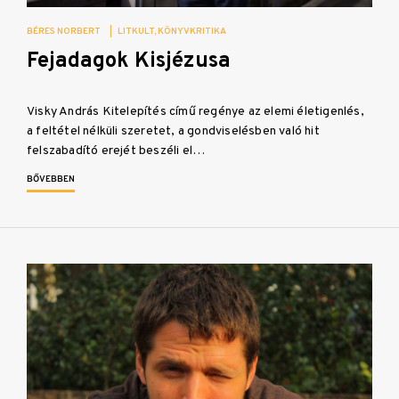
BÉRES NORBERT
|
LITKULT
KÖNYVKRITIKA
Fejadagok Kisjézusa
Visky András Kitelepítés című regénye az elemi életigenlés,
a feltétel nélküli szeretet, a gondviselésben való hit
felszabadító erejét beszéli el…
BŐVEBBEN