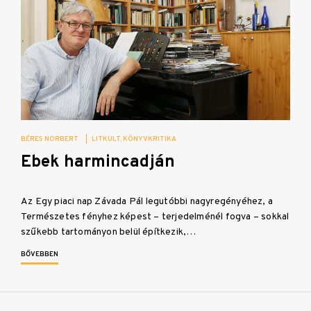
BÉRES NORBERT
|
LITKULT
KÖNYVKRITIKA
Ebek harmincadján
Az Egy piaci nap Závada Pál legutóbbi nagyregényéhez, a
Természetes fényhez képest – terjedelménél fogva – sokkal
szűkebb tartományon belül építkezik,…
BŐVEBBEN