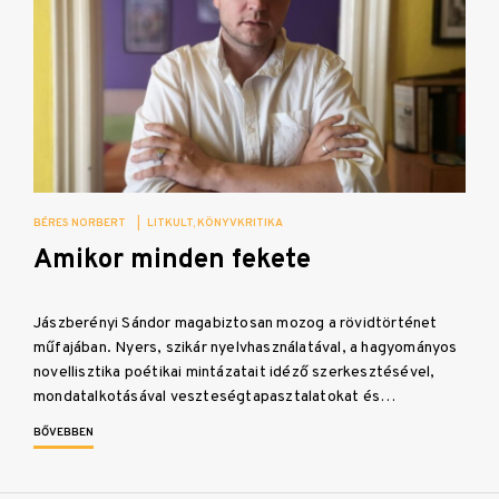
BÉRES NORBERT
|
LITKULT
KÖNYVKRITIKA
Amikor minden fekete
Jászberényi Sándor magabiztosan mozog a rövidtörténet
műfajában. Nyers, szikár nyelvhasználatával, a hagyományos
novellisztika poétikai mintázatait idéző szerkesztésével,
mondatalkotásával veszteségtapasztalatokat és…
BŐVEBBEN