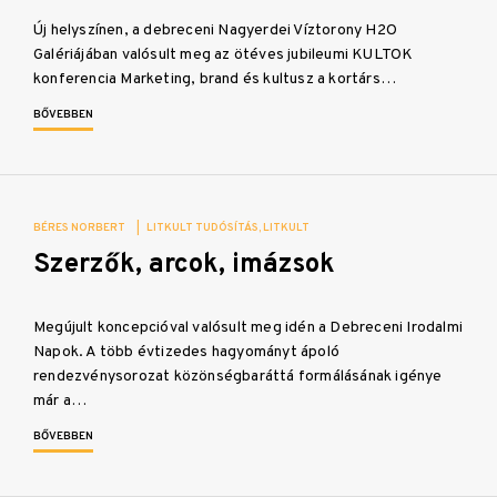
Új helyszínen, a debreceni Nagyerdei Víztorony H2O
Galériájában valósult meg az ötéves jubileumi KULTOK
konferencia Marketing, brand és kultusz a kortárs…
BŐVEBBEN
BÉRES NORBERT
|
LITKULT TUDÓSÍTÁS
LITKULT
Szerzők, arcok, imázsok
Megújult koncepcióval valósult meg idén a Debreceni Irodalmi
Napok. A több évtizedes hagyományt ápoló
rendezvénysorozat közönségbaráttá formálásának igénye
már a…
BŐVEBBEN