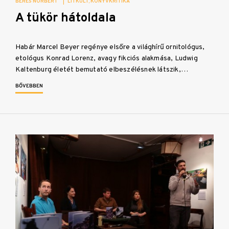
BÉRES NORBERT
|
LITKULT
KÖNYVKRITIKA
A tükör hátoldala
Habár Marcel Beyer regénye elsőre a világhírű ornitológus,
etológus Konrad Lorenz, avagy fikciós alakmása, Ludwig
Kaltenburg életét bemutató elbeszélésnek látszik,…
BŐVEBBEN