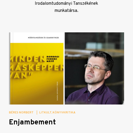
Irodalomtudományi Tanszékének
munkatársa.
BÉRES NORBERT
|
LITKULT
KÖNYVKRITIKA
Enjambement