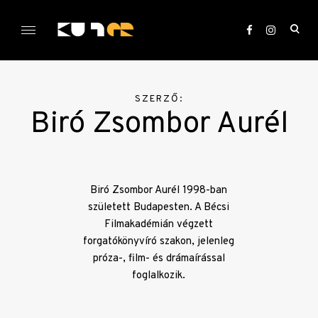
Skip
to
ope
content
sea
KULTer.hu
for
SZERZŐ:
Biró Zsombor Aurél
Biró Zsombor Aurél 1998-ban
született Budapesten. A Bécsi
Filmakadémián végzett
forgatókönyvíró szakon, jelenleg
próza-, film- és drámaírással
foglalkozik.