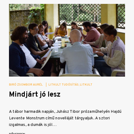
BIRÓ ZSOMBOR AURÉL
|
LITKULT TUDÓSÍTÁS
LITKULT
Mindjárt jó lesz
A tábor harmadik napján, Juhász Tibor prózaműhelyén Hajdú
Levente Monstrum című novelláját tárgyaljuk. A sztori
izgalmas, a dumák is jól…