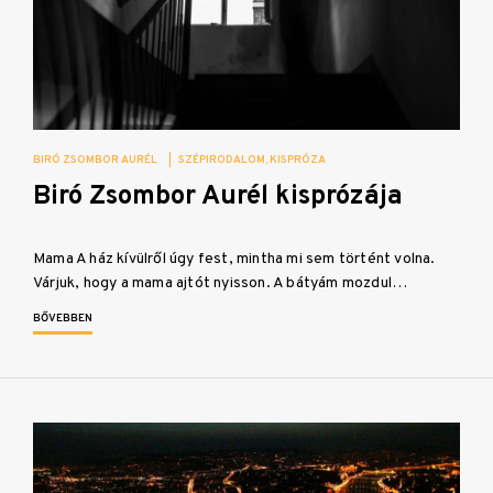
BIRÓ ZSOMBOR AURÉL
|
SZÉPIRODALOM
KISPRÓZA
Biró Zsombor Aurél kisprózája
Mama A ház kívülről úgy fest, mintha mi sem történt volna.
Várjuk, hogy a mama ajtót nyisson. A bátyám mozdul…
BŐVEBBEN