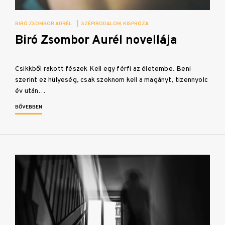
BIRÓ ZSOMBOR AURÉL
|
SZÉPIRODALOM
KISPRÓZA
Biró Zsombor Aurél novellája
Csikkből rakott fészek Kell egy férfi az életembe. Beni
szerint ez hülyeség, csak szoknom kell a magányt, tizennyolc
év után…
BŐVEBBEN