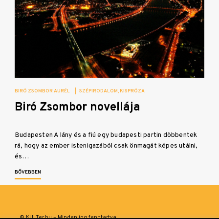
BIRÓ ZSOMBOR AURÉL
|
SZÉPIRODALOM
KISPRÓZA
Biró Zsombor novellája
Budapesten A lány és a fiú egy budapesti partin döbbentek
rá, hogy az ember istenigazából csak önmagát képes utálni,
és…
BŐVEBBEN
© KULTer.hu – Minden jog fenntartva