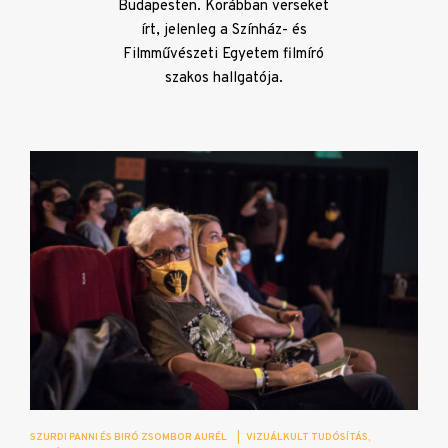
Budapesten. Korábban verseket
írt, jelenleg a Színház- és
Filmművészeti Egyetem filmíró
szakos hallgatója.
SZURDI PANNI ÉS BIRÓ ZSOMBOR AURÉL
|
VIZUÁLKULT TUDÓSÍTÁS