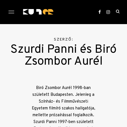
Skip
to
ope
content
sea
KULTer.hu
for
SZERZŐ:
Szurdi Panni és Biró
Zsombor Aurél
Biró Zsombor Aurél 1998-ban
született Budapesten. Jelenleg a
Színház- és Filmművészeti
Egyetem filmíró szakos hallgatója,
mellette prózaírással foglalkozik.
Szurdi Panni 1997-ben született