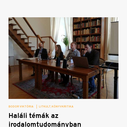
BODOR VIKTÓRIA
|
LITKULT
KÖNYVKRITIKA
Haláli témák az
irodalomtudományban