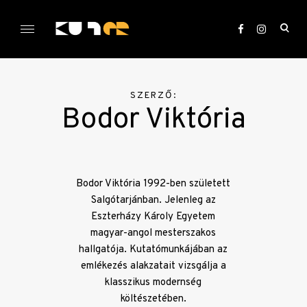
Skip
to
ope
content
sea
KULTer.hu
for
SZERZŐ:
Bodor Viktória
Bodor Viktória 1992-ben született
Salgótarjánban. Jelenleg az
Eszterházy Károly Egyetem
magyar-angol mesterszakos
hallgatója. Kutatómunkájában az
emlékezés alakzatait vizsgálja a
klasszikus modernség
költészetében.