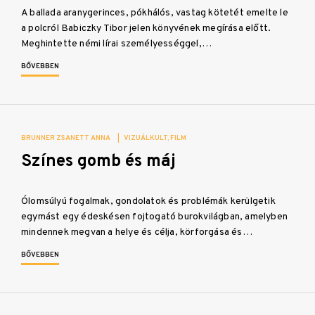
A ballada aranygerinces, pókhálós, vastag kötetét emelte le
a polcról Babiczky Tibor jelen könyvének megírása előtt.
Meghintette némi lírai személyességgel,…
BŐVEBBEN
BRUNNER ZSANETT ANNA
|
VIZUÁLKULT
FILM
Színes gomb és máj
Ólomsúlyú fogalmak, gondolatok és problémák kerülgetik
egymást egy édeskésen fojtogató burokvilágban, amelyben
mindennek megvan a helye és célja, körforgása és…
BŐVEBBEN