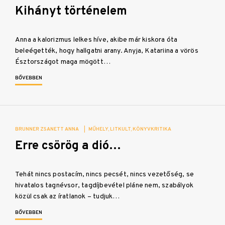
Kihányt történelem
Anna a kalorizmus lelkes híve, akibe már kiskora óta
beleégették, hogy hallgatni arany. Anyja, Katariina a vörös
Észtországot maga mögött…
BŐVEBBEN
BRUNNER ZSANETT ANNA
|
MŰHELY
LITKULT
KÖNYVKRITIKA
Erre csörög a dió…
Tehát nincs postacím, nincs pecsét, nincs vezetőség, se
hivatalos tagnévsor, tagdíjbevétel pláne nem, szabályok
közül csak az íratlanok – tudjuk…
BŐVEBBEN