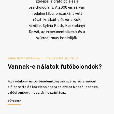
szerepel a grafológia és a
pszichológia is. A 2008-as sárvári
irodalmi tábor prózásként vett
részt, kritikáit először a KuK
közölte. Sylvia Plath, Kosztolányi
Dezső, az experimentalizmus és a
szürrealizmus inspirálják.
BRUNNER ZSANETT ANNA
|
LITKULT INTERJÚ
LITKULT
Vannak-e nálatok futóbolondok?
Az irodalom- és történelemkönyvek száraz sorai mögül
előléptette és közelebb hozta az olykor hibázó, esetlen,
valódi embert – pozitív hozzáállása,…
BŐVEBBEN