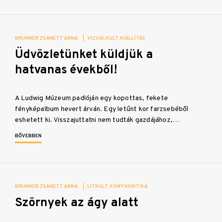
BRUNNER ZSANETT ANNA
|
VIZUÁLKULT
KIÁLLÍTÁS
Üdvözletünket küldjük a
hatvanas évekből!
A Ludwig Múzeum padlóján egy kopottas, fekete
fényképalbum hevert árván. Egy letűnt kor farzsebéből
eshetett ki. Visszajuttatni nem tudták gazdájához,…
BŐVEBBEN
BRUNNER ZSANETT ANNA
|
LITKULT
KÖNYVKRITIKA
Szörnyek az ágy alatt