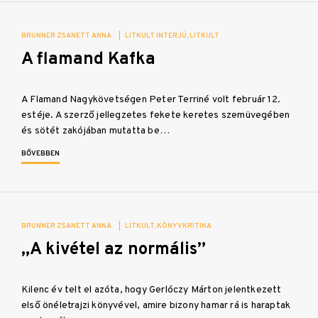
BRUNNER ZSANETT ANNA
|
LITKULT INTERJÚ
LITKULT
A flamand Kafka
A Flamand Nagykövetségen Peter Terriné volt február 12.
estéje. A szerző jellegzetes fekete keretes szemüvegében
és sötét zakójában mutatta be…
BŐVEBBEN
BRUNNER ZSANETT ANNA
|
LITKULT
KÖNYVKRITIKA
„A kivétel az normális”
Kilenc év telt el azóta, hogy Gerlóczy Márton jelentkezett
első önéletrajzi könyvével, amire bizony hamar rá is haraptak