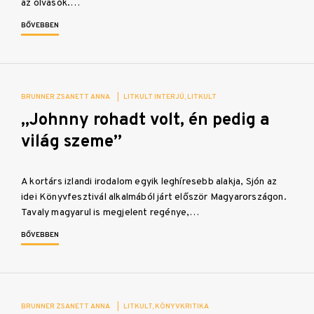
az olvasók.…
BŐVEBBEN
BRUNNER ZSANETT ANNA
|
LITKULT INTERJÚ
LITKULT
„Johnny rohadt volt, én pedig a
világ szeme”
A kortárs izlandi irodalom egyik leghíresebb alakja, Sjón az
idei Könyvfesztivál alkalmából járt először Magyarországon.
Tavaly magyarul is megjelent regénye,…
BŐVEBBEN
BRUNNER ZSANETT ANNA
|
LITKULT
KÖNYVKRITIKA