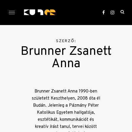
Skip
to
ope
content
sea
KULTer.hu
for
SZERZŐ:
Brunner Zsanett
Anna
Brunner Zsanett Anna 1990-ben
született Keszthelyen, 2008 óta él
Budán. Jelenleg a Pázmány Péter
Katolikus Egyetem hallgatója,
esztétikát, kommunikációt és
kreatív írást tanul, tervei között