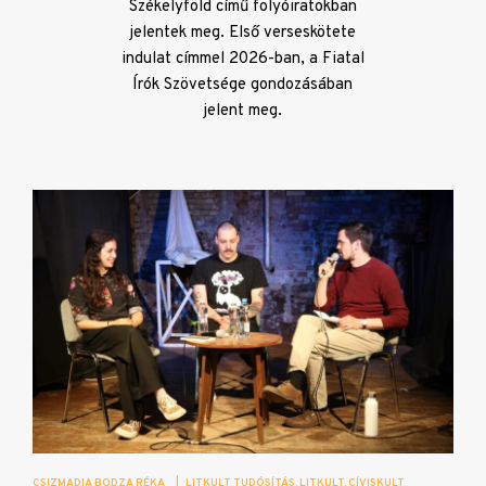
Székelyföld című folyóiratokban
jelentek meg. Első verseskötete
indulat címmel 2026-ban, a Fiatal
Írók Szövetsége gondozásában
jelent meg.
CSIZMADIA BODZA RÉKA
|
LITKULT TUDÓSÍTÁS
LITKULT
CÍVISKULT