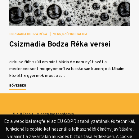
CSIZMADIA BODZA RÉKA
|
VERS
SZÉPIRODALOM
Csizmadia Bodza Réka versei
cirkusz fiút szültem mint Mária de nem nyílt szét a
medencecsont megnyomorítva lucskosan kucorgott lábaim
között a gyermek most az…
BŐVEBBEN
© KULTer.hu – Minden jog fenntartva
Ez a weboldal megfelel az EU GDPR szabályzatának és technikai,
Impresszum
Szerzőink
Támogatók & Partnerek
funkcionális cookie-kat használ a felhasználói élmény javítására,
valamint a zavartalan működés biztosítása érdekében. A cookie
Adatvédelmi tájékoztató