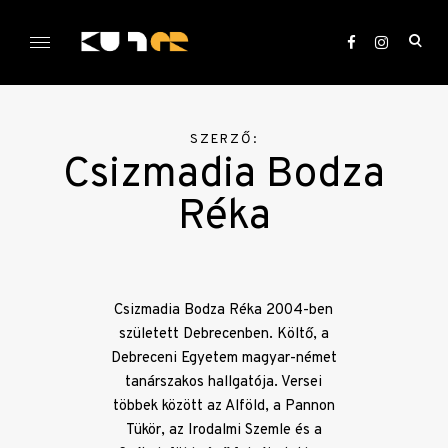
Skip
to
ope
content
sea
KULTer.hu
for
SZERZŐ:
Csizmadia Bodza
Réka
Csizmadia Bodza Réka 2004-ben
született Debrecenben. Költő, a
Debreceni Egyetem magyar-német
tanárszakos hallgatója. Versei
többek között az Alföld, a Pannon
Tükör, az Irodalmi Szemle és a