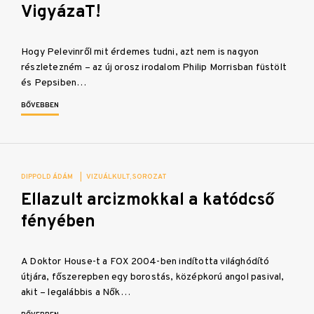
VigyázaT!
Hogy Pelevinről mit érdemes tudni, azt nem is nagyon
részletezném – az új orosz irodalom Philip Morrisban füstölt
és Pepsiben…
BŐVEBBEN
DIPPOLD ÁDÁM
|
VIZUÁLKULT
SOROZAT
Ellazult arcizmokkal a katódcső
fényében
A Doktor House-t a FOX 2004-ben indította világhódító
útjára, főszerepben egy borostás, középkorú angol pasival,
akit – legalábbis a Nők…