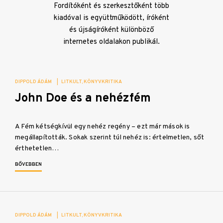
Fordítóként és szerkesztőként több
kiadóval is együttműködött, íróként
és újságíróként különböző
internetes oldalakon publikál.
DIPPOLD ÁDÁM
|
LITKULT
KÖNYVKRITIKA
John Doe és a nehézfém
A Fém kétségkívül egy nehéz regény – ezt már mások is
megállapították. Sokak szerint túl nehéz is: értelmetlen, sőt
érthetetlen…
BŐVEBBEN
DIPPOLD ÁDÁM
|
LITKULT
KÖNYVKRITIKA