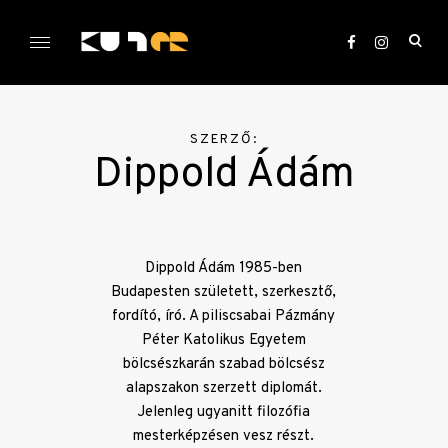
Skip
to
ope
content
sea
KULTer.hu
for
SZERZŐ:
Dippold Ádám
Dippold Ádám 1985-ben
Budapesten született, szerkesztő,
fordító, író. A piliscsabai Pázmány
Péter Katolikus Egyetem
bölcsészkarán szabad bölcsész
alapszakon szerzett diplomát.
Jelenleg ugyanitt filozófia
mesterképzésen vesz részt.