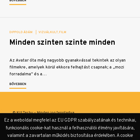
BŐVEBBEN
DIPPOLD ÁDÁM
|
VIZUÁLKULT
FILM
Minden szinten szinte minden
Az Avatar óta még nagyobb gyanakvással tekintek az olyan
filmekre, amelyek körül ekkora felhajtást csapnak; a „mozi
forradalma” és a…
BŐVEBBEN
© KULTer.hu – Minden jog fenntartva
Ez a weboldal megfelel az EU GDPR szabályzatának és technikai,
Impresszum
Szerzőink
Támogatók & Partnerek
funkcionális cookie-kat használ a felhasználói élmény javítására,
valamint a zavartalan működés biztosítása érdekében. A cookie
Adatvédelmi tájékoztató