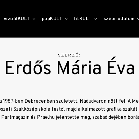
toggle
toggle
toggle
vizuálKULT
popKULT
litKULT
szépirodalom
child
child
child
menu
menu
menu
SZERZŐ:
Erdős Mária Éva
a 1987-ben Debrecenben született, Nádudvaron nőtt fel. A M
zeti Szakközépiskola festő, majd alkalmazott grafika szakát 
a Partmagazin és Prae.hu jelentette meg, szabadidejében borás