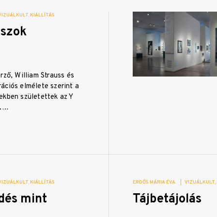
VIZUÁLKULT
KIÁLLÍTÁS
aszok
rző, William Strauss és
ációs elmélete szerint a
ekben születettek az Y
i.…
VIZUÁLKULT
KIÁLLÍTÁS
ERDŐS MÁRIA ÉVA
|
VIZUÁLKULT
dés mint
Tájbetájolás