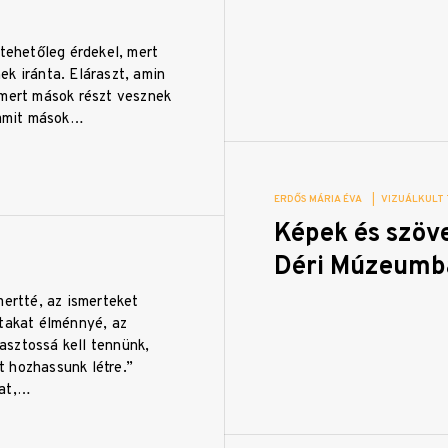
ltehetőleg érdekel, mert
k iránta. Eláraszt, amin
 mert mások részt vesznek
, amit mások…
ERDŐS MÁRIA ÉVA
|
VIZUÁLKULT
Képek és szöv
Déri Múzeumb
mertté, az ismerteket
ttakat élménnyé, az
sztossá kell tennünk,
 hozhassunk létre.”
lat,…