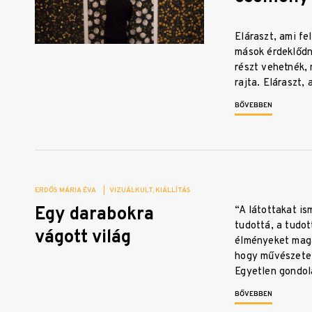
Eláraszt, ami fe
mások érdeklődne
részt vehetnék,
rajta. Eláraszt
BŐVEBBEN
ERDŐS MÁRIA ÉVA
|
VIZUÁLKULT
KIÁLLÍTÁS
Egy darabokra
“A látottakat is
tudottá, a tudo
vágott világ
élményeket maga
hogy művészetet
Egyetlen gondo
BŐVEBBEN