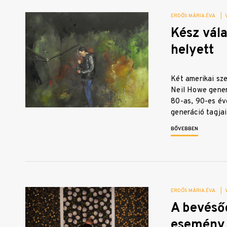
ERDŐS MÁRIA ÉVA
|
Kész vál
helyett
Két amerikai sze
Neil Howe gener
80-as, 90-es év
generáció tagja
BŐVEBBEN
ERDŐS MÁRIA ÉVA
|
A bevéső
esemény