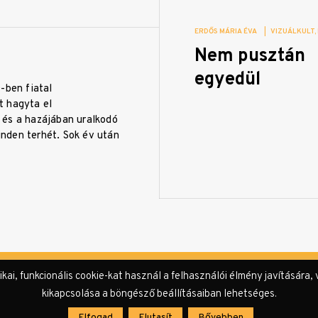
ERDŐS MÁRIA ÉVA
|
VIZUÁLKULT
Nem pusztán
egyedül
-ben fiatal
 hagyta el
és a hazájában uralkodó
den terhét. Sok év után
i, funkcionális cookie-kat használ a felhasználói élmény javítására, 
kikapcsolása a böngésző beállításaiban lehetséges.
Impresszum
Sze
Elfogad
Elutasít
Bővebben