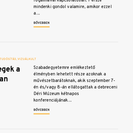
fogalmával kapcsolatosan. Persze
mindenki gondol valamire, amikor ezzel
a…
BŐVEBBEN
 TUDÓSÍTÁS
VIZUÁLKULT
egek a
Szabadegyetemre emlékeztető
élményben lehetett része azoknak a
an
művészetbarátoknak, akik szeptember 7-
én és/vagy 8-án ellátogattak a debreceni
Déri Múzeum kétnapos
konferenciájának…
BŐVEBBEN