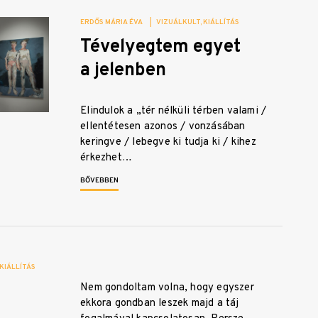
ERDŐS MÁRIA ÉVA
|
VIZUÁLKULT
KIÁLLÍTÁS
Tévelyegtem egyet
a jelenben
Elindulok a „tér nélküli térben valami /
ellentétesen azonos / vonzásában
keringve / lebegve ki tudja ki / kihez
érkezhet…
BŐVEBBEN
KIÁLLÍTÁS
Nem gondoltam volna, hogy egyszer
ekkora gondban leszek majd a táj