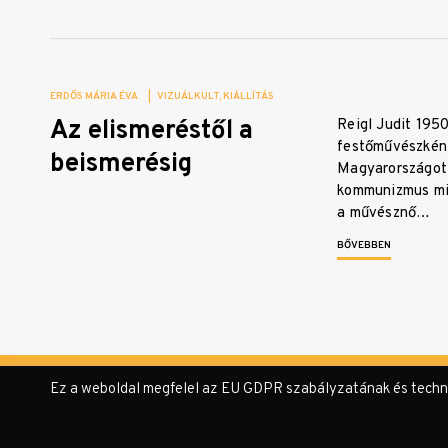
ERDŐS MÁRIA ÉVA
|
VIZUÁLKULT
KIÁLLÍTÁS
Az elismeréstől a
Reigl Judit 1950
festőművészként
beismerésig
Magyarországot 
kommunizmus min
a művésznő…
BŐVEBBEN
Ez a weboldal megfelel az EU GDPR szabályzatának és technika
© KULTer.hu – Minden jog fenntartva