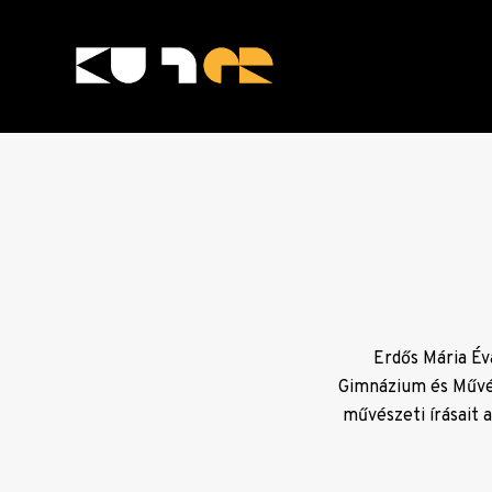
Skip
to
content
KULTer.hu
Erdős Mária Év
Gimnázium és Művés
művészeti írásait 