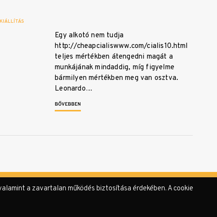
KIÁLLÍTÁS
Egy alkotó nem tudja
http://cheapcialiswww.com/cialis10.html
teljes mértékben átengedni magát a
munkájának mindaddig, míg figyelme
bármilyen mértékben meg van osztva.
Leonardo…
BŐVEBBEN
valamint a zavartalan működés biztosítása érdekében. A cookie
rzőink
Támogatók & Partnerek
Adatvédelmi tájékoztató