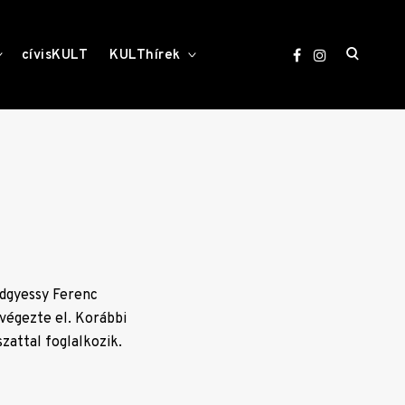
open
toggle
toggle
cívisKULT
KULThírek
child
child
menu
menu
search
form
edgyessy Ferenc
végezte el. Korábbi
zattal foglalkozik.