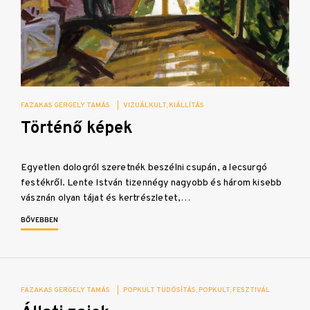
FAZAKAS GERGELY TAMÁS
|
VIZUÁLKULT
KIÁLLÍTÁS
Történő képek
Egyetlen dologról szeretnék beszélni csupán, a lecsurgó
festékről. Lente István tizennégy nagyobb és három kisebb
vásznán olyan tájat és kertrészletet,…
BŐVEBBEN
FAZAKAS GERGELY TAMÁS
|
POPKULT TUDÓSÍTÁS
POPKULT
FESZTIVÁL