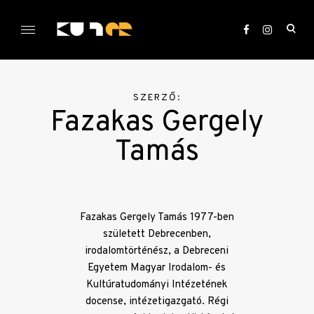
Skip
to
ope
content
sea
KULTer.hu
for
SZERZŐ:
Fazakas Gergely
Tamás
Fazakas Gergely Tamás 1977-ben
született Debrecenben,
irodalomtörténész, a Debreceni
Egyetem Magyar Irodalom- és
Kultúratudományi Intézetének
docense, intézetigazgató. Régi