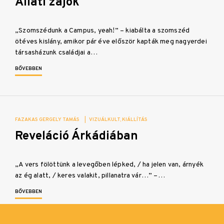
Állati zajok
„Szomszédunk a Campus, yeah!” – kiabálta a szomszéd
ötéves kislány, amikor pár éve először kapták meg nagyerdei
társasházunk családjai a…
BŐVEBBEN
FAZAKAS GERGELY TAMÁS
|
VIZUÁLKULT
KIÁLLÍTÁS
Reveláció Árkádiában
„A vers fölöttünk a levegőben lépked, / ha jelen van, árnyék
az ég alatt, / keres valakit, pillanatra vár…” –…
BŐVEBBEN