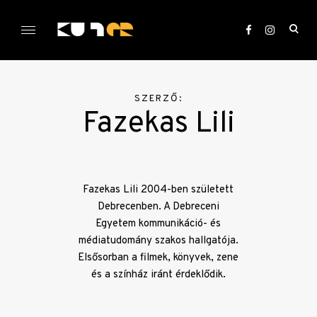
Skip
to
ope
content
sea
KULTer.hu
for
SZERZŐ:
Fazekas Lili
Fazekas Lili 2004-ben született
Debrecenben. A Debreceni
Egyetem kommunikáció- és
médiatudomány szakos hallgatója.
Elsősorban a filmek, könyvek, zene
és a színház iránt érdeklődik.