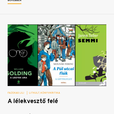
BŐVEBBEN
FAZEKAS LILI
|
LITKULT
KÖNYVKRITIKA
A lélekvesztő felé