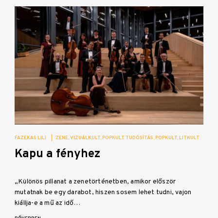
FAZEKAS LILI
|
ZENE
VIZUÁLKULT
POPKULT TUDÓSÍTÁS
POPKULT
LITKULT
Kapu a fényhez
„Különös pillanat a zenetörténetben, amikor először
mutatnak be egy darabot, hiszen sosem lehet tudni, vajon
kiállja-e a mű az idő…