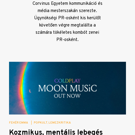
Corvinus Egyetem kommunikáció és
média mesterszakán szerezte.
Ügynökségi PR-osként kis kerülőt
követően végre megtalálta a
számára tökéletes kombót zenei
PR-osként.
FEHÉR EMMA
|
POPKULT
LEMEZKRITIKA
Kozmikus, mentális lebegés