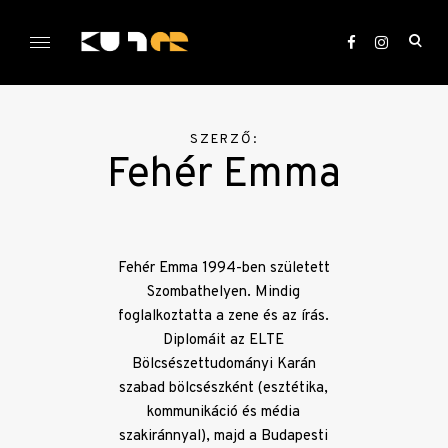
Skip
to
ope
content
sea
KULTer.hu
for
SZERZŐ:
Fehér Emma
Fehér Emma 1994-ben született
Szombathelyen. Mindig
foglalkoztatta a zene és az írás.
Diplomáit az ELTE
Bölcsészettudományi Karán
szabad bölcsészként (esztétika,
kommunikáció és média
szakiránnyal), majd a Budapesti