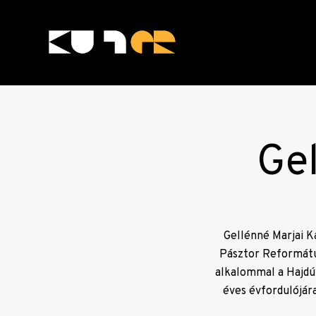
Skip
to
content
KULTer.hu
Gel
Gellénné Marjai 
Pásztor Reformátu
alkalommal a Hajdúb
éves évfordulójára