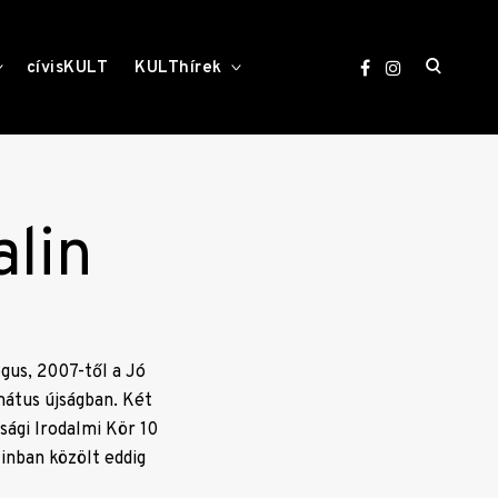
open
toggle
toggle
cívisKULT
KULThírek
child
child
menu
menu
search
form
alin
us, 2007-től a Jó
átus újságban. Két
sági Irodalmi Kör 10
zinban közölt eddig