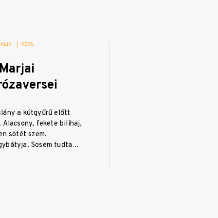
TALIN
|
VERS
Marjai
rózaversei
lány a kútgyűrű előtt
 Alacsony, fekete bilihaj,
en sötét szem.
gybátyja. Sosem tudta…