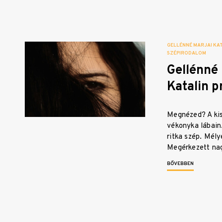
GELLÉNNÉ MARJAI KA
SZÉPIRODALOM
Gellénné 
Katalin p
Megnézed? A kis
vékonyka lábain.
ritka szép. Mély
Megérkezett na
BŐVEBBEN