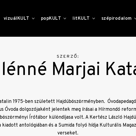
toggle
toggle
toggle
vizuálKULT
popKULT
litKULT
szépirodalom
child
child
child
menu
menu
menu
SZERZŐ:
lénné Marjai Kat
Katalin 1975-ben született Hajdúböszörményben. Óvodapedagóg
s Óvoda dolgozójaként jelentek meg írásai a Hírmondó reform
öszörményi Írótábor különdíjasa volt. A Kertész László Hajdú
 kiadott antológiában és a Sumida folyó hídja Kulturális Maga
verseket.