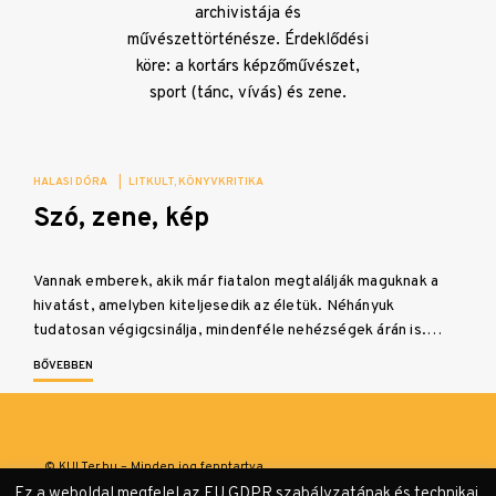
archivistája és
művészettörténésze. Érdeklődési
köre: a kortárs képzőművészet,
sport (tánc, vívás) és zene.
HALASI DÓRA
|
LITKULT
KÖNYVKRITIKA
Szó, zene, kép
Vannak emberek, akik már fiatalon megtalálják maguknak a
hivatást, amelyben kiteljesedik az életük. Néhányuk
tudatosan végigcsinálja, mindenféle nehézségek árán is.…
BŐVEBBEN
© KULTer.hu – Minden jog fenntartva
Ez a weboldal megfelel az EU GDPR szabályzatának és technikai,