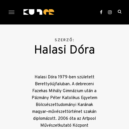
Skip
to
ope
content
sea
KULTer.hu
for
SZERZŐ:
Halasi Dóra
Halasi Dóra 1979-ben született
Berettyóújfaluban. A debreceni
Fazekas Mihály Gimnázium után a
Pázmány Péter Katolikus Egyetem
Bölcsészettudományi Karának
magyar–művészettörténet szakán
diplomázott. 2006 óta az Artpool
Művészetkutató Központ