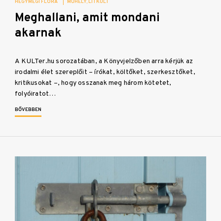
HEGYMEGI FLÓRA
|
MŰHELY
LITKULT
Meghallani, amit mondani
akarnak
A KULTer.hu sorozatában, a Könyvjelzőben arra kérjük az
irodalmi élet szereplőit – írókat, költőket, szerkesztőket,
kritikusokat –, hogy osszanak meg három kötetet,
folyóiratot…
BŐVEBBEN