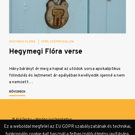
HEGYMEGI FLÓRA
|
VERS
SZÉPIRODALOM
Hegymegi Flóra verse
Hány bárányt ér meg a hajnal az utódok sorsa apokaliptikus
fölindulás és lejtmenet ár-apályában kevélyedik igenné a nem
a nemzett…
BŐVEBBEN
© KULTer.hu – Minden jog fenntartva
Ez a weboldal megfelel az EU GDPR szabályzatának és technikai,
Impresszum
Szerzőink
Támogatók & Partnerek
funkcionális cookie-kat használ a felhasználói élmény javítására,