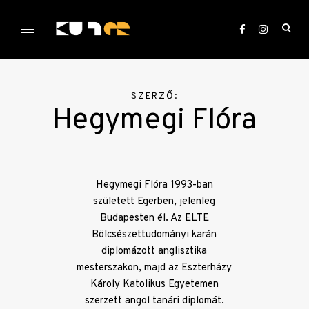
Skip
to
ope
content
sea
KULTer.hu
for
SZERZŐ:
Hegymegi Flóra
Hegymegi Flóra 1993-ban
született Egerben, jelenleg
Budapesten él. Az ELTE
Bölcsészettudományi karán
diplomázott anglisztika
mesterszakon, majd az Eszterházy
Károly Katolikus Egyetemen
szerzett angol tanári diplomát.