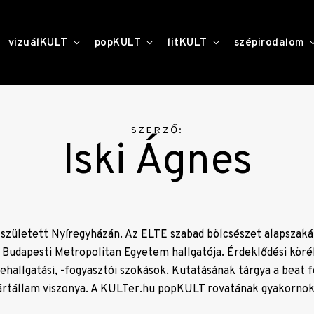
toggle
toggle
toggle
vizuálKULT
popKULT
litKULT
szépirodalom
child
child
child
menu
menu
menu
SZERZŐ:
Iski Ágnes
 született Nyíregyházán. Az ELTE ​s​zabad bölcsészet alapszak
 Budapesti Metropolitan Egyetem hallgatója. Érdeklődési köréb
nehallgatási​,​ ​-​fogyasztói szokások​. Kutatásának tárgya a beat
ártállam viszonya.​ A KULTer.hu popKULT rovatának gyakornoka