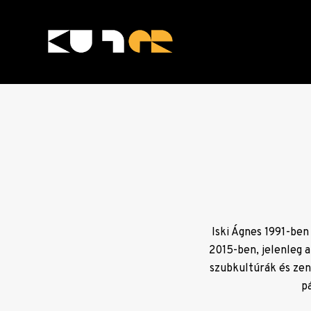
Skip
to
content
KULTer.hu
Iski Ágnes 1991-ben
2015-ben, jelenleg a
szubkultúrák​ ​és​ ze
p