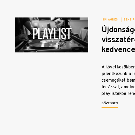
ISKI ÁGNES
|
ZENE
P
Újdonság
visszatér
kedvenc
A következőkben
jelentkezünk a l
csemegéket bemu
listákkal, amely
playlistekbe re
BŐVEBBEN