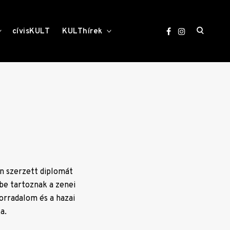
open
toggle
toggle
cívisKULT
KULThírek
child
child
menu
menu
search
form
án szerzett diplomát
e ​tartoznak ​a zenei
 forradalom és a hazai
.​