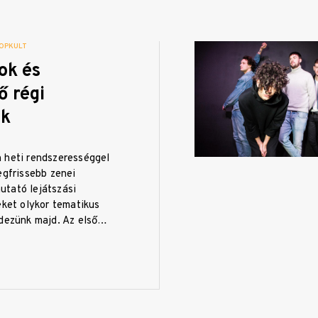
OPKULT
ok és
ő régi
ek
 heti rendszerességgel
egfrissebb zenei
tató lejátszási
eket olykor tematikus
ndezünk majd. Az első…