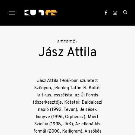
Skip
to
ope
content
sea
KULTer.hu
for
SZERZŐ:
Jász Attila
Jász Attila 1966-ban született
Szőnyön, jelenleg Tatán él. Költő,
kritikus, esszéista, az Új Forrás
főszerkesztője. Kötetei: Daidaloszi
napló (1992, Tevan), Jelzések
könyve (1996, Orpheusz), Miért
Szicília (1998, JAK), Az ellenállás
formái (2000, Kalligram), A szökés