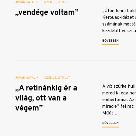
JOVÁN KATALIN
|
SZEMLE
LITKULT
„vendége voltam”
„Úton lenni bol
Kerouac-idézet a
számának mottój
kezdetét veszi 
BŐVEBBEN
JOVÁN KATALIN
|
SZEMLE
LITKULT
„A retinánkig ér a
A víz szürke hu
mered ki egy na
világ, ott van a
emberforma. Az 
végem”
miracle” felirat
Műút…
BŐVEBBEN