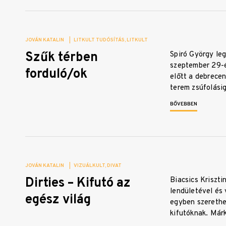
JOVÁN KATALIN
|
LITKULT TUDÓSÍTÁS
LITKULT
Szűk térben
Spiró György le
szeptember 29-é
forduló/ok
előtt a debrecen
terem zsúfolási
BŐVEBBEN
JOVÁN KATALIN
|
VIZUÁLKULT
DIVAT
Dirties – Kifutó az
Biacsics Kriszti
lendületével és
egész világ
egyben szerethet
kifutóknak. Már