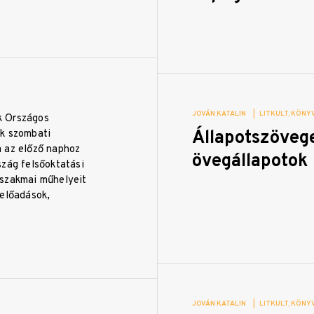
JOVÁN KATALIN
|
LITKULT
KÖNYV
 Országos
Állapotszöveg
k szombati
 az előző naphoz
övegállapotok
szág felsőoktatási
szakmai műhelyeit
 előadások,
JOVÁN KATALIN
|
LITKULT
KÖNYV