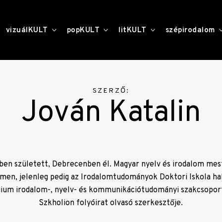
toggle
toggle
toggle
vizuálKULT
popKULT
litKULT
szépirodalom
child
child
child
menu
menu
menu
SZERZŐ:
Jován Katalin
-ben született, Debrecenben él. Magyar nyelv és irodalom mes
en, jelenleg pedig az Irodalomtudományok Doktori Iskola hal
gium irodalom-, nyelv- és kommunikációtudományi szakcsoport
Szkholion folyóirat olvasó szerkesztője.