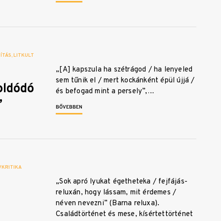
ÍTÁS
LITKULT
„[A] kapszula ha szétrágod / ha lenyeled
sem tűnik el / mert kockánként épül újjá /
oldódó
és befogad mint a persely”,…
”
BŐVEBBEN
KRITIKA
„Sok apró lyukat égetheteka / fejfájás-
reluxán, hogy lássam, mit érdemes /
néven nevezni” (Barna reluxa).
Családtörténet és mese, kísértettörténet