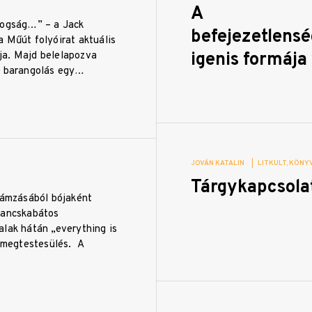
A
dogság…” – a Jack
befejezetlens
 Műút folyóirat aktuális
igenis formája
a. Majd belelapozva
a barangolás egy…
JOVÁN KATALIN
|
LITKULT
KÖNYV
Tárgykapcsola
llámzásából bójaként
rancskabátos
alak hátán „everything is
: megtestesülés. A