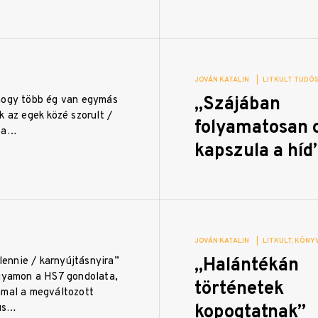
JOVÁN KATALIN
|
LITKULT TUDÓS
„Szájában
hogy több ég van egymás
k az egek közé szorult /
folyamatosan 
k a…
kapszula a híd
JOVÁN KATALIN
|
LITKULT
KÖNYV
„Halántékán
 lennie / karnyújtásnyira”
agyamon a HS7 gondolata,
történetek
mmal a megváltozott
kopogtatnak”
us…