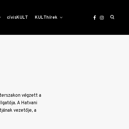
open
toggle
toggle
cívisKULT
KULThírek
child
child
menu
menu
search
form
terszakon végzett a
lgatója. A Hatvani
jának vezetője, a