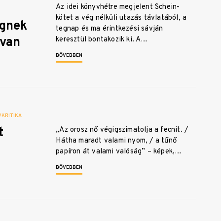
Az idei könyvhétre megjelent Schein-
kötet a vég nélküli utazás távlatából, a
égnek
tegnap és ma érintkezési sávján
 van
keresztül bontakozik ki. A…
BŐVEBBEN
KRITIKA
t
„Az orosz nő végigszimatolja a fecnit. /
Hátha maradt valami nyom, / a tűnő
papíron át valami valóság” – képek,…
BŐVEBBEN