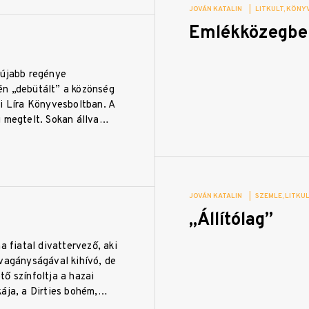
JOVÁN KATALIN
|
LITKULT
KÖNYV
Emlékközegbe
gújabb regénye
n „debütált” a közönség
i Líra Könyvesboltban. A
g megtelt. Sokan állva…
JOVÁN KATALIN
|
SZEMLE
LITKU
„Állítólag”
na fiatal divattervező, aki
 vagányságával kihívó, de
ő színfoltja a hazai
kája, a Dirties bohém,…