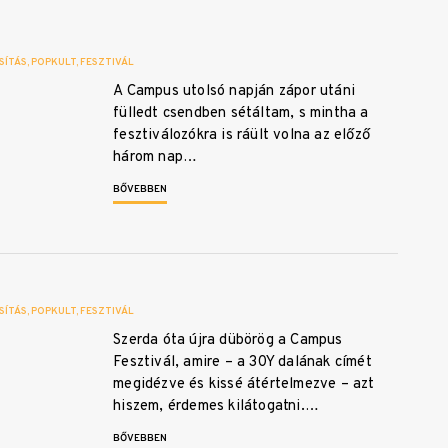
SÍTÁS
POPKULT
FESZTIVÁL
A Campus utolsó napján zápor utáni
fülledt csendben sétáltam, s mintha a
fesztiválozókra is ráült volna az előző
három nap…
BŐVEBBEN
SÍTÁS
POPKULT
FESZTIVÁL
Szerda óta újra dübörög a Campus
Fesztivál, amire – a 30Y dalának címét
megidézve és kissé átértelmezve – azt
hiszem, érdemes kilátogatni.…
BŐVEBBEN