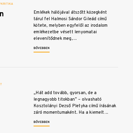
KRITIKA
n
Emlékek hálójával átszőtt közegként
tárul fel Halmosi Sándor Gileád című
kötete, melyben egyfelől az irodalom
emlékezetbe vésett lenyomatai
elevenítődnek meg,…
BŐVEBBEN
LT
„Hát add tovább, gyorsan, de a
legnagyobb titokban” – olvasható
Kosztolányi Dezső Pletyka című írásának
záró momentumaként. Ha a kiemelt…
BŐVEBBEN