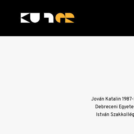
Skip
to
content
KULTer.hu
Jován Katalin 1987
Debreceni Egyetem
István Szakkollé