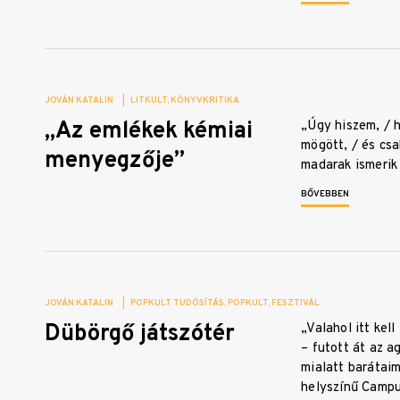
JOVÁN KATALIN
|
LITKULT
KÖNYVKRITIKA
„Az emlékek kémiai
„Úgy hiszem, / 
mögött, / és csa
menyegzője”
madarak ismeri
BŐVEBBEN
JOVÁN KATALIN
|
POPKULT TUDÓSÍTÁS
POPKULT
FESZTIVÁL
Dübörgő játszótér
„Valahol itt kell
– futott át az 
mialatt barátai
helyszínű Camp