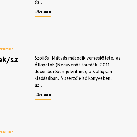
és…
BŐVEBBEN
KRITIKA
ek/sz
Szöllősi Mátyás második verseskötete, az
Állapotok (Negyvenöt töredék) 2011
decemberében jelent meg a Kalligram
kiadásában. A szerző első könyvében,
az…
BŐVEBBEN
KRITIKA