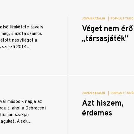
JOVÁN KATALIN
|
POPKULT TUDÓ
Véget nem érő
első lírakötete tavaly
t meg, s azóta számos
„társasjáték”
 látott napvilágot a
A szerző 2014…
JOVÁN KATALIN
|
POPKULT TUDÓ
Azt hiszem,
vál második napja az
ndult, ahol a Debreceni
érdemes
 humán szakjai
magukat. A sok…