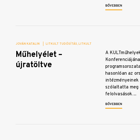
BŐVEBBEN
JOVÁN KATALIN
|
LITKULT TUDÓSÍTÁS
LITKULT
Műhelyélet –
A KULTműhelyek
Konferenciájána
újratöltve
programsorozata
hasonlóan az or
intézményeinek 
szólaltatta meg
felolvasások…
BŐVEBBEN