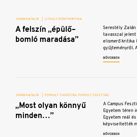
JOVÁN KATALIN
|
LITKULT
KÖNYVKRITIKA
A felszín „épülő–
Serestély Zalán 
tavasszal jelen
bomló maradása”
elismerő kritika
gyűjteményről. 
BŐVEBBEN
JOVÁN KATALIN
|
POPKULT TUDÓSÍTÁS
POPKULT
FESZTIVÁL
„Most olyan könnyű
A Campus Feszti
Egyetem téren i
minden…”
Egyetem reál és
képviseltették 
BŐVEBBEN