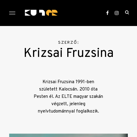
Skip
to
ope
content
sea
KULTer.hu
for
SZERZŐ:
Krizsai Fruzsina
Krizsai Fruzsina 1991-ben
született Kalocsán. 2010 óta
Pesten él. Az ELTE magyar szakán
végzett, jelenleg
nyelvtudománnyal foglalkozik.