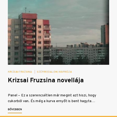
KRIZSAI FRUZSINA
|
SZÉPIRODALOM
KISPRÓZA
Krizsai Fruzsina novellája
Panel – Ez a szerencsétlen már megint azt hiszi, hogy
cukorból van. És még a kurva ernyőt is bent hagyta…
BŐVEBBEN