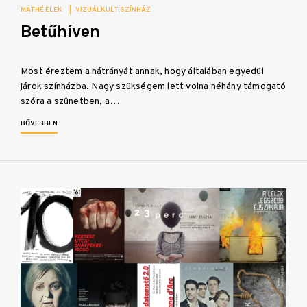
MÁTHÉ ELEK
|
VIZUÁLKULT
SZÍNHÁZ
Betűhíven
Most éreztem a hátrányát annak, hogy általában egyedül
járok színházba. Nagy szükségem lett volna néhány támogató
szóra a szünetben, a…
BŐVEBBEN