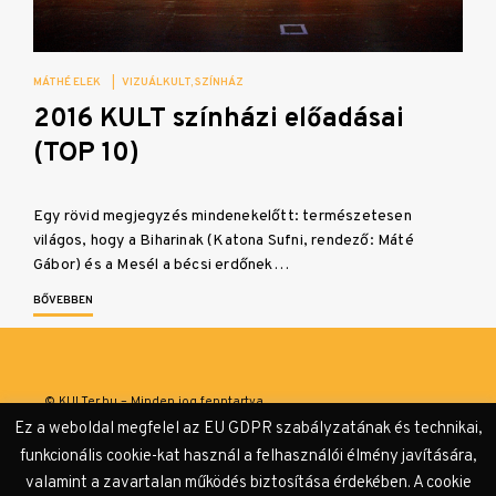
MÁTHÉ ELEK
|
VIZUÁLKULT
SZÍNHÁZ
2016 KULT színházi előadásai
(TOP 10)
Egy rövid megjegyzés mindenekelőtt: természetesen
világos, hogy a Biharinak (Katona Sufni, rendező: Máté
Gábor) és a Mesél a bécsi erdőnek…
BŐVEBBEN
© KULTer.hu – Minden jog fenntartva
Ez a weboldal megfelel az EU GDPR szabályzatának és technikai,
Impresszum
Szerzőink
Támogatók & Partnerek
funkcionális cookie-kat használ a felhasználói élmény javítására,
valamint a zavartalan működés biztosítása érdekében. A cookie
Adatvédelmi tájékoztató