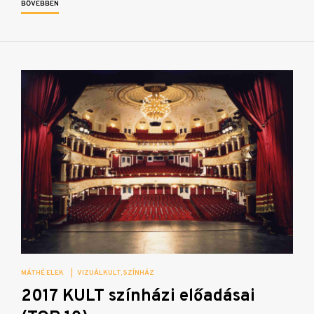
BŐVEBBEN
MÁTHÉ ELEK
|
VIZUÁLKULT
SZÍNHÁZ
2017 KULT színházi előadásai