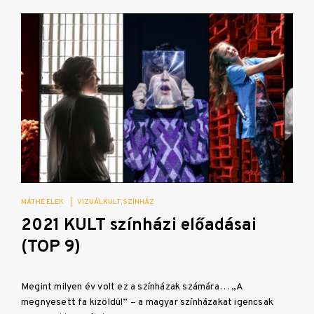
MÁTHÉ ELEK
|
VIZUÁLKULT
SZÍNHÁZ
2021 KULT színházi előadásai
(TOP 9)
Megint milyen év volt ez a színházak számára… „A
megnyesett fa kizöldül” – a magyar színházakat igencsak