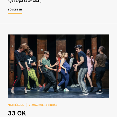
nyesegette az élet,…
BŐVEBBEN
MÁTHÉ ELEK
|
VIZUÁLKULT
SZÍNHÁZ
33 OK