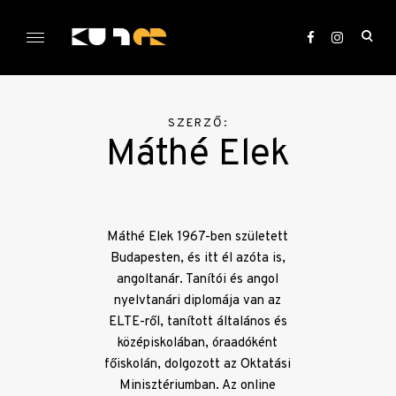
Skip
to
ope
content
sea
KULTer.hu
for
SZERZŐ:
Máthé Elek
Máthé Elek 1967-ben született
Budapesten, és itt él azóta is,
angoltanár. Tanítói és angol
nyelvtanári diplomája van az
ELTE-ről, tanított általános és
középiskolában, óraadóként
főiskolán, dolgozott az Oktatási
Minisztériumban. Az online