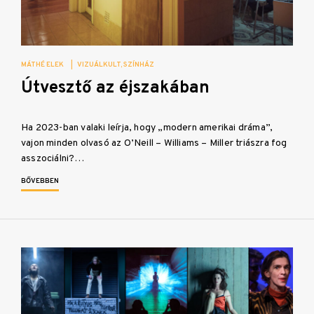
MÁTHÉ ELEK
|
VIZUÁLKULT
SZÍNHÁZ
Útvesztő az éjszakában
Ha 2023-ban valaki leírja, hogy „modern amerikai dráma”,
vajon minden olvasó az O’Neill – Williams – Miller triászra fog
asszociálni?…
BŐVEBBEN