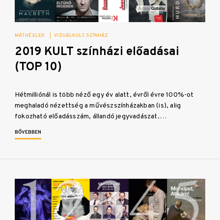
MÁTHÉ ELEK
|
VIZUÁLKULT
SZÍNHÁZ
2019 KULT színházi előadásai
(TOP 10)
Hétmilliónál is több néző egy év alatt, évről évre 100%-ot
meghaladó nézettség a művészszínházakban (is), alig
fokozható előadásszám, állandó jegyvadászat.…
BŐVEBBEN