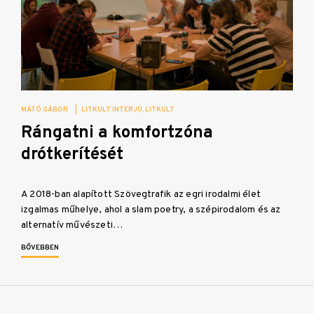
MÁTÓ GÁBOR
|
LITKULT INTERJÚ
LITKULT
Rángatni a komfortzóna
drótkerítését
A 2018-ban alapított Szövegtrafik az egri irodalmi élet
izgalmas műhelye, ahol a slam poetry, a szépirodalom és az
alternatív művészeti…
BŐVEBBEN