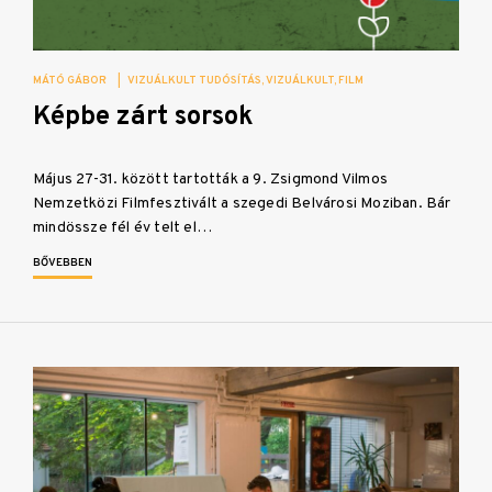
MÁTÓ GÁBOR
|
VIZUÁLKULT TUDÓSÍTÁS
VIZUÁLKULT
FILM
Képbe zárt sorsok
Május 27-31. között tartották a 9. Zsigmond Vilmos
Nemzetközi Filmfesztivált a szegedi Belvárosi Moziban. Bár
mindössze fél év telt el…
BŐVEBBEN