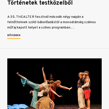
Történetek testközelből
A 35. THEALTER fesztivál második négy napján a
felnőtteknek szóló bábelőadástól a monodrámáig számos
műfaj kapott helyet a színes programban.…
BŐVEBBEN