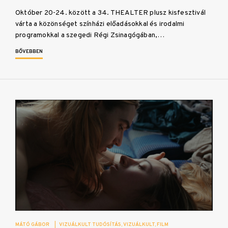
Október 20-24. között a 34. THEALTER plusz kisfesztivál
várta a közönséget színházi előadásokkal és irodalmi
programokkal a szegedi Régi Zsinagógában,…
BŐVEBBEN
MÁTÓ GÁBOR
|
VIZUÁLKULT TUDÓSÍTÁS
VIZUÁLKULT
FILM