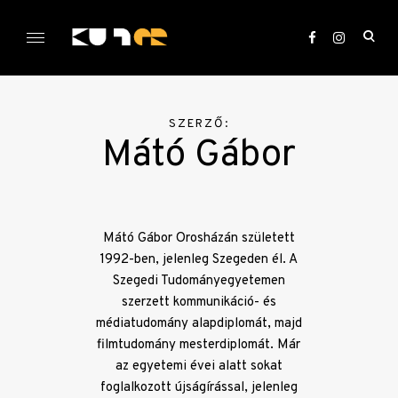
Skip
to
ope
content
sea
KULTer.hu
for
SZERZŐ:
Mátó Gábor
Mátó Gábor Orosházán született
1992-ben, jelenleg Szegeden él. A
Szegedi Tudományegyetemen
szerzett kommunikáció- és
médiatudomány alapdiplomát, majd
filmtudomány mesterdiplomát. Már
az egyetemi évei alatt sokat
foglalkozott újságírással, jelenleg