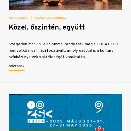
MÁTÓ GÁBOR
|
VIZUÁLKULT
SZÍNHÁZ
Közel, őszintén, együtt
Szegeden már 35. alkalommal rendezték meg a THEALTER
nemzetközi színházi fesztivált, amely ezúttal is a kortárs
színházi nyelvek sokféleségét vonultatta…
BŐVEBBEN