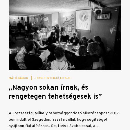
MÁTÓ GÁBOR
|
LITKULT INTERJÚ
LITKULT
„Nagyon sokan írnak, és
rengetegen tehetségesek is”
A Törzsasztal Műhely tehetséggondozó alkotócsoport 2017-
ben indult el Szegeden, azzal a céllal, hogy segítséget
nyújtson fiatal íróknak. Szutorisz Szabolccsal, a…