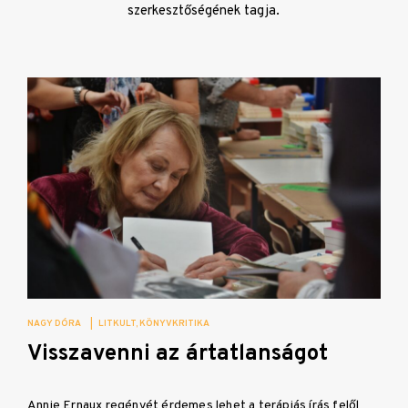
szerkesztőségének tagja.
NAGY DÓRA
|
LITKULT
KÖNYVKRITIKA
Visszavenni az ártatlanságot
Annie Ernaux regényét érdemes lehet a terápiás írás felől