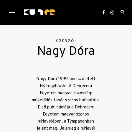
Skip
to
ope
content
sea
KULTer.hu
for
SZERZŐ:
Nagy Dóra
Nagy Dóra 1999-ben született
Nyíregyházán. A Debreceni
Egyetem magyar-közösségi
művelődés tanár szakos hallgatója.
Első publikációja a Debreceni
Egyetem magyar szakos
hírlevelében, a Tympanonban
jelent meg. Jelenleg a hírlevél