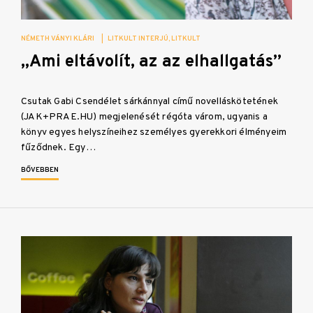
NÉMETH VÁNYI KLÁRI
|
LITKULT INTERJÚ
LITKULT
„Ami eltávolít, az az elhallgatás”
Csutak Gabi Csendélet sárkánnyal című novelláskötetének
(JAK+PRAE.HU) megjelenését régóta várom, ugyanis a
könyv egyes helyszíneihez személyes gyerekkori élményeim
fűződnek. Egy…
BŐVEBBEN