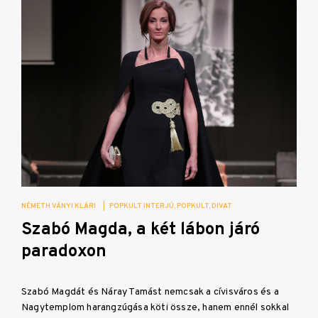
NÉMETH VÁNYI KLÁRI
|
POPKULT INTERJÚ
POPKULT
DIVAT
Szabó Magda, a két lábon járó
paradoxon
Szabó Magdát és Náray Tamást nemcsak a cívisváros és a
Nagytemplom harangzúgása köti össze, hanem ennél sokkal