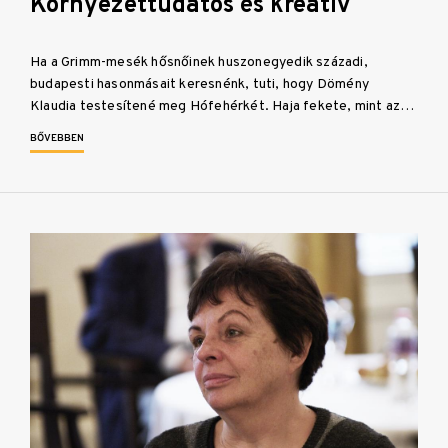
Környezettudatos és kreatív
Ha a Grimm-mesék hősnőinek huszonegyedik századi,
budapesti hasonmásait keresnénk, tuti, hogy Dömény
Klaudia testesítené meg Hófehérkét. Haja fekete, mint az…
BŐVEBBEN