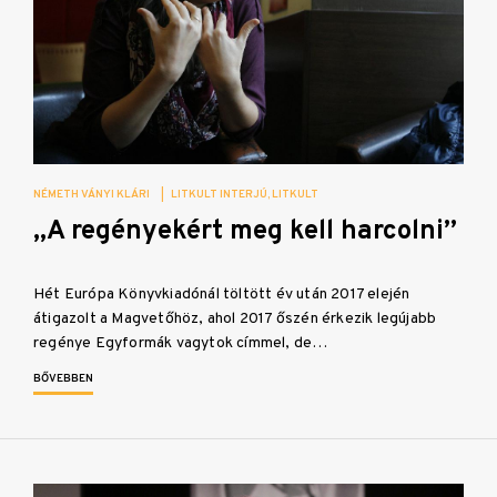
NÉMETH VÁNYI KLÁRI
|
LITKULT INTERJÚ
LITKULT
„A regényekért meg kell harcolni”
Hét Európa Könyvkiadónál töltött év után 2017 elején
átigazolt a Magvetőhöz, ahol 2017 őszén érkezik legújabb
regénye Egyformák vagytok címmel, de…
BŐVEBBEN