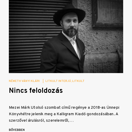
NÉMETH VÁNYI KLÁRI
|
LITKULT INTERJÚ
LITKULT
Nincs feloldozás
Mezei Márk Utolsó szombat című regénye a 2018-as Ünnepi
Könyvhétre jelenik meg a Kalligram Kiadó gondozásában. A
szerzővel árulásról, szerelemről,…
BŐVEBBEN