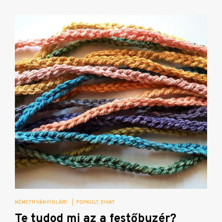
NÉMETH VÁNYI KLÁRI
|
POPKULT
DIVAT
Te tudod mi az a festőbuzér?