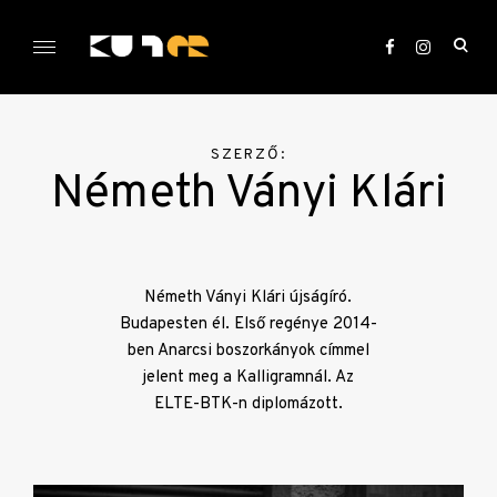
Skip
to
ope
content
sea
KULTer.hu
for
SZERZŐ:
Németh Ványi Klári
Németh Ványi Klári újságíró.
Budapesten él. Első regénye 2014-
ben Anarcsi boszorkányok címmel
jelent meg a Kalligramnál. Az
ELTE-BTK-n diplomázott.