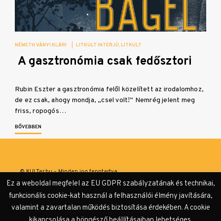
NÉMETH VÁNYI KLÁRI
|
LITKULT INTERJÚ
LITKULT
A gasztronómia csak fedősztori
Rubin Eszter a gasztronómia felől közelített az irodalomhoz,
de ez csak, ahogy mondja, „csel volt!” Nemrég jelent meg
friss, ropogós…
BŐVEBBEN
© KULTer.hu – Minden jog fenntartva
Ez a weboldal megfelel az EU GDPR szabályzatának és technikai,
Impresszum
Szerzőink
Támogatók & Partnerek
funkcionális cookie-kat használ a felhasználói élmény javítására,
valamint a zavartalan működés biztosítása érdekében. A cookie
Adatvédelmi tájékoztató
kikapcsolása a böngésző beállításaiban lehetséges.