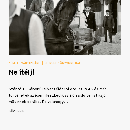
NÉMETH VÁNYI KLÁRI
|
LITKULT
KÖNYVKRITIKA
Ne ítélj!
Szántó T. Gábor új elbeszéléskötete, az 1945 és más
történetek szépen illeszkedik az író zsidó tematikájú
műveinek sorába. És valahogy…
BŐVEBBEN