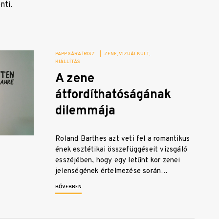
nti.
PAPP SÁRA ÍRISZ
|
ZENE
VIZUÁLKULT
KIÁLLÍTÁS
A zene
átfordíthatóságának
dilemmája
Roland Barthes azt veti fel a romantikus
ének esztétikai összefüggéseit vizsgáló
esszéjében, hogy egy letűnt kor zenei
jelenségének értelmezése során…
BŐVEBBEN