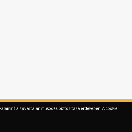
valamint a zavartalan működés biztosítása érdekében. A cookie
rzőink
Támogatók & Partnerek
Adatvédelmi tájékoztató