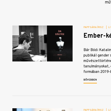
műv
PAPP SÁRA ÍRISZ
|
L
Ember-k
Bár Bódi Katalin
publikál gender 
művészettörténe
tanulmányokat, 
formában 2019-
BŐVEBBEN
PAPP SÁRA ÍRISZ
|
L