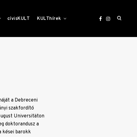
open
toggle
toggle
cívisKULT
KULThírek
child
child
menu
menu
search
form
máját a Debreceni
nyi szakfordító
August Universitäton
leg doktorandusz a
a kései barokk