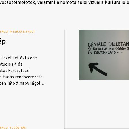
észetelméletek, valamint a németalföldi vizuális kultúra jele
ITKULT INTERJÚ
LITKULT
ép
 közel két évtizede
studies-t és
tet keresztező
e tudás rendszerezett
ben látott napvilágot…
ITKULT TUDÓSÍTÁS