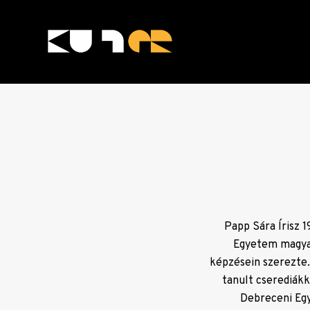
Skip
to
content
KULTer.hu
Papp Sára Írisz 
Egyetem magyar
képzésein szerezte.
tanult cserediákk
Debreceni Egy