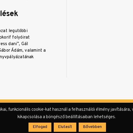
lések
zat legutóbbi
korif folyóirat
ress dani”, Gál
ábor Ádám, valamint a
könyvpályázatának
i, funkcionális cookie-kat használ a felhasználói élmény javítására, 
kikapcsolása a böngésző beállításaiban lehetséges.
Impresszum
Sze
Elfogad
Elutasít
Bővebben