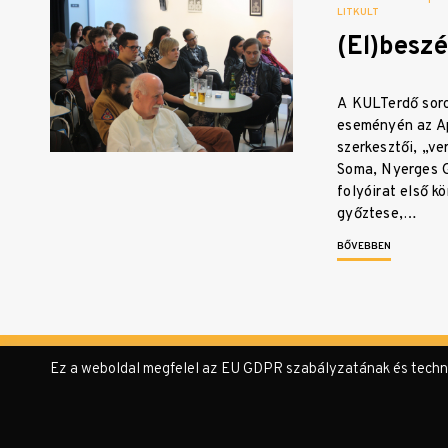
LITKULT
(El)beszé
A KULTerdő soro
eseményén az Ap
szerkesztői, „ve
Soma, Nyerges G
folyóirat első 
győztese,…
BŐVEBBEN
Ez a weboldal megfelel az EU GDPR szabályzatának és technika
© KULTer.hu – Minden jog fenntartva