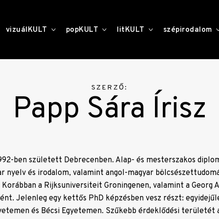
toggle
toggle
toggle
vizuálKULT
popKULT
litKULT
szépirodalom
child
child
child
menu
menu
menu
SZERZŐ:
Papp Sára Írisz
1992-ben született Debrecenben. Alap- és mesterszakos diplo
 nyelv és irodalom, valamint angol-magyar bölcsészettudomá
 Korábban a Rijksuniversiteit Groningenen, valamint a Georg 
ént. Jelenleg egy kettős PhD képzésben vesz részt: egyidejű
etemen és Bécsi Egyetemen. Szűkebb érdeklődési területét 