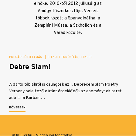
elnöke. 2010-től 2012 júliusáig az
Amúgy főszerkesztője. Verseit
többek között a Spanyolnátha, a
Zempléni Múzsa, a Szkholion és a
Várad közölte.
POLGÁR TÓTH TAMÁS
|
LITKULT TUDÓSÍTÁS
LITKULT
Debre Slam!
A darts táblákról is csüngtek az I. Debreceni Slam Poetry
Verseny selejtezője iránt érdeklődők az eseménynek teret
adó Lilla Bárban.…
BŐVEBBEN
© KULTer.hu – Minden jog fenntartva