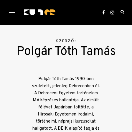
Skip
to
ope
content
sea
KULTer.hu
for
SZERZŐ:
Polgár Tóth Tamás
Polgár Tóth Tamás 1990-ben
született, jelenleg Debrecenben él.
A Debreceni Egyetem történelem
MA képzéses hallgatója. Az elmúlt
félévet Japánban töltötte, a
Hirosaki Egyetemen irodalmi,
történelmi, néprajzi kurzusokat
hallgatott. A DEIK alapító tagja és