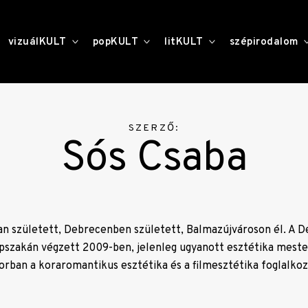
toggle
toggle
toggle
vizuálKULT
popKULT
litKULT
szépirodalom
child
child
child
menu
menu
menu
SZERZŐ:
Sós Csaba
an született, Debrecenben született, Balmazújvároson él. A 
apszakán végzett 2009-ben, jelenleg ugyanott esztétika meste
orban a koraromantikus esztétika és a filmesztétika foglalkoz