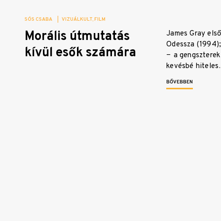
SÓS CSABA
|
VIZUÁLKULT
FILM
Morális útmutatás
James Gray első
Odessza (1994);
kívül esők számára
− a gengszterek
kevésbé hitele
BŐVEBBEN