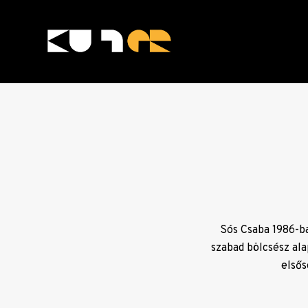
Skip
to
content
KULTer.hu
Sós Csaba 1986-b
szabad bölcsész al
elsős