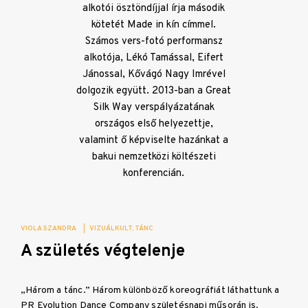
alkotói ösztöndíjjal írja második
kötetét Made in kín címmel.
Számos vers-fotó performansz
alkotója, Lékó Tamással, Eifert
Jánossal, Kővágó Nagy Imrével
dolgozik együtt. 2013-ban a Great
Silk Way verspályázatának
országos első helyezettje,
valamint ő képviselte hazánkat a
bakui nemzetközi költészeti
konferencián.
VIOLA SZANDRA
|
VIZUÁLKULT
TÁNC
A születés végtelenje
„Három a tánc.” Három különböző koreográfiát láthattunk a
PR Evolution Dance Company születésnapi műsorán is.