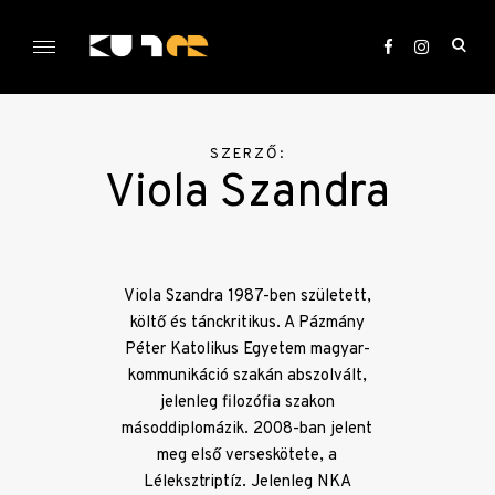
Skip
to
ope
content
sea
KULTer.hu
for
SZERZŐ:
Viola Szandra
Viola Szandra 1987-ben született,
költő és tánckritikus. A Pázmány
Péter Katolikus Egyetem magyar-
kommunikáció szakán abszolvált,
jelenleg filozófia szakon
másoddiplomázik. 2008-ban jelent
meg első verseskötete, a
Léleksztriptíz. Jelenleg NKA