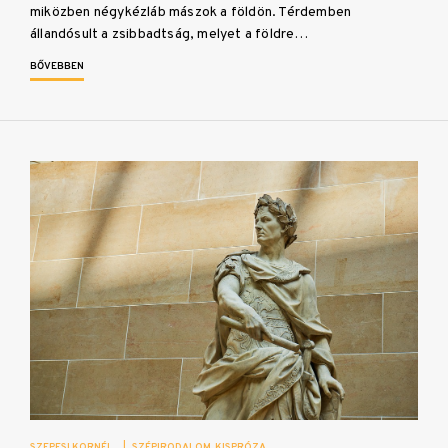
miközben négykézláb mászok a földön. Térdemben
állandósult a zsibbadtság, melyet a földre…
BŐVEBBEN
SZEPESI KORNÉL
|
SZÉPIRODALOM
KISPRÓZA