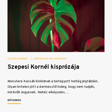
SZEPESI KORNÉL
|
SZÉPIRODALOM
KISPRÓZA
Szepesi Kornél kisprózája
Monstera Kacsák kínlódnak a befagyott holtág jégtábláin.
Olyan hirtelen jött a dermesztő hideg, hogy nem tudják,
mitévők legyenek. Nehéz elképzelni,…
BŐVEBBEN