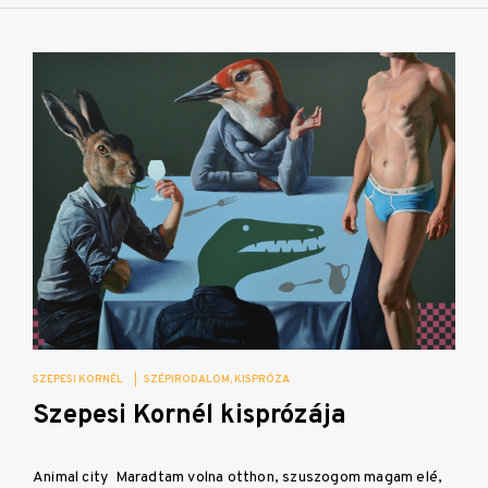
SZEPESI KORNÉL
|
SZÉPIRODALOM
KISPRÓZA
Szepesi Kornél kisprózája
Animal city Maradtam volna otthon, szuszogom magam elé,