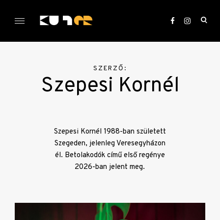
Skip
to
ope
content
sea
KULTer.hu
for
SZERZŐ:
Szepesi Kornél
Szepesi Kornél 1988-ban született
Szegeden, jelenleg Veresegyházon
él. Betolakodók című első regénye
2026-ban jelent meg.