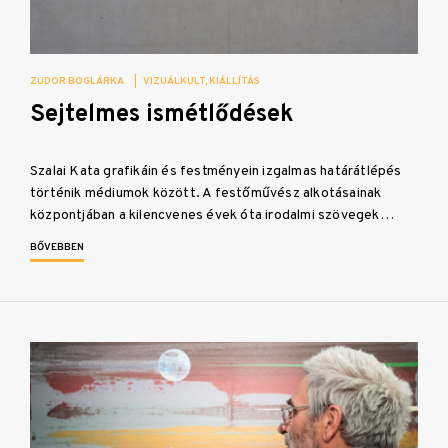
ZUDOR BOGLÁRKA
|
VIZUÁLKULT
KIÁLLÍTÁS
Sejtelmes ismétlődések
Szalai Kata grafikáin és festményein izgalmas határátlépés
történik médiumok között. A festőművész alkotásainak
központjában a kilencvenes évek óta irodalmi szövegek…
BŐVEBBEN