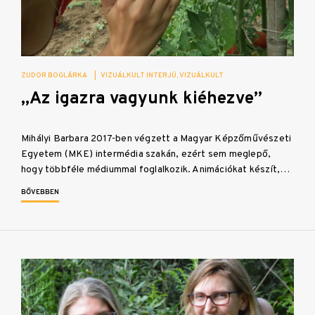
ZUDOR BOGLÁRKA
|
VIZUÁLKULT INTERJÚ
VIZUÁLKULT
„Az igazra vagyunk kiéhezve”
Mihályi Barbara 2017-ben végzett a Magyar Képzőművészeti
Egyetem (MKE) intermédia szakán, ezért sem meglepő,
hogy többféle médiummal foglalkozik. Animációkat készít,…
BŐVEBBEN