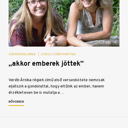
ZUDOR BOGLÁRKA
|
LITKULT
KÖNYVKRITIKA
„akkor emberek jöttek”
Veréb Árnika régiek című első verseskötete nemcsak
eljátszik a gondolattal, hogy eltűnik az ember, hanem
érzékletesen be is mutatja a…
BŐVEBBEN