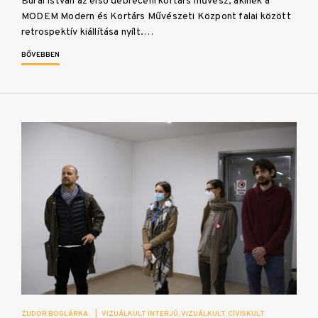
Burai István az első debreceni kortárs művész, akinek a
MODEM Modern és Kortárs Művészeti Központ falai között
retrospektív kiállítása nyílt.…
BŐVEBBEN
ZUDOR BOGLÁRKA
|
VIZUÁLKULT INTERJÚ
VIZUÁLKULT
CÍVISKULT