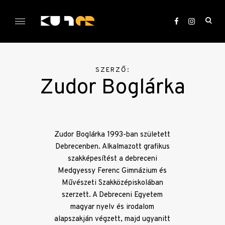
Skip
to
ope
content
sea
KULTer.hu
for
SZERZŐ:
Zudor Boglárka
Zudor Boglárka 1993-ban született
Debrecenben. Alkalmazott grafikus
szakképesítést a debreceni
Medgyessy Ferenc Gimnázium és
Művészeti Szakközépiskolában
szerzett. A Debreceni Egyetem
magyar nyelv és irodalom
alapszakján végzett, majd ugyanitt