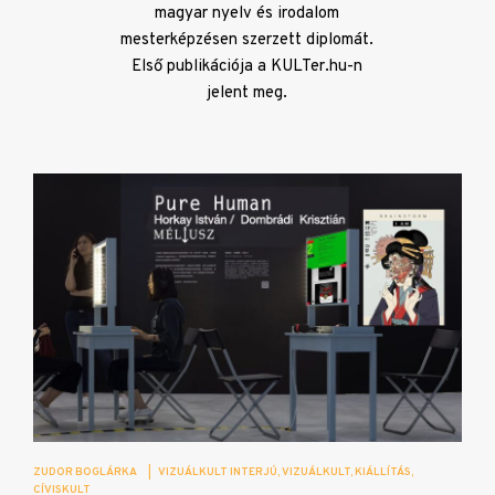
magyar nyelv és irodalom
mesterképzésen szerzett diplomát.
Első publikációja a KULTer.hu-n
jelent meg.
ZUDOR BOGLÁRKA
|
VIZUÁLKULT INTERJÚ
VIZUÁLKULT
KIÁLLÍTÁS
CÍVISKULT