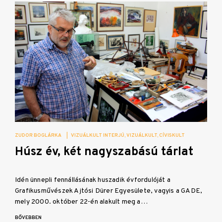
ZUDOR BOGLÁRKA
|
VIZUÁLKULT INTERJÚ
VIZUÁLKULT
CÍVISKULT
Húsz év, két nagyszabású tárlat
Idén ünnepli fennállásának huszadik évfordulóját a
Grafikusművészek Ajtósi Dürer Egyesülete, vagyis a GADE,
mely 2000. október 22-én alakult meg a…
BŐVEBBEN