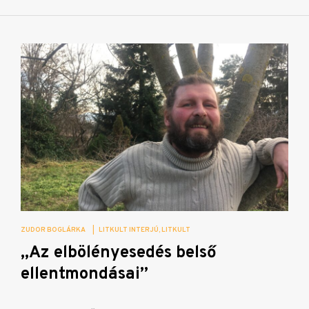
ZUDOR BOGLÁRKA
|
LITKULT INTERJÚ
LITKULT
„Az elbölényesedés belső
ellentmondásai”