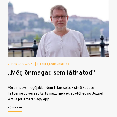
ZUDOR BOGLÁRKA
|
LITKULT
KÖNYVKRITIKA
„Még önmagad sem láthatod”
Vörös István legújabb, Nem ti kussoltok című kötete
hetvennégy verset tartalmaz, melyek egytől egyig József
Attila jól ismert vagy épp…
BŐVEBBEN