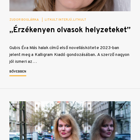
ZUDOR BOGLÁRKA
|
LITKULT INTERJÚ
LITKULT
„Érzékenyen olvasok helyzeteket”
Gubis Éva Más halak című első novelláskötete 2023-ban
jelent meg a Kalligram Kiadó gondozásában. A szerző nagyon
jól ismeri az…
BŐVEBBEN