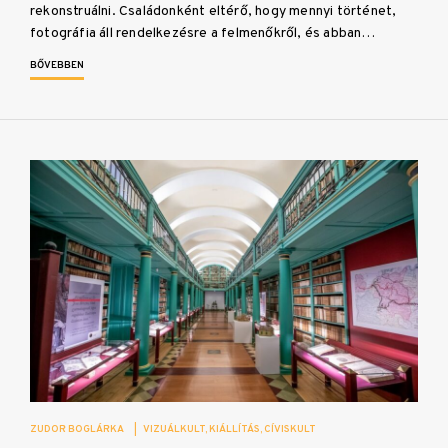
rekonstruálni. Családonként eltérő, hogy mennyi történet,
fotográfia áll rendelkezésre a felmenőkről, és abban…
BŐVEBBEN
ZUDOR BOGLÁRKA
|
VIZUÁLKULT
KIÁLLÍTÁS
CÍVISKULT