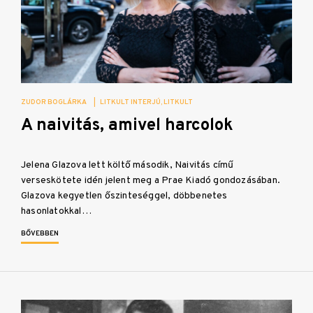
ZUDOR BOGLÁRKA
|
LITKULT INTERJÚ
LITKULT
A naivitás, amivel harcolok
Jelena Glazova lett költő második, Naivitás című
verseskötete idén jelent meg a Prae Kiadó gondozásában.
Glazova kegyetlen őszinteséggel, döbbenetes
hasonlatokkal…
BŐVEBBEN