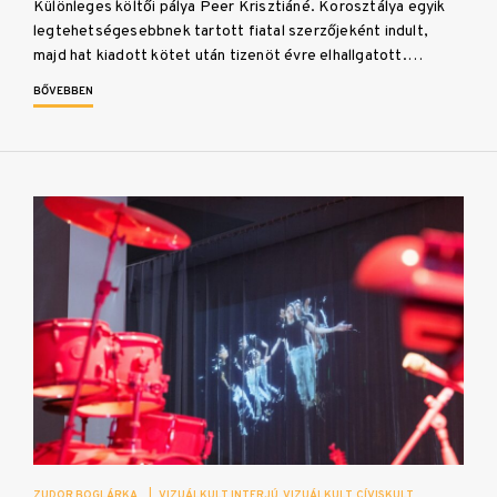
Különleges költői pálya Peer Krisztiáné. Korosztálya egyik
legtehetségesebbnek tartott fiatal szerzőjeként indult,
majd hat kiadott kötet után tizenöt évre elhallgatott.…
BŐVEBBEN
ZUDOR BOGLÁRKA
|
VIZUÁLKULT INTERJÚ
VIZUÁLKULT
CÍVISKULT