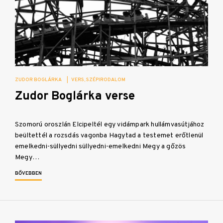
ZUDOR BOGLÁRKA
|
VERS
SZÉPIRODALOM
Zudor Boglárka verse
Szomorú oroszlán Elcipeltél egy vidámpark hullámvasútjához
beültettél a rozsdás vagonba Hagytad a testemet erőtlenül
emelkedni-süllyedni süllyedni-emelkedni Megy a gőzös
Megy…
BŐVEBBEN