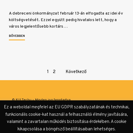
A debreceni önkormányzat február 13-án elfogadta az idei év
költségvetését. Ezzel együtt pedig hivatalos lett, hogy a
város legjelentősebb kortárs…
BŐVEBBEN
Page
1
2
Következő
navigation
© KULTer.hu – Minden jog fenntartva
Ez a weboldal megfelel az EU GDPR szabályzatának és technikai,
Impresszum
Szerzőink
Támogatók & Partnerek
funkcionális cookie-kat használ a felhasználói élmény javítására,
valamint a zavartalan működés biztosítása érdekében. A cookie
Adatvédelmi tájékoztató
kikapcsolása a böngésző beállításaiban lehetséges.