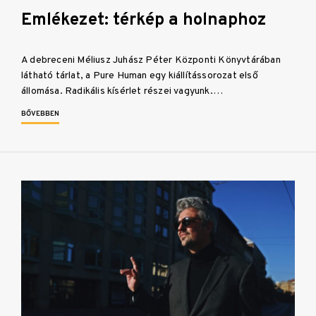
Emlékezet: térkép a holnaphoz
A debreceni Méliusz Juhász Péter Központi Könyvtárában
látható tárlat, a Pure Human egy kiállítássorozat első
állomása. Radikális kísérlet részei vagyunk.…
BŐVEBBEN