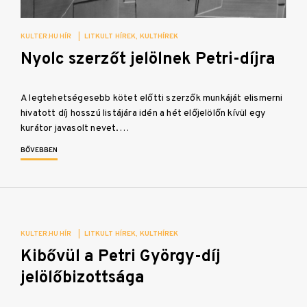
KULTER.HU HÍR
|
LITKULT HÍREK
KULTHÍREK
Nyolc szerzőt jelölnek Petri-díjra
A legtehetségesebb kötet előtti szerzők munkáját elismerni
hivatott díj hosszú listájára idén a hét előjelölőn kívül egy
kurátor javasolt nevet.…
BŐVEBBEN
KULTER.HU HÍR
|
LITKULT HÍREK
KULTHÍREK
Kibővül a Petri György-díj
jelölőbizottsága