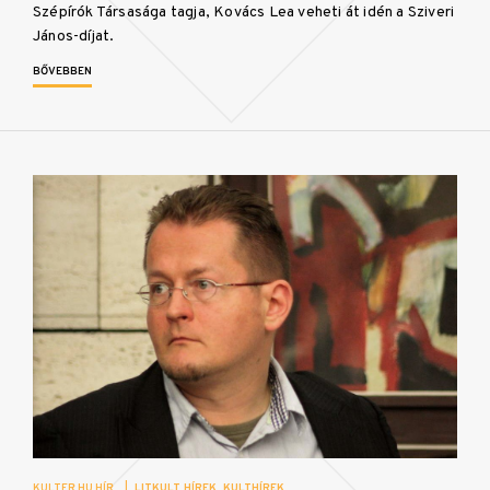
Szépírók Társasága tagja, Kovács Lea veheti át idén a Sziveri
János-díjat.
BŐVEBBEN
KULTER.HU HÍR
|
LITKULT HÍREK
KULTHÍREK