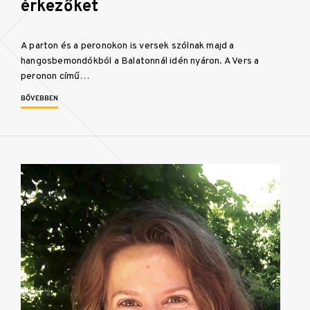
érkezőket
A parton és a peronokon is versek szólnak majd a
hangosbemondókból a Balatonnál idén nyáron. A Vers a
peronon című…
BŐVEBBEN