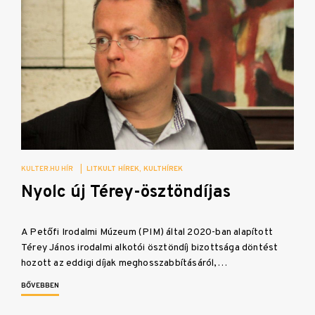
KULTER.HU HÍR
|
LITKULT HÍREK
KULTHÍREK
Nyolc új Térey-ösztöndíjas
A Petőfi Irodalmi Múzeum (PIM) által 2020-ban alapított
Térey János irodalmi alkotói ösztöndíj bizottsága döntést
hozott az eddigi díjak meghosszabbításáról,…
BŐVEBBEN