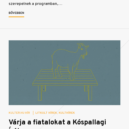
szerepelnek a programban,…
BŐVEBBEN
KULTER.HU HÍR
|
LITKULT HÍREK
KULTHÍREK
Várja a fiatalokat a Kóspallagi