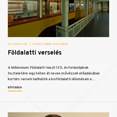
KULTER.HU HÍR
|
LITKULT HÍREK
KULTHÍREK
Földalatti verselés
A Millenniumi Földalatti Vasút 125. évfordulójának
tiszteletére egy héten át neves művészek előadásában
kortárs versek hallhatók a kisföldalatti állomásain a…
BŐVEBBEN