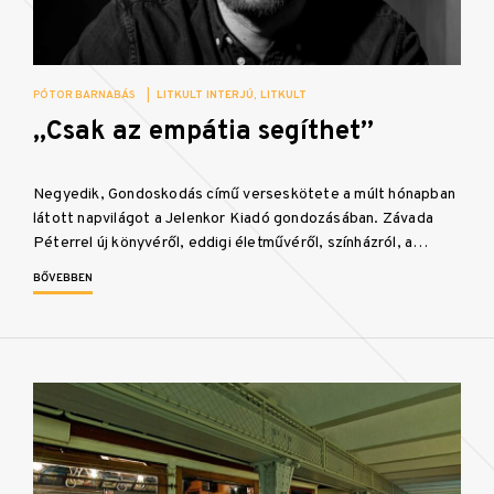
PÓTOR BARNABÁS
|
LITKULT INTERJÚ
LITKULT
„Csak az empátia segíthet”
Negyedik, Gondoskodás című verseskötete a múlt hónapban
látott napvilágot a Jelenkor Kiadó gondozásában. Závada
Péterrel új könyvéről, eddigi életművéről, színházról, a…
BŐVEBBEN