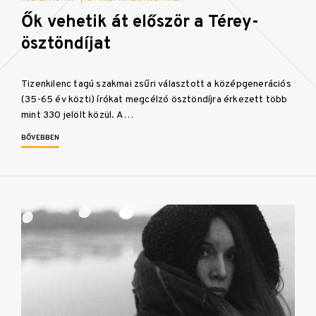
Ők vehetik át először a Térey-
ösztöndíjat
Tizenkilenc tagú szakmai zsűri választott a középgenerációs
(35-65 év közti) írókat megcélzó ösztöndíjra érkezett több
mint 330 jelölt közül. A…
BŐVEBBEN