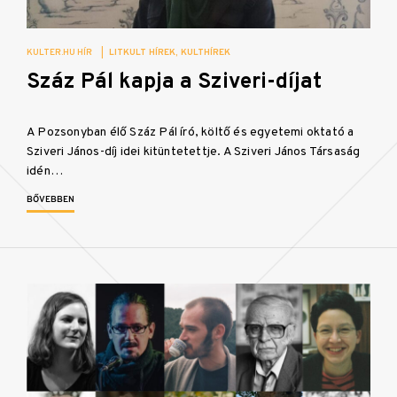
KULTER.HU HÍR
|
LITKULT HÍREK
KULTHÍREK
Száz Pál kapja a Sziveri-díjat
A Pozsonyban élő Száz Pál író, költő és egyetemi oktató a
Sziveri János-díj idei kitüntetettje. A Sziveri János Társaság
idén…
BŐVEBBEN