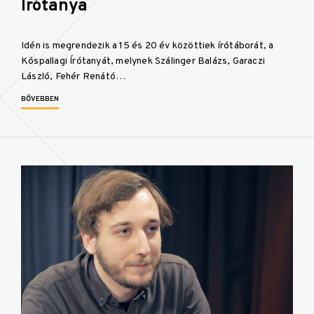
Írótanya
Idén is megrendezik a 15 és 20 év közöttiek írótáborát, a
Kóspallagi Írótanyát, melynek Szálinger Balázs, Garaczi
László, Fehér Renátó…
BŐVEBBEN