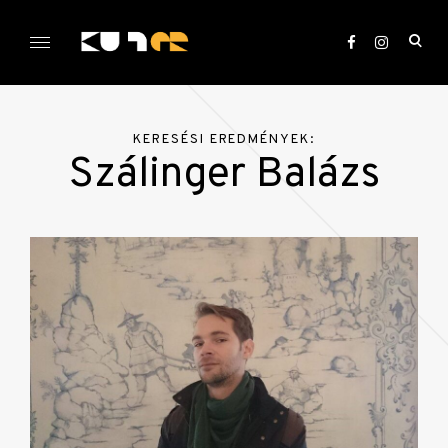
Skip
to
ope
content
sea
KULTer.hu
for
KERESÉSI EREDMÉNYEK:
Szálinger Balázs