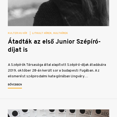
KULTER.HU HÍR
|
LITKULT HÍREK
KULTHÍREK
Átadták az első Junior Szépíró-
díjat is
A Szépírók Társasága által alapított Szépíró-díjak átadására
2019. október 28-án került sor a budapesti Fugában. Az
elismerést szépirodalmi kategóriában Ungváry…
BŐVEBBEN