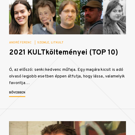
ANDRÉ FERENC
|
SZEMLE
LITKULT
2021 KULTkölteményei (TOP 10)
Ó, az előszó: senki kedvenc műfaja. Egy magára kicsit is adó
olvasó legjobb esetben éppen átfutja, hogy lássa, valamelyik
favoritja…
BŐVEBBEN