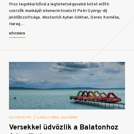
Friss tagokkal bővül a legtehetségesebb kötet előtti
szerzők munkáját elismerni hivatott Petri György-díj
jelölőbizottsága. Mostantól Ayhan Gökhan, Deres Kornélia,
Harag…
BŐVEBBEN
KULTER.HU HÍR
|
LITKULT HÍREK
KULTHÍREK
Versekkel üdvözlik a Balatonhoz