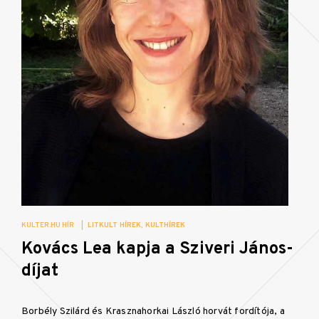
KULTER.HU HÍR
|
LITKULT HÍREK
KULTHÍREK
Kovács Lea kapja a Sziveri János-
díjat
Borbély Szilárd és Krasznahorkai László horvát fordítója, a