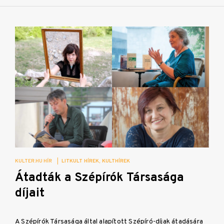
KULTER.HU HÍR
|
LITKULT HÍREK
KULTHÍREK
Átadták a Szépírók Társasága
díjait
A Szépírók Társasága által alapított Szépíró-díjak átadására