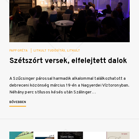
PAPP GRÉTA
|
LITKULT TUDÓSÍTÁS
LITKULT
Szétszórt versek, elfelejtett dalok
A Szűcsinger párossal harmadik alkalommal találkozhatott a
debreceni közönség március 19-én a Nagyerdei Víztoronyban.
Néhány perc stílusos késés után Szálinger…
BŐVEBBEN