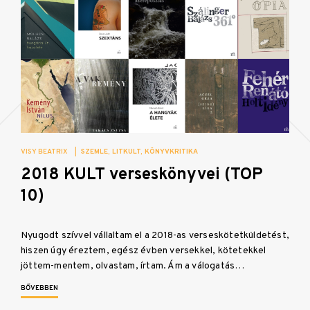
VISY BEATRIX
|
SZEMLE
LITKULT
KÖNYVKRITIKA
2018 KULT verseskönyvei (TOP
10)
Nyugodt szívvel vállaltam el a 2018-as verseskötetküldetést,
hiszen úgy éreztem, egész évben versekkel, kötetekkel
jöttem-mentem, olvastam, írtam. Ám a válogatás…
BŐVEBBEN