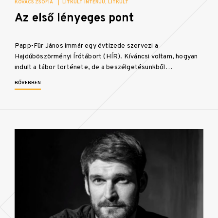
KOVÁCS ZSÓFIA
|
LITKULT INTERJÚ
LITKULT
Az első lényeges pont
Papp-Für János immár egy évtizede szervezi a
Hajdúböszörményi Írótábort (HÍR). Kíváncsi voltam, hogyan
indult a tábor története, de a beszélgetésünkből…
BŐVEBBEN