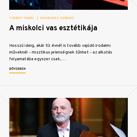
TURÁNYI TAMÁS
|
VIZUÁLKULT
SZÍNHÁZ
A miskolci vas esztétikája
Hosszú ideig, akár tíz évnél is tovább vajúdó irodalmi
műveknél ‒ misztikus jelenségnek tűnhet ‒ az alkotás
folyamatába egyszer csak,…
BŐVEBBEN