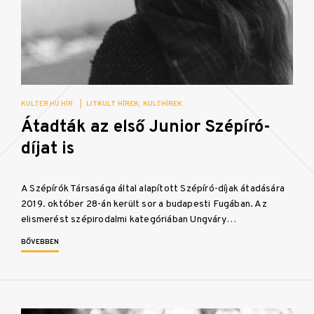
KULTER.HU HÍR
|
LITKULT HÍREK
KULTHÍREK
Átadták az első Junior Szépíró-
díjat is
A Szépírók Társasága által alapított Szépíró-díjak átadására
2019. október 28-án került sor a budapesti Fugában. Az
elismerést szépirodalmi kategóriában Ungváry…
BŐVEBBEN