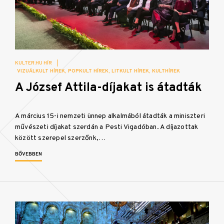
KULTER.HU HÍR
|
VIZUÁLKULT HÍREK
POPKULT HÍREK
LITKULT HÍREK
KULTHÍREK
A József Attila-díjakat is átadták
A március 15-i nemzeti ünnep alkalmából átadták a miniszteri
művészeti díjakat szerdán a Pesti Vigadóban. A díjazottak
között szerepel szerzőnk,…
BŐVEBBEN