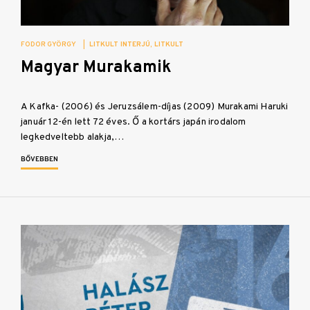
FODOR GYÖRGY
|
LITKULT INTERJÚ
LITKULT
Magyar Murakamik
A Kafka- (2006) és Jeruzsálem-díjas (2009) Murakami Haruki
január 12-én lett 72 éves. Ő a kortárs japán irodalom
legkedveltebb alakja,…
BŐVEBBEN