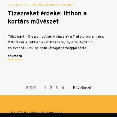
KULTER.HU HÍR
|
VIZUÁLKULT HÍREK
KULTHÍREK
Tízezreket érdekel itthon a
kortárs művészet
Több mint 40 ezren voltak kíváncsiak a Trafó programjaira,
2.800-nál is többen a kiállításokra, így a 2016/2017-
es évadot 90%-on felüli látogatottsággal zárta…
BŐVEBBEN
Page
Előző
1
2
3
4
Következő
navigation
© KULTer.hu – Minden jog fenntartva