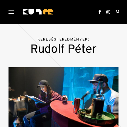
Skip
to
ope
content
sea
KULTer.hu
for
KERESÉSI EREDMÉNYEK:
Rudolf Péter