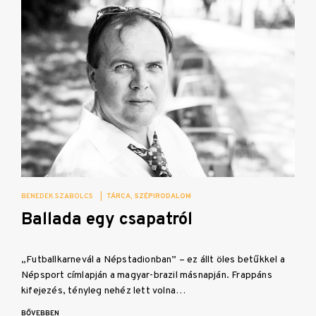
BENEDEK SZABOLCS
|
TÁRCA
SZÉPIRODALOM
Ballada egy csapatról
„Futballkarnevál a Népstadionban” – ez állt öles betűkkel a
Népsport címlapján a magyar-brazil másnapján. Frappáns
kifejezés, tényleg nehéz lett volna…
BŐVEBBEN