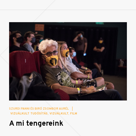
SZURDI PANNI ÉS BIRÓ ZSOMBOR AURÉL
|
VIZUÁLKULT TUDÓSÍTÁS
VIZUÁLKULT
FILM
A mi tengereink