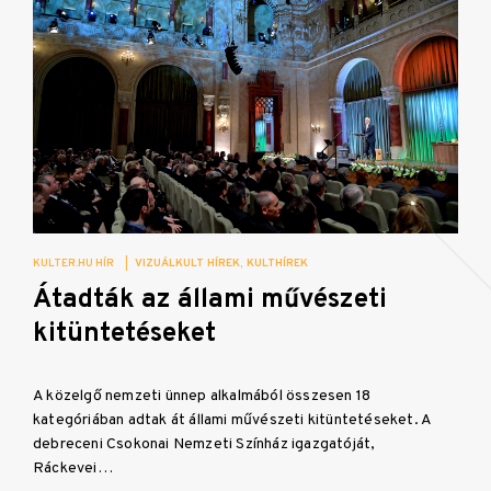
KULTER.HU HÍR
|
VIZUÁLKULT HÍREK
KULTHÍREK
Átadták az állami művészeti
kitüntetéseket
A közelgő nemzeti ünnep alkalmából összesen 18
kategóriában adtak át állami művészeti kitüntetéseket. A
debreceni Csokonai Nemzeti Színház igazgatóját,
Ráckevei…