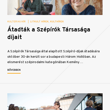
KULTER.HU HÍR
|
LITKULT HÍREK
KULTHÍREK
Átadták a Szépírók Társasága
díjait
A Szépírók Társasága által alapított Szépíró-díjak átadására
október 30-án került sor a budapesti Három Hollóban. Az
elismerést szépirodalmi kategóriában Kemény…
BŐVEBBEN