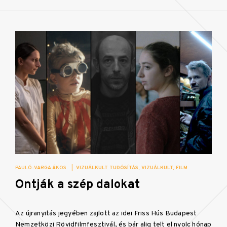
PAULÓ-VARGA ÁKOS
|
VIZUÁLKULT TUDÓSÍTÁS
VIZUÁLKULT
FILM
Ontják a szép dalokat
Az újranyitás jegyében zajlott az idei Friss Hús Budapest
Nemzetközi Rövidfilmfesztivál, és bár alig telt el nyolc hónap