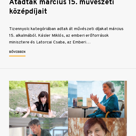
Átadták március 15. művészeti
középdíjait
Tizennyolc kategóriában adtak át művészeti díjakat március
15. alkalmából. Kásler Miklós, az emberi erőforrások
minisztere és Latorcai Csaba, az Emberi…
BŐVEBBEN