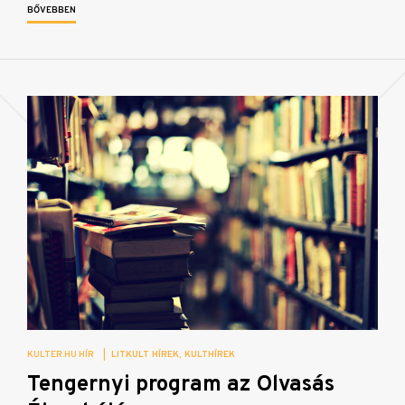
BŐVEBBEN
KULTER.HU HÍR
|
LITKULT HÍREK
KULTHÍREK
Tengernyi program az Olvasás