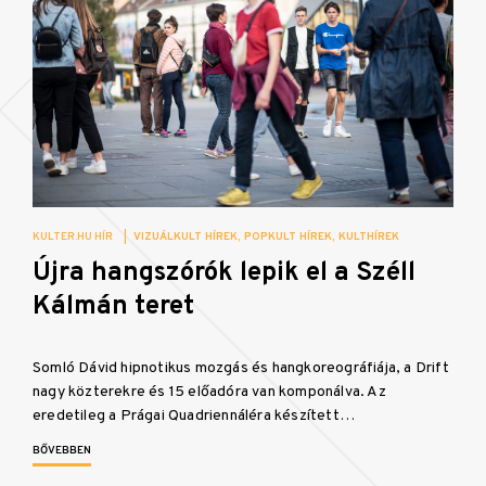
KULTER.HU HÍR
|
VIZUÁLKULT HÍREK
POPKULT HÍREK
KULTHÍREK
Újra hangszórók lepik el a Széll
Kálmán teret
Somló Dávid hipnotikus mozgás és hangkoreográfiája, a Drift
nagy közterekre és 15 előadóra van komponálva. Az
eredetileg a Prágai Quadriennáléra készített…
BŐVEBBEN