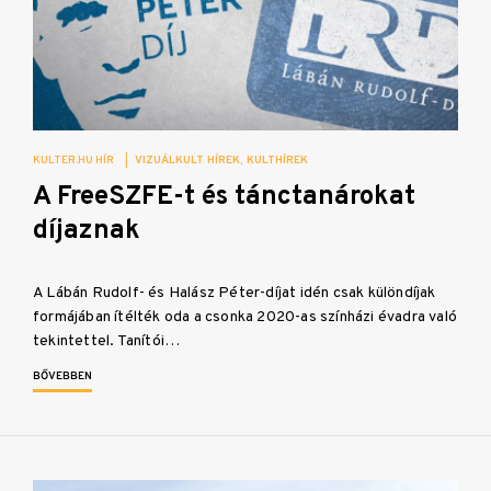
KULTER.HU HÍR
|
VIZUÁLKULT HÍREK
KULTHÍREK
A FreeSZFE-t és tánctanárokat
díjaznak
A Lábán Rudolf- és Halász Péter-díjat idén csak különdíjak
formájában ítélték oda a csonka 2020-as színházi évadra való
tekintettel. Tanítói…
BŐVEBBEN