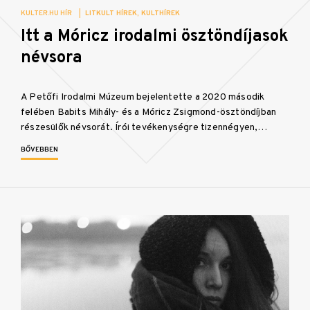
KULTER.HU HÍR
|
LITKULT HÍREK
KULTHÍREK
Itt a Móricz irodalmi ösztöndíjasok
névsora
A Petőfi Irodalmi Múzeum bejelentette a 2020 második
felében Babits Mihály- és a Móricz Zsigmond-ösztöndíjban
részesülők névsorát. Írói tevékenységre tizennégyen,…
BŐVEBBEN