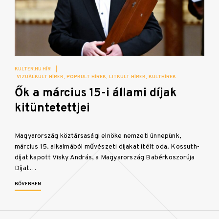
KULTER.HU HÍR
|
VIZUÁLKULT HÍREK
POPKULT HÍREK
LITKULT HÍREK
KULTHÍREK
Ők a március 15-i állami díjak
kitüntetettjei
Magyarország köztársasági elnöke nemzeti ünnepünk,
március 15. alkalmából művészeti díjakat ítélt oda. Kossuth-
díjat kapott Visky András, a Magyarország Babérkoszorúja
Díjat…
BŐVEBBEN