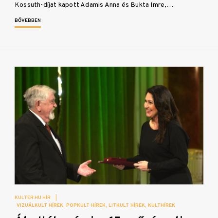
Kossuth-díjat kapott Adamis Anna és Bukta Imre,…
BŐVEBBEN
KULTER.HU HÍR
|
VIZUÁLKULT HÍREK
POPKULT HÍREK
LITKULT HÍREK
KULTHÍREK