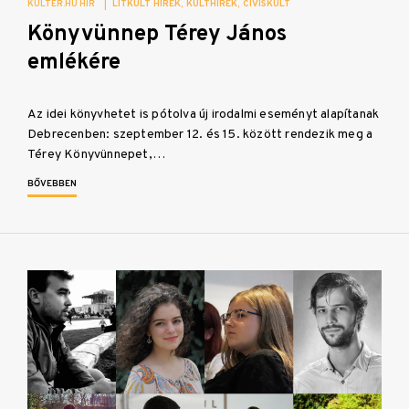
KULTER.HU HÍR
|
LITKULT HÍREK
KULTHÍREK
CÍVISKULT
Könyvünnep Térey János
emlékére
Az idei könyvhetet is pótolva új irodalmi eseményt alapítanak
Debrecenben: szeptember 12. és 15. között rendezik meg a
Térey Könyvünnepet,…
BŐVEBBEN