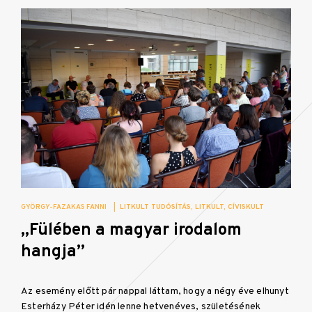
GYÖRGY-FAZAKAS FANNI
|
LITKULT TUDÓSÍTÁS
LITKULT
CÍVISKULT
„Fülében a magyar irodalom
hangja”
Az esemény előtt pár nappal láttam, hogy a négy éve elhunyt
Esterházy Péter idén lenne hetvenéves, születésének