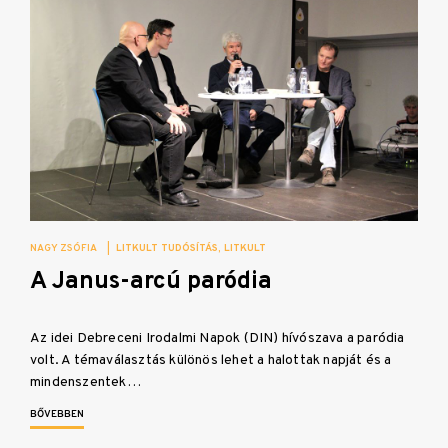
NAGY ZSÓFIA
|
LITKULT TUDÓSÍTÁS
LITKULT
A Janus-arcú paródia
Az idei Debreceni Irodalmi Napok (DIN) hívószava a paródia
volt. A témaválasztás különös lehet a halottak napját és a
mindenszentek…
BŐVEBBEN