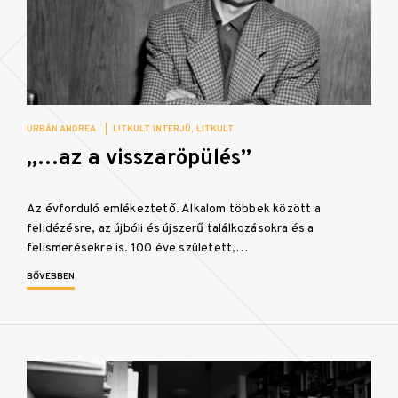
URBÁN ANDREA
|
LITKULT INTERJÚ
LITKULT
„…az a visszaröpülés”
Az évforduló emlékeztető. Alkalom többek között a
felidézésre, az újbóli és újszerű találkozásokra és a
felismerésekre is. 100 éve született,…
BŐVEBBEN