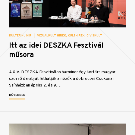
KULTER.HU HÍR
|
VIZUÁLKULT HÍREK
KULTHÍREK
CÍVISKULT
Itt az idei DESZKA Fesztivál
műsora
A XIV. DESZKA Fesztiválon harmincnégy kortárs magyar
szerző darabját láthatják a nézők a debreceni Csokonai
Színházban április 2. és 9.…
BŐVEBBEN