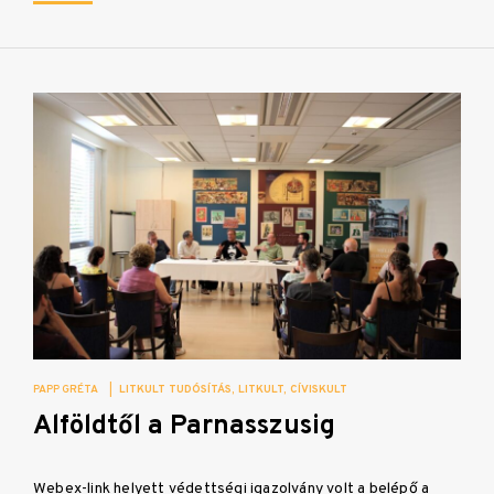
PAPP GRÉTA
|
LITKULT TUDÓSÍTÁS
LITKULT
CÍVISKULT
Alföldtől a Parnasszusig
Webex-link helyett védettségi igazolvány volt a belépő a