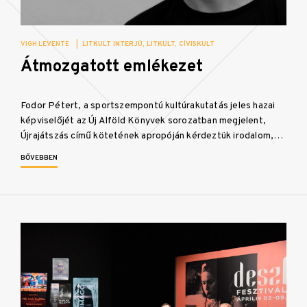
VIGH LEVENTE
|
LITKULT INTERJÚ
LITKULT
CÍVISKULT
Átmozgatott emlékezet
Fodor Pétert, a sportszempontú kultúrakutatás jeles hazai
képviselőjét az Új Alföld Könyvek sorozatban megjelent,
Újrajátszás című kötetének apropóján kérdeztük irodalom,…
BŐVEBBEN