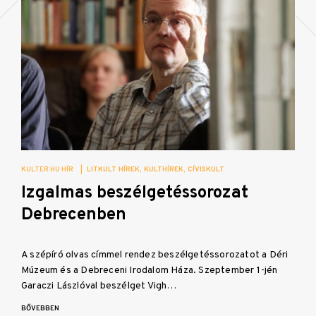
KULTER.HU HÍR
|
LITKULT HÍREK
KULTHÍREK
CÍVISKULT
Izgalmas beszélgetéssorozat
Debrecenben
A szépíró olvas címmel rendez beszélgetéssorozatot a Déri
Múzeum és a Debreceni Irodalom Háza. Szeptember 1-jén
Garaczi Lászlóval beszélget Vigh…
BŐVEBBEN