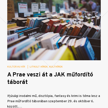
KULTER.HU HÍR
|
LITKULT HÍREK
KULTHÍREK
A Prae veszi át a JAK műfordító
táborát
Ifjúsági irodalmi mű, disztópia, fantasy és krimi is téma lesz a
Prae műfordító táborában szeptember 29. és október 6.
között.…