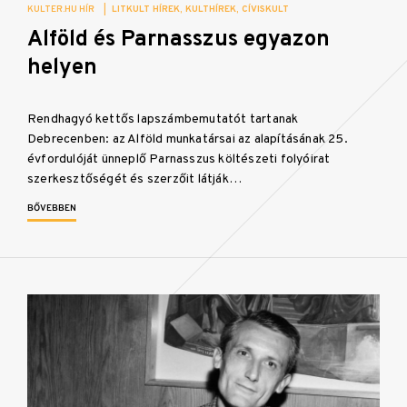
KULTER.HU HÍR
|
LITKULT HÍREK
KULTHÍREK
CÍVISKULT
Alföld és Parnasszus egyazon
helyen
Rendhagyó kettős lapszámbemutatót tartanak
Debrecenben: az Alföld munkatársai az alapításának 25.
évfordulóját ünneplő Parnasszus költészeti folyóirat
szerkesztőségét és szerzőit látják…
BŐVEBBEN