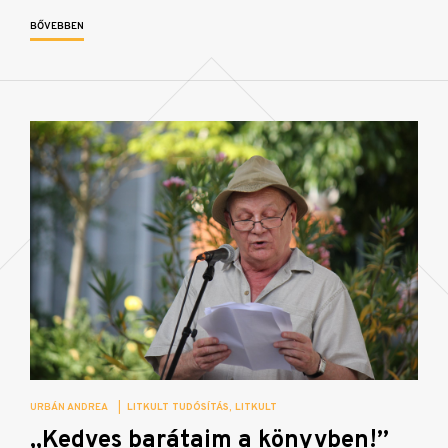
BŐVEBBEN
URBÁN ANDREA
|
LITKULT TUDÓSÍTÁS
LITKULT
„Kedves barátaim a könyvben!”