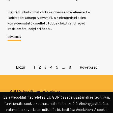
Idén 90. alkalommal várta az olvasás szerelmeseit a
Debreceni Ünnepi Könyvhét. Az elengedhetetlen
könyvbemutatók mellett többek közt rendhagyó
irodalomóra, helytörténeti…
BŐVEBBEN
Page
Előző
1
2
3
4
5
…
8
Következő
navigation
© KULTer.hu – Minden jog fenntartva
Ez a weboldal megfelel az EU GDPR szabályzatának és technikai,
Impresszum
Szerzőink
Támogatók & Partnerek
funkcionális cookie-kat használ a felhasználói élmény javítására,
valamint a zavartalan működés biztosítása érdekében. A cookie
Adatvédelmi tájékoztató