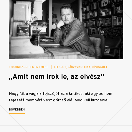
LOSONCZ-KELEMEN EMESE
|
LITKULT
KÖNYVKRITIKA
CÍVISKULT
„Amit nem írok le, az elvész”
Nagy fába vágja a fejszéjét az a kritikus, aki egy be nem
fejezett memoárt vesz górcső alá. Meg kell küzdenie…
BŐVEBBEN