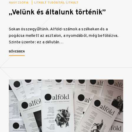
NAGY ZSÓFIA
|
LITKULT TUDÓSÍTÁS
LITKULT
„Velünk és általunk történik”
Sokan összegyűltünk. Alföld-számok a székeken és a
pogácsa mellett az asztalon, a nyomdából, még befóliázva.
Szinte üzente: ez a délután…
BŐVEBBEN