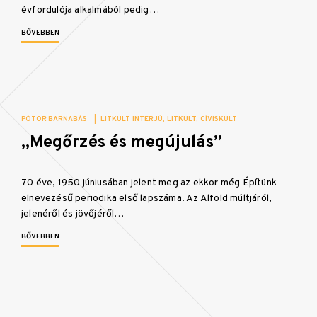
évfordulója alkalmából pedig…
BŐVEBBEN
PÓTOR BARNABÁS
|
LITKULT INTERJÚ
LITKULT
CÍVISKULT
„Megőrzés és megújulás”
70 éve, 1950 júniusában jelent meg az ekkor még Építünk
elnevezésű periodika első lapszáma. Az Alföld múltjáról,
jelenéről és jövőjéről…
BŐVEBBEN