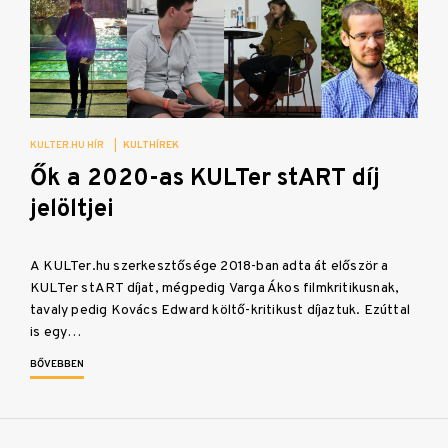
KULTER.HU HÍR
|
KULTHÍREK
Ők a 2020-as KULTer stART díj
jelöltjei
A KULTer.hu szerkesztősége 2018-ban adta át először a
KULTer stART díjat, mégpedig Varga Ákos filmkritikusnak,
tavaly pedig Kovács Edward költő-kritikust díjaztuk. Ezúttal
is egy…
BŐVEBBEN