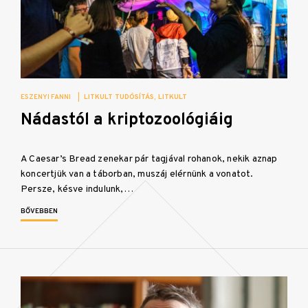
ESZENYI FANNI
|
LITKULT TUDÓSÍTÁS
LITKULT
Nádastól a kriptozoológiáig
A Caesar’s Bread zenekar pár tagjával rohanok, nekik aznap
koncertjük van a táborban, muszáj elérnünk a vonatot.
Persze, késve indulunk,…
BŐVEBBEN