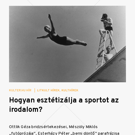
KULTER.HU HÍR
|
LITKULT HÍREK
KULTHÍREK
Hogyan esztétizálja a sportot az
irodalom?
Ottlik Géza bridzsértekezései, Mészöly Miklós
„futóprózája”, Esterházy Péter „berni döntő” parafrázisa