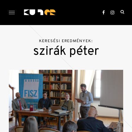
Skip
to
ope
content
sea
KULTer.hu
for
KERESÉSI EREDMÉNYEK:
szirák péter