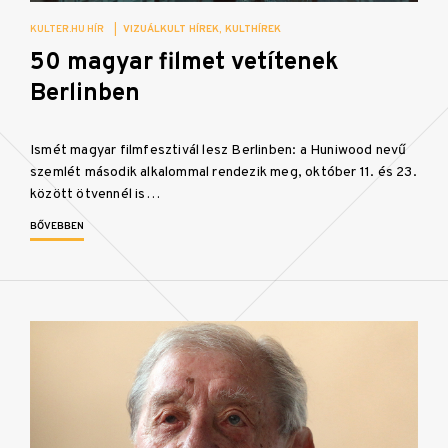
KULTER.HU HÍR
|
VIZUÁLKULT HÍREK
KULTHÍREK
50 magyar filmet vetítenek
Berlinben
Ismét magyar filmfesztivál lesz Berlinben: a Huniwood nevű
szemlét második alkalommal rendezik meg, október 11. és 23.
között ötvennél is…
BŐVEBBEN