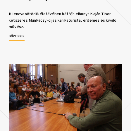
Kilencvenötödik életévében hétfőn elhunyt Kaján Tibor
kétszeres Munkácsy-díjas karikaturista, érdemes és kiváló
művész.
BŐVEBBEN