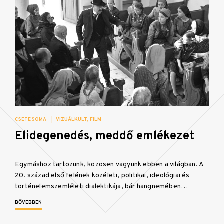
CSETE SOMA
|
VIZUÁLKULT
FILM
Elidegenedés, meddő emlékezet
Egymáshoz tartozunk, közösen vagyunk ebben a világban. A
20. század első felének közéleti, politikai, ideológiai és
történelemszemléleti dialektikája, bár hangnemében…
BŐVEBBEN