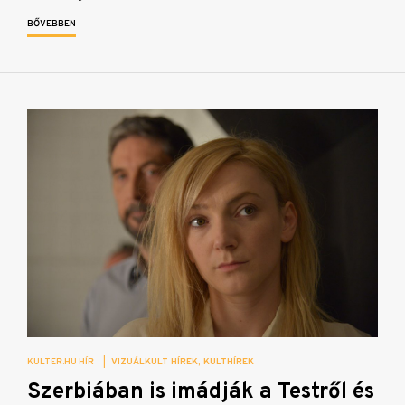
BŐVEBBEN
KULTER.HU HÍR
|
VIZUÁLKULT HÍREK
KULTHÍREK
Szerbiában is imádják a Testről és