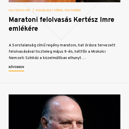
KULTER.HU HÍR
|
VIZUÁLKULT HÍREK
KULTHÍREK
Maratoni felolvasás Kertész Imre
emlékére
A Sorstalanság című regény maratoni, hat órásra tervezett
felolvasásával tiszteleg május 9-én, hétfőn a Miskolci
Nemzeti Színház a közelmúltban elhunyt…
BŐVEBBEN