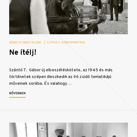
NÉMETH VÁNYI KLÁRI
|
LITKULT
KÖNYVKRITIKA
Ne ítélj!
Szántó T. Gábor új elbeszéléskötete, az 1945 és más
történetek szépen illeszkedik az író zsidó tematikájú
műveinek sorába. És valahogy…
BŐVEBBEN