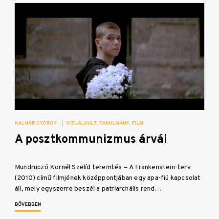
KALMÁR GYÖRGY
|
VIZUÁLKULT
TANULMÁNY
FILM
A posztkommunizmus árvái
Mundruczó Kornél Szelíd teremtés – A Frankenstein-terv
(2010) című filmjének középpontjában egy apa-fiú kapcsolat
áll, mely egyszerre beszél a patriarchális rend…
BŐVEBBEN