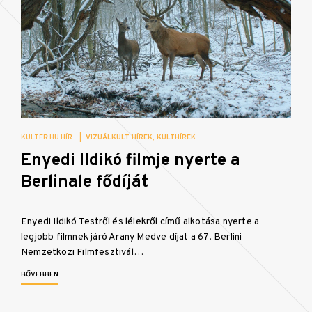
KULTER.HU HÍR
|
VIZUÁLKULT HÍREK
KULTHÍREK
Enyedi Ildikó filmje nyerte a
Berlinale fődíját
Enyedi Ildikó Testről és lélekről című alkotása nyerte a
legjobb filmnek járó Arany Medve díjat a 67. Berlini
Nemzetközi Filmfesztivál…
BŐVEBBEN