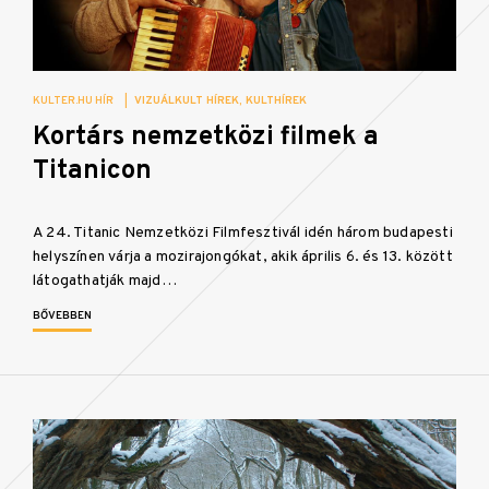
KULTER.HU HÍR
|
VIZUÁLKULT HÍREK
KULTHÍREK
Kortárs nemzetközi filmek a
Titanicon
A 24. Titanic Nemzetközi Filmfesztivál idén három budapesti
helyszínen várja a mozirajongókat, akik április 6. és 13. között
látogathatják majd…
BŐVEBBEN