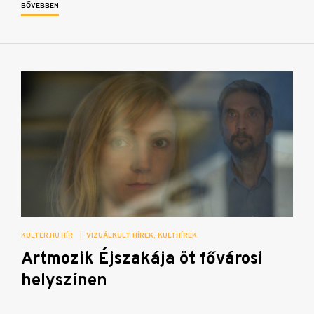
BŐVEBBEN
KULTER.HU HÍR
|
VIZUÁLKULT HÍREK
KULTHÍREK
Artmozik Éjszakája öt fővárosi
helyszínen