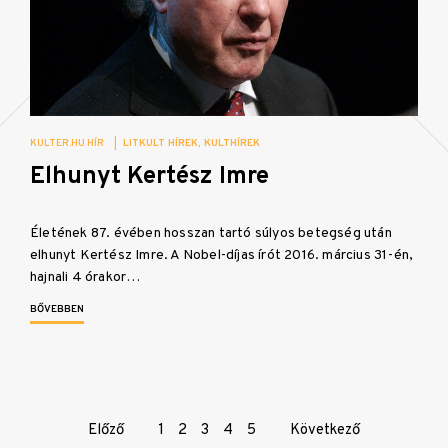
KULTER.HU HÍR
|
LITKULT HÍREK
KULTHÍREK
Elhunyt Kertész Imre
Életének 87. évében hosszan tartó súlyos betegség után
elhunyt Kertész Imre. A Nobel-díjas írót 2016. március 31-én,
hajnali 4 órakor…
BŐVEBBEN
Page
Előző
1
2
3
4
5
Következő