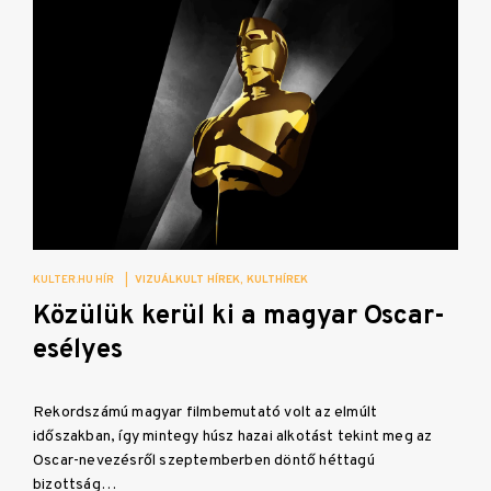
KULTER.HU HÍR
|
VIZUÁLKULT HÍREK
KULTHÍREK
Közülük kerül ki a magyar Oscar-
esélyes
Rekordszámú magyar filmbemutató volt az elmúlt
időszakban, így mintegy húsz hazai alkotást tekint meg az
Oscar-nevezésről szeptemberben döntő héttagú
bizottság…