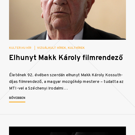
KULTER.HU HÍR
|
VIZUÁLKULT HÍREK
KULTHÍREK
Elhunyt Makk Károly filmrendező
Életének 92. évében szerdán elhunyt Makk Károly Kossuth-
díjas filmrendező, a magyar mozgókép mestere – tudatta az
MTI-vel a Széchenyi Irodalmi…
BŐVEBBEN