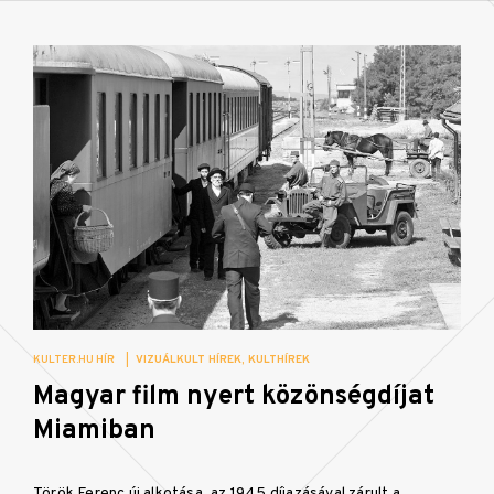
KULTER.HU HÍR
|
VIZUÁLKULT HÍREK
KULTHÍREK
Magyar film nyert közönségdíjat
Miamiban
Török Ferenc új alkotása, az 1945 díjazásával zárult a