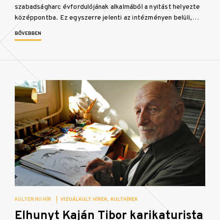
szabadságharc évfordulójának alkalmából a nyitást helyezte
középpontba. Ez egyszerre jelenti az intézményen belüli,…
BŐVEBBEN
KULTER.HU HÍR
|
VIZUÁLKULT HÍREK
KULTHÍREK
Elhunyt Kaján Tibor karikaturista