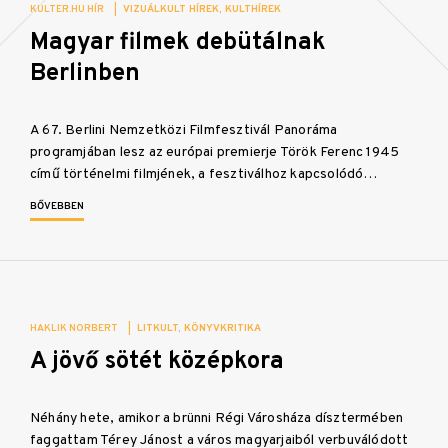
KULTER.HU HÍR
|
VIZUÁLKULT HÍREK
KULTHÍREK
Magyar filmek debütálnak
Berlinben
A 67. Berlini Nemzetközi Filmfesztivál Panoráma
programjában lesz az európai premierje Török Ferenc 1945
című történelmi filmjének, a fesztiválhoz kapcsolódó…
BŐVEBBEN
HAKLIK NORBERT
|
LITKULT
KÖNYVKRITIKA
A jövő sötét középkora
Néhány hete, amikor a brünni Régi Városháza dísztermében
faggattam Térey Jánost a város magyarjaiból verbuválódott