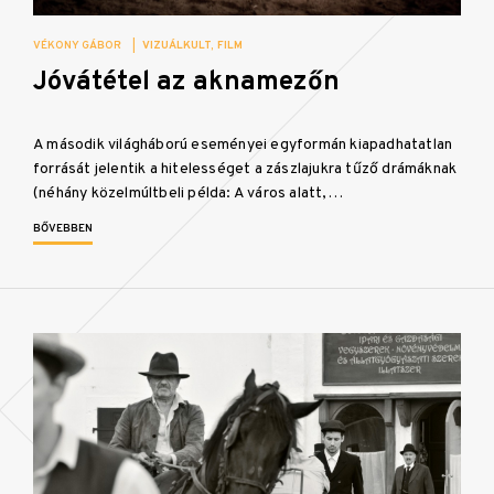
VÉKONY GÁBOR
|
VIZUÁLKULT
FILM
Jóvátétel az aknamezőn
A második világháború eseményei egyformán kiapadhatatlan
forrását jelentik a hitelességet a zászlajukra tűző drámáknak
(néhány közelmúltbeli példa: A város alatt,…
BŐVEBBEN