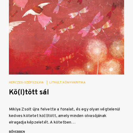
HERCZEG-SZÉP SZILVIA
|
LITKULT
KÖNYVKRITIKA
Kö(l)tött sál
Miklya Zsolt újra felvette a fonalat, és egy olyan végtelenül
kedves kötetet kö(l)tött, amely minden olvasójának
elragadja képzeletét. A kötetben…
BŐVEBBEN