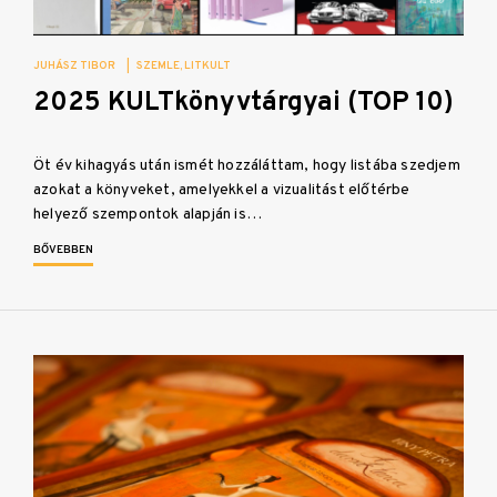
JUHÁSZ TIBOR
|
SZEMLE
LITKULT
2025 KULTkönyvtárgyai (TOP 10)
Öt év kihagyás után ismét hozzáláttam, hogy listába szedjem
azokat a könyveket, amelyekkel a vizualitást előtérbe
helyező szempontok alapján is…
BŐVEBBEN