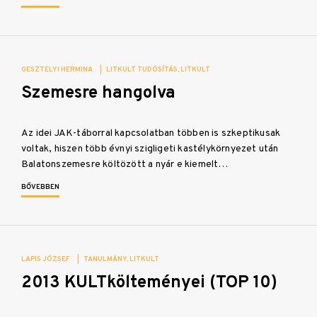
GESZTELYI HERMINA
|
LITKULT TUDÓSÍTÁS
LITKULT
Szemesre hangolva
Az idei JAK-táborral kapcsolatban többen is szkeptikusak
voltak, hiszen több évnyi szigligeti kastélykörnyezet után
Balatonszemesre költözött a nyár e kiemelt…
BŐVEBBEN
LAPIS JÓZSEF
|
TANULMÁNY
LITKULT
2013 KULTkölteményei (TOP 10)