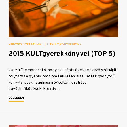
HERCZEG-SZÉP SZILVIA
|
LITKULT
KÖNYVKRITIKA
2015 KULTgyerekkönyvei (TOP 5)
2015-ről elmondható, hogy az utóbbi évek kedvező szériáját
folytatva a gyerekirodalom területén is születtek gyönyörű
könyvtárgyak, izgalmas író/költő-illusztrátor
együttműködések, kreatív…
BŐVEBBEN