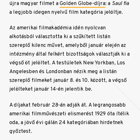
újra magyar filmet a
Golden Globe-díjra
: a
Saul fia
a legjobb idegen nyelvű film kategória jelöltje.
Az amerikai filmakadémia idén nyolcvan
alkotásból választotta ki a szűkített listán
szereplő kilenc művet, amelyből január elején az
intézmény által felkért bizottságok választják ki a
végső öt jelöltet. A testületek New Yorkban, Los
Angelesben és Londonban nézik meg a listán
szereplő filmeket január 8. és 10. között, a végső
jelölteket január 14-én jelentik be.
A díjakat február 28-án adják át. A legrangosabb
amerikai filmművészeti elismerést 1929 óta ítélik
oda, a jövő évi gálán 24 kategóriában hirdetnek
győztest.