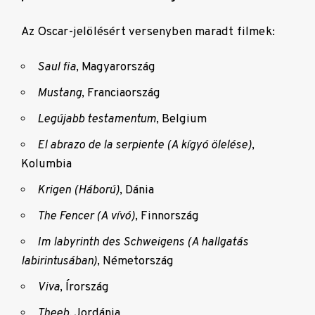
Az Oscar-jelölésért versenyben maradt filmek:
Saul fia
, Magyarország
Mustang
, Franciaország
Legújabb testamentum
, Belgium
El abrazo de la serpiente (A kígyó ölelése)
,
Kolumbia
Krigen (Háború)
, Dánia
The Fencer (A vívó)
, Finnország
Im labyrinth des Schweigens (A hallgatás
labirintusában)
, Németország
Viva
, Írország
Theeb
, Jordánia