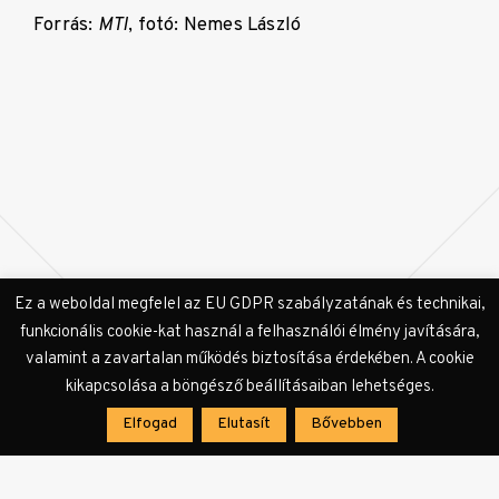
Forrás:
MTI
, fotó: Nemes László
Ez a weboldal megfelel az EU GDPR szabályzatának és technikai,
Címkék:
legjobb idegen nyelvű film
Oscar
Oscar-díj
Saul fia
funkcionális cookie-kat használ a felhasználói élmény javítására,
valamint a zavartalan működés biztosítása érdekében. A cookie
kikapcsolása a böngésző beállításaiban lehetséges.
Elfogad
Elutasít
Bővebben