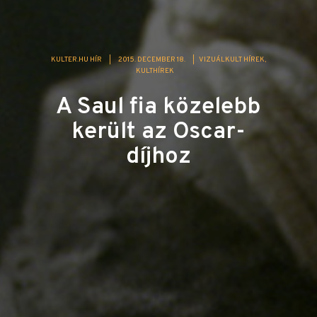
KULTER.HU HÍR
|
2015. DECEMBER 18.
|
VIZUÁLKULT HÍREK
KULTHÍREK
A Saul fia közelebb
került az Oscar-
díjhoz