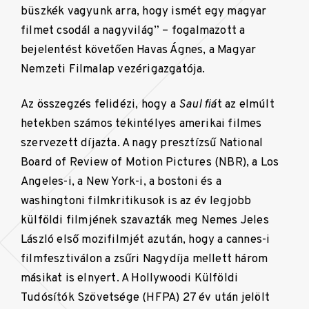
büszkék vagyunk arra, hogy ismét egy magyar
filmet csodál a nagyvilág” – fogalmazott a
bejelentést követően Havas Ágnes, a Magyar
Nemzeti Filmalap vezérigazgatója.
Az összegzés felidézi, hogy a
Saul fiá
t az elmúlt
hetekben számos tekintélyes amerikai filmes
szervezett díjazta. A nagy presztízsű National
Board of Review of Motion Pictures (NBR), a Los
Angeles-i, a New York-i, a bostoni és a
washingtoni filmkritikusok is az év legjobb
külföldi filmjének szavazták meg Nemes Jeles
László első mozifilmjét azután, hogy a cannes-i
filmfesztiválon a zsűri Nagydíja mellett három
másikat is elnyert. A Hollywoodi Külföldi
Tudósítók Szövetsége (HFPA) 27 év után jelölt