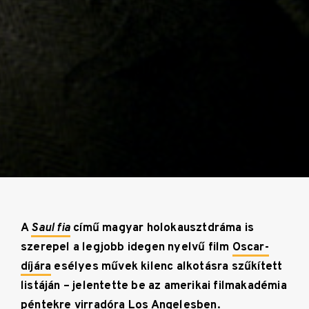
A
Saul fia
című magyar holokausztdráma is
szerepel a legjobb idegen nyelvű film
Oscar-
díjára
esélyes művek kilenc alkotásra szűkített
listáján – jelentette be az amerikai filmakadémia
péntekre virradóra Los Angelesben.