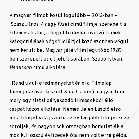
A magyar filmek közül legutóbb – 2013-ban –
Szász János
A nagy füzet
című filmje szerepelt a
kilences listán, a legjobb idegen nyelvű filmek
kategóriájának végső jelöltjei közé azonban végül
nem került be. Magyar játékfilm legutóbb 1989-
ben szerepelt az öt jelölt sorában, Szabó István
Hanussen
című alkotása.
„Rendkívüli eredményeket ér el a Filmalap
támogatásával készült
Saul fia
című magyar film,
mely egy fiatal pályakezdő filmesekből álló
csapat közös alkotása. Nemes Jeles László első
mozifilmjét világszerte az év legjobb filmjei közé
sorolják, és nagyon sok országban bemutatják a
mozik. Hosszú évtizedek óta nem volt erre példa,