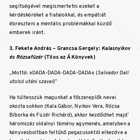
segítségével megismertetni ezeket a
kérdésköröket a fiatalokkal, és empátiát
ébreszteni a mentális problémákkal küzdő
emberek iránt.
3. Fekete András – Grancsa Gergely:
Kalasnyikov
és Rózsafüzér
(Tilos az Á Könyvek)
„Mottó: »DADA-DADA-DADA-DADA« (
Salvador Dalí
utolsó utáni szavai
)”
Ha túltesszük magunkat a főszereplők nevei
okozta sokkon (Kala Gábor, Nyikov Vera, Rózsa
Bíborka és Füzér Richárd), akkor kezdődhet majd’
háromszáz oldalnyi tömény agymenés, amelyben a
könyvesboltban feltűnő pegazusoktól elkezdve a