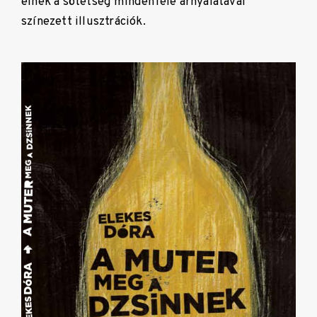
élnek a sötétség mindenféle árnyalatával
színezett illusztrációk.