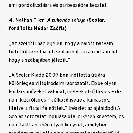
ami gondolkodásra és párbeszédre késztet.
4. Nathan Filer:
A zuhanás sokkja
(Scolar,
fordította Nádor Zsófia)
„Az azelőtti nap éjjelén, hogy a halott bátyám
betöltötte volna a tizenhármat, arra riadtam fel,
hogy a szobájában játszik.”
„A Scolar Kiadó 2009-ben indította útjára
különleges világirodalmi sorozatát. Ebbe olyan
kortárs műveket válogat, melyek elsődleges – de
nem kizárólagos – célközönsége a kamaszok,
illetve a fiatal felnőttek.” (részlet az ajánlóból) A
Scolar sorozatát indulása óta lelkesen követem, és
nem találtam még olyan könyvet, amelyben