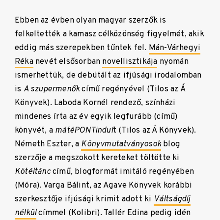
Ebben az évben olyan magyar szerzők is
felkeltették a kamasz célközönség figyelmét, akik
eddig más szerepekben tűntek fel.
Mán-Várhegyi
Réka
nevét elsősorban
novellisztikája
nyomán
ismerhettük, de debütált az ifjúsági irodalomban
is
A szupermenők
című regényével (Tilos az Á
Könyvek). Laboda Kornél rendező, színházi
mindenes írta az év egyik legfurább (című)
könyvét, a
mátéPONTindul
t (Tilos az Á Könyvek).
Németh Eszter, a
Könyvmutatványosok
blog
szerzője a megszokott kereteket töltötte ki
Kötéltánc
című, blogformát imitáló regényében
(Móra). Varga Bálint, az Agave Könyvek korábbi
szerkesztője ifjúsági krimit adott ki
Váltságdíj
nélkül
címmel (Kolibri). Tallér Edina pedig idén