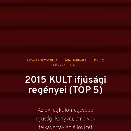
LOVAS ANETT CSILLA
|
2016. JANUÁR 7.
|
LITKULT
KÖNYVKRITIKA
2015 KULT ifjúsági
regényei (TOP 5)
Az év legkülönlegesebb
ifjúsági könyvei, amelyek
felkavarták az állóvizet