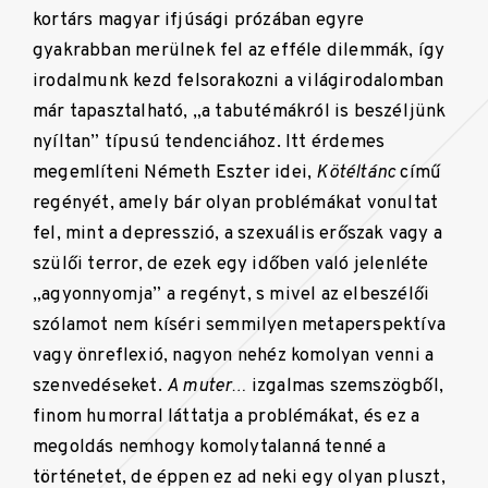
kortárs magyar ifjúsági prózában egyre
gyakrabban merülnek fel az efféle dilemmák, így
irodalmunk kezd felsorakozni a világirodalomban
már tapasztalható, „a tabutémákról is beszéljünk
nyíltan” típusú tendenciához. Itt érdemes
megemlíteni Németh Eszter idei,
Kötéltánc
című
regényét, amely bár olyan problémákat vonultat
fel, mint a depresszió, a szexuális erőszak vagy a
szülői terror, de ezek egy időben való jelenléte
„agyonnyomja” a regényt, s mivel az elbeszélői
szólamot nem kíséri semmilyen metaperspektíva
vagy önreflexió, nagyon nehéz komolyan venni a
szenvedéseket.
A muter…
izgalmas szemszögből,
finom humorral láttatja a problémákat, és ez a
megoldás nemhogy komolytalanná tenné a
történetet, de éppen ez ad neki egy olyan pluszt,