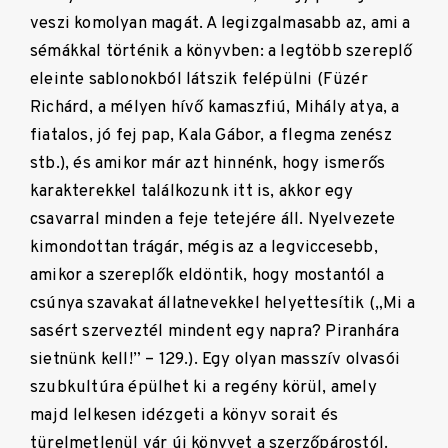
veszi komolyan magát. A legizgalmasabb az, ami a
sémákkal történik a könyvben: a legtöbb szereplő
eleinte sablonokból látszik felépülni (Füzér
Richárd, a mélyen hívő kamaszfiú, Mihály atya, a
fiatalos, jó fej pap, Kala Gábor, a flegma zenész
stb.), és amikor már azt hinnénk, hogy ismerős
karakterekkel találkozunk itt is, akkor egy
csavarral minden a feje tetejére áll. Nyelvezete
kimondottan trágár, mégis az a legviccesebb,
amikor a szereplők eldöntik, hogy mostantól a
csúnya szavakat állatnevekkel helyettesítik („Mi a
sasért szerveztél mindent egy napra? Piranhára
sietnünk kell!” – 129.). Egy olyan masszív olvasói
szubkultúra épülhet ki a regény körül, amely
majd lelkesen idézgeti a könyv sorait és
türelmetlenül vár új könyvet a szerzőpárostól.