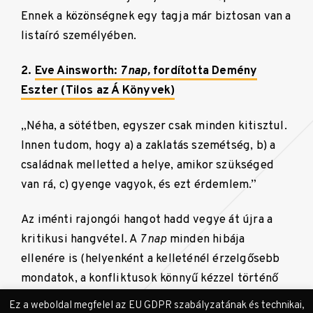
Ennek a közönségnek egy tagja már biztosan van a
listaíró személyében.
2.
Eve Ainsworth:
7 nap,
fordította Demény
Eszter (Tilos az Á Könyvek)
„Néha, a sötétben, egyszer csak minden kitisztul.
Innen tudom, hogy a) a zaklatás szemétség, b) a
családnak melletted a helye, amikor szükséged
van rá, c) gyenge vagyok, és ezt érdemlem.”
Az iménti rajongói hangot hadd vegye át újra a
kritikusi hangvétel. A
7 nap
minden hibája
ellenére is (helyenként a kelleténél érzelgősebb
mondatok, a konfliktusok könnyű kézzel történő
lezárása) az év egyik legfontosabb könyve. A
Ez a weboldal megfelel az EU GDPR szabályzatának és technikai,