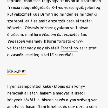
leprából csodásan felgyógyult hívőn át a korábban
francia idegenlégiós és K-1-es versenyző, jelenleg
kutyakozmetikus Dimitrijig minden és mindenki
szerepel, akit és amit a szerzők csak el tudtak
képzelni. Olvasás közben gyakran volt olyan
érzésem, mintha a
Félelem és reszketés Las
Vegasban
valamelyik korai forgatókönyv-
változatát vagy egy elvetélt
Tarantino
-szkriptet
olvasnék, esetleg a kettő keverékét.
Ilyen szempontból kakukktojás ez a könyv
nemcsak a listán, hanem a magyar ifjúsági
könyvek között is, hiszen kevés olyan szöveg van,
amelyhez hasonlítani lehetne, és egy percig sem