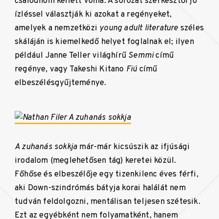
csalódnom kellett volna. A sorozat szerkesztői jó
ízléssel választják ki azokat a regényeket,
amelyek a nemzetközi
young adult literature
széles
skáláján is kiemelkedő helyet foglalnak el; ilyen
például Janne Teller világhírű
Semmi
című
regénye, vagy Takeshi Kitano
Fiú
című
elbeszélésgyűjteménye.
A zuhanás sokkja
már-már kicsúszik az ifjúsági
irodalom (meglehetősen tág) keretei közül.
Főhőse és elbeszélője egy tizenkilenc éves férfi,
aki Down-szindrómás bátyja korai halálát nem
tudván feldolgozni, mentálisan teljesen szétesik.
Ezt az egyébként nem folyamatként, hanem