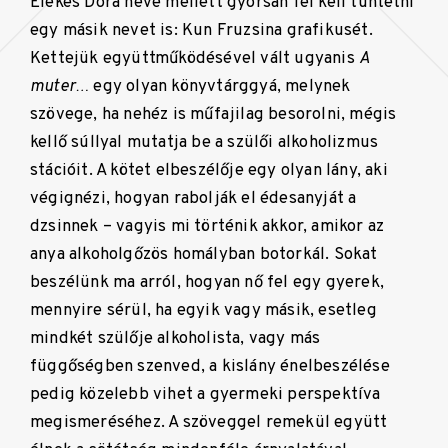
Elekes Dóra neve mellett gyorsan fel kell tüntetni
egy másik nevet is: Kun Fruzsina grafikusét.
Kettejük együttműködésével vált ugyanis
A
muter…
egy olyan könyvtárggyá, melynek
szövege, ha nehéz is műfajilag besorolni, mégis
kellő súllyal mutatja be a szülői alkoholizmus
stációit. A kötet elbeszélője egy olyan lány, aki
végignézi, hogyan rabolják el édesanyját a
dzsinnek – vagyis mi történik akkor, amikor az
anya alkoholgőzös homályban botorkál. Sokat
beszélünk ma arról, hogyan nő fel egy gyerek,
mennyire sérül, ha egyik vagy másik, esetleg
mindkét szülője alkoholista, vagy más
függőségben szenved, a kislány énelbeszélése
pedig közelebb vihet a gyermeki perspektíva
megismeréséhez. A szöveggel remekül együtt