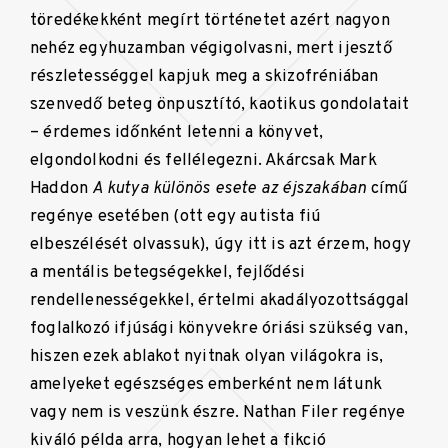
töredékekként megírt történetet azért nagyon
nehéz egyhuzamban végigolvasni, mert ijesztő
részletességgel kapjuk meg a skizofréniában
szenvedő beteg önpusztító, kaotikus gondolatait
– érdemes időnként letenni a könyvet,
elgondolkodni és fellélegezni. Akárcsak Mark
Haddon
A kutya különös esete az éjszakában
című
regénye esetében (ott egy autista fiú
elbeszélését olvassuk), úgy itt is azt érzem, hogy
a mentális betegségekkel, fejlődési
rendellenességekkel, értelmi akadályozottsággal
foglalkozó ifjúsági könyvekre óriási szükség van,
hiszen ezek ablakot nyitnak olyan világokra is,
amelyeket egészséges emberként nem látunk
vagy nem is veszünk észre. Nathan Filer regénye
kiváló példa arra, hogyan lehet a fikció