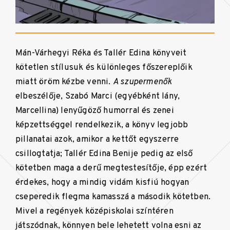
Mán-Várhegyi Réka és Tallér Edina könyveit
kötetlen stílusuk és különleges főszereplőik
miatt öröm kézbe venni.
A szupermenők
elbeszélője, Szabó Marci (egyébként lány,
Marcellina) lenyűgöző humorral és zenei
képzettséggel rendelkezik, a könyv legjobb
pillanatai azok, amikor a kettőt egyszerre
csillogtatja; Tallér Edina Benije pedig az első
kötetben maga a derű megtestesítője, épp ezért
érdekes, hogy a mindig vidám kisfiú hogyan
cseperedik flegma kamasszá a második kötetben.
Mivel a regények középiskolai színtéren
játszódnak, könnyen bele lehetett volna esni az