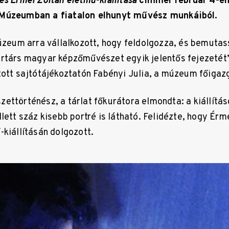
és Érmei Zoltán életmű-kiállítása
címmel február 4-én
 Múzeumban a fiatalon elhunyt művész munkáiból.
múzeum arra vállalkozott, hogy feldolgozza, és bemutas
rtárs magyar képzőművészet egyik jelentős fejezetét
tott sajtótájékoztatón Fabényi Julia, a múzeum főigaz
ettörténész, a tárlat főkurátora elmondta: a kiállítá
lett száz kisebb portré is látható. Felidézte, hogy Ér
-kiállításán dolgozott.