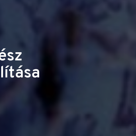
ész
lítása