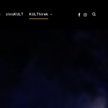
open
toggle
toggle
cívisKULT
KULThírek
child
child
menu
menu
search
form