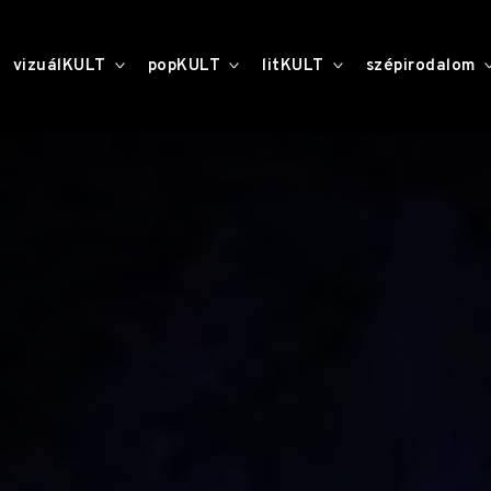
toggle
toggle
toggle
vizuálKULT
popKULT
litKULT
szépirodalom
child
child
child
menu
menu
menu