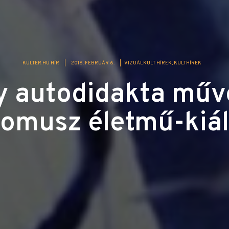
KULTER.HU HÍR
|
2016. FEBRUÁR 6.
|
VIZUÁLKULT HÍREK
KULTHÍREK
y autodidakta műv
omusz életmű-kiál