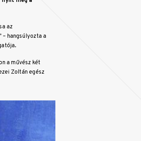
 nyílt meg a
sa az
” – hangsúlyozta a
gatója.
son a művész két
mezei Zoltán egész