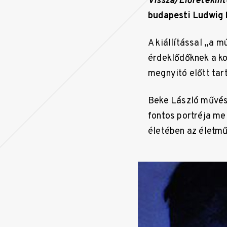
Vissza/Előretekint
budapesti Ludwig
A kiállítással „a 
érdeklődőknek a ko
megnyitó előtt tar
Beke László művész
fontos portréja mel
életében az életmű