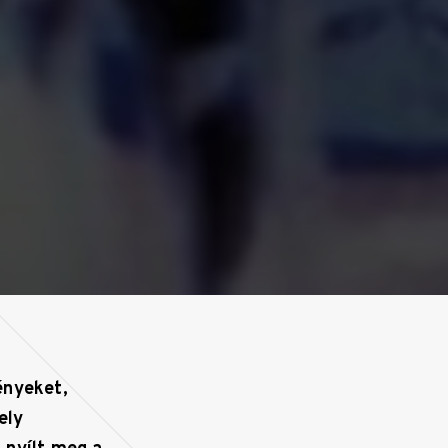
ényeket,
ely