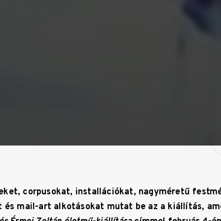
ket, corpusokat, installációkat, nagyméretű festm
 és mail-art alkotásokat mutat be az a kiállítás, am