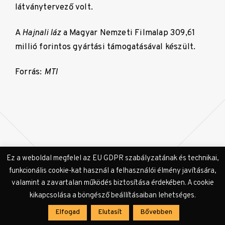
látványtervező volt.
A
Hajnali láz
a Magyar Nemzeti Filmalap 309,61
millió forintos gyártási támogatásával készült.
Forrás:
MTI
Címkék:
Cinequest
filmdíj
filmfesztivál
Gárdos Péter
Hajnali
Ez a weboldal megfelel az EU GDPR szabályzatának és technikai,
láz
funkcionális cookie-kat használ a felhasználói élmény javítására,
valamint a zavartalan működés biztosítása érdekében. A cookie
kikapcsolása a böngésző beállításaiban lehetséges.
Elfogad
Elutasít
Bővebben