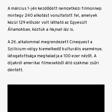
A március 1-jén kezdődött nemzetközi filmünnep
mintegy 240 alkotást vonultatott fel, amelyek
közül 129 először volt látható az Egyesült
Államokban, köztük a
Hajnali láz
is.
A 26. alkalommal megrendezett Cinequest a
Szilícium-völgy kiemelkedő kulturális eseménye,
látogatottsága meghaladja a 100 ezer nézőt. A
díjakról amerikai filmesekből álló szakmai zsűri
döntött.