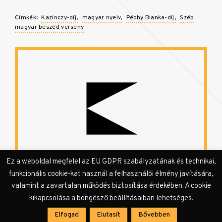
Címkék:
Kazinczy-díj
magyar nyelv
Péchy Blanka-díj
Szép
magyar beszéd verseny
KULTer.hu Hír
Ez a weboldal megfelel az EU GDPR szabályzatának és technikai,
funkcionális cookie-kat használ a felhasználói élmény javítására,
valamint a zavartalan működés biztosítása érdekében. A cookie
A KULTer.hu rendelkezésére bocsátott és a
szerkesztőség által továbbszerkesztett, vagy a
kikapcsolása a böngésző beállításaiban lehetséges.
szerkesztőség által összeállított sajtóanyagok
Elfogad
Elutasít
Bővebben
és a szerkesztőségi hírek megjelenési formája.