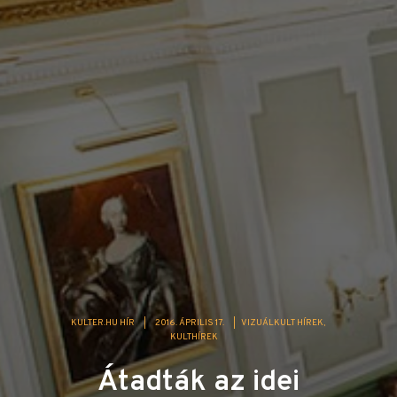
KULTER.HU HÍR
|
2016. ÁPRILIS 17.
|
VIZUÁLKULT HÍREK
KULTHÍREK
Átadták az idei