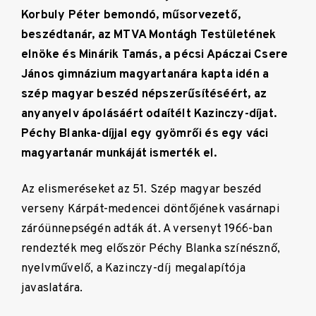
Korbuly Péter bemondó, műsorvezető,
beszédtanár, az MTVA Montágh Testületének
elnöke és Minárik Tamás, a pécsi Apáczai Csere
János gimnázium magyartanára kapta idén a
szép magyar beszéd népszerűsítéséért, az
anyanyelv ápolásáért odaítélt Kazinczy-díjat.
Péchy Blanka-díjjal egy gyömrői és egy váci
magyartanár munkáját ismerték el.
Az elismeréseket az 51. Szép magyar beszéd
verseny Kárpát-medencei döntőjének vasárnapi
záróünnepségén adták át. A versenyt 1966-ban
rendezték meg először Péchy Blanka színésznő,
nyelvművelő, a Kazinczy-díj megalapítója
javaslatára.