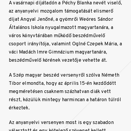
A vasárnapi díjátadón a Péchy Blanka nevét viselő,
az anyanyelvi mozgalom támogatását elismerő
díjat Angyal Jenőné, a gyömrői Weöres Sándor
Általános Iskola nyugalmazott magyartanára, a
város könyvtárában működő beszédművelő
csoport irányítója, valamint Oglné Czepek Mária, a
váci Madách Imre Gimnázium magyartanára,
beszédművelő körének vezetője vehette át.
A Szép magyar beszéd versenyről szólva Németh
Tibor elmondta, hogy az április 15-én kezdődött
megméretésen csaknem százhatvan diák vett
részt, közülük mintegy harmincan a határon túlról
érkeztek.
Az anyanyelvi versenyen most is egy szabadon
választott és egy kötelező szöveget kellett