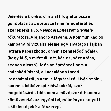
Jelentés a frontról
cím alatt foglalta össze
gondolatait az építészet mai feladatáról és
szerepéről a
15. Velencei Építészeti Biennálé
főkurátora, Alejandro Aravena. A kommunikációs
kampány fő vizuális eleme egy sivatagos tájban
létrára kapaszkodó, onnan szemlélődő nőalak
(hogy ki ő, s miért áll ott, kérlek, nézz utána,
kedves olvasó). Idén az építészet nem a
csúcshódításról, a kacsalábon forgó
irodaházakról, s nem is légvárakról kíván szólni,
hanem a hétköznapi kihívásokról, azok
megoldásáról. Idén nem a művészeké, hanem a
kőműveseké, az egyéni teljesítmények helyett
a közösségeké a főszerep.