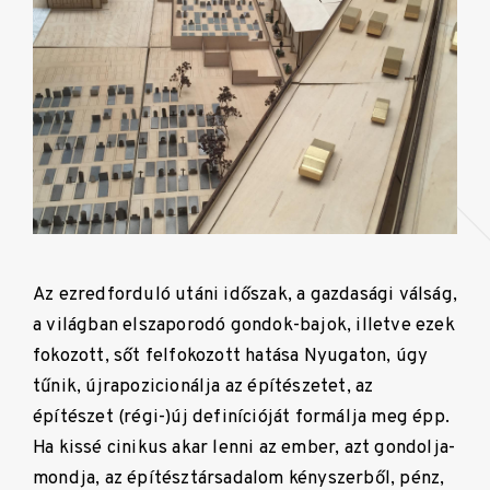
Az ezredforduló utáni időszak, a gazdasági válság,
a világban elszaporodó gondok-bajok, illetve ezek
fokozott, sőt felfokozott hatása Nyugaton, úgy
tűnik, újrapozicionálja az építészetet, az
építészet (régi-)új definícióját formálja meg épp.
Ha kissé cinikus akar lenni az ember, azt gondolja-
mondja, az építésztársadalom kényszerből, pénz,