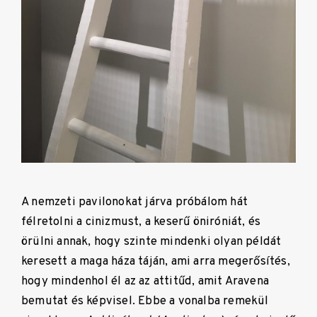
A nemzeti pavilonokat járva próbálom hát
félretolni a cinizmust, a keserű öniróniát, és
örülni annak, hogy szinte mindenki olyan példát
keresett a maga háza táján, ami arra megerősítés,
hogy mindenhol él az az attitűd, amit Aravena
bemutat és képvisel. Ebbe a vonalba remekül