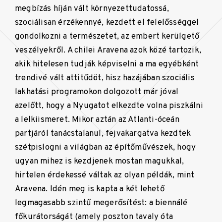
megbízás híján vált környezettudatossá,
szociálisan érzékennyé, kezdett el felelősséggel
gondolkozni a természetet, az embert kerülgető
veszélyekről. A chilei Aravena azok közé tartozik,
akik hitelesen tudják képviselni a ma egyébként
trendivé vált attitűdöt, hisz hazájában szociális
lakhatási programokon dolgozott már jóval
azelőtt, hogy a Nyugatot elkezdte volna piszkálni
a lelkiismeret. Mikor aztán az Atlanti-óceán
partjáról tanácstalanul, fejvakargatva kezdtek
szétpislogni a világban az építőművészek, hogy
ugyan mihez is kezdjenek mostan magukkal,
hirtelen érdekessé váltak az olyan példák, mint
Aravena. Idén meg is kapta a két lehető
legmagasabb szintű megerősítést: a biennálé
főkurátorságát (amely poszton tavaly óta