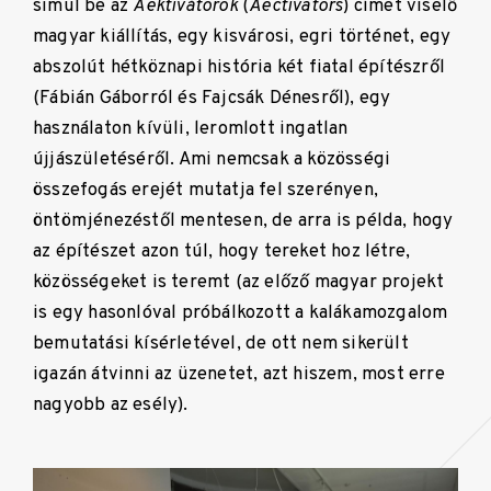
simul be az
Aektivátorok
(
Aectivators
) címet viselő
magyar kiállítás, egy kisvárosi, egri történet, egy
abszolút hétköznapi história két fiatal építészről
(Fábián Gáborról és Fajcsák Dénesről), egy
használaton kívüli, leromlott ingatlan
újjászületéséről. Ami nemcsak a közösségi
összefogás erejét mutatja fel szerényen,
öntömjénezéstől mentesen, de arra is példa, hogy
az építészet azon túl, hogy tereket hoz létre,
közösségeket is teremt (az előző magyar projekt
is egy hasonlóval próbálkozott a kalákamozgalom
bemutatási kísérletével, de ott nem sikerült
igazán átvinni az üzenetet, azt hiszem, most erre
nagyobb az esély).