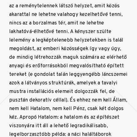
az a reménytelennek látszó helyzet, amit közös
akarattal ne lehetne valahogy kezelhetővé tenni,
nincs az a borzalmas tér, amit ne lehetne
lakhatóvá-élhetővé tenni. A kényszer szülte
lelemény a legképtelenebb helyzetekben is talál
megoldást, az emberi közösségek így vagy úgy,
de mindig létrehozzák maguk számára az elérhető
anyagi és erőforrásokból megvalósítható épített
tereket (e gondolat talán leggyengébb láncszemei
azok a látványos struktúrák, amelyek a tavalyi
mustra installációs elemeit dolgozzák fel, de
pusztán dekoratív céllal). És ehhez nem kell Állam,
nem kell Hatalom, nem kell Pénz, csak két dolgos
kéz. Apropó Hatalom: a hatalom és az építészet
viszonyára itt áll a lehető legradikálisabb,
legelborzasztóbb példa: a náci haláltáborok