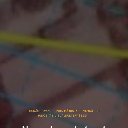
PUSKÁS ISTVÁN
|
2016. MÁJUS 31.
|
VIZUÁLKULT
TUDÓSÍTÁS
VIZUÁLKULT
ÉPÍTÉSZET