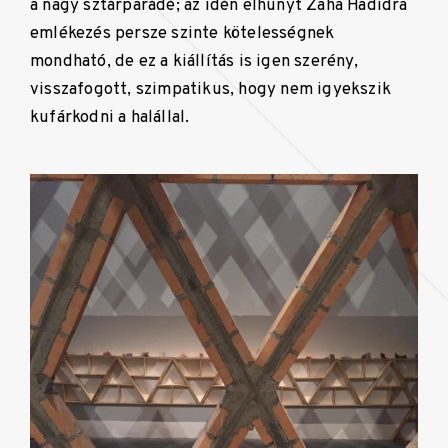
a nagy sztárparádé; az idén elhunyt Zaha Hadidra
emlékezés persze szinte kötelességnek
mondható, de ez a kiállítás is igen szerény,
visszafogott, szimpatikus, hogy nem igyekszik
kufárkodni a halállal.