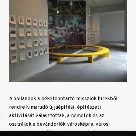
A hollandok a békefenntartó missziók hírekből
rendre kimaradó újjáépítési, építészeti
aktivitását választották, a németek és az
osztrákok a bevándorlók városképre, városi
terekre gyakorolt hatását, a migráció