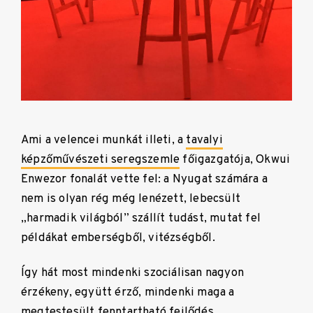
Ami a velencei munkát illeti, a
tavalyi
képzőművészeti seregszemle
főigazgatója, Okwui
Enwezor fonalát vette fel: a Nyugat számára a
nem is olyan rég még lenézett, lebecsült
„harmadik világból” szállít tudást, mutat fel
példákat emberségből, vitézségből.
Így hát most mindenki szociálisan nagyon
érzékeny, együtt érző, mindenki maga a
megtestesült fenntartható fejlődés,