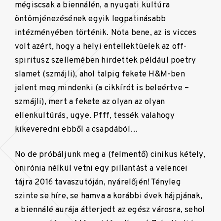
mégiscsak a biennálén, a nyugati kultúra
öntömjénezésének egyik legpatinásabb
intézményében történik. Nota bene, az is vicces
volt azért, hogy a helyi entellektüelek az off-
spiritusz szellemében hirdettek például poetry
slamet (szmájli), ahol talpig fekete H&M-ben
jelent meg mindenki (a cikkírót is beleértve –
szmájli), mert a fekete az olyan az olyan
ellenkultúrás, ugye. Pfff, tessék valahogy
kikeveredni ebből a csapdából…
No de próbáljunk meg a (felmentő) cinikus kétely,
önirónia nélkül vetni egy pillantást a velencei
tájra 2016 tavaszutóján, nyárelőjén! Tényleg
szinte se híre, se hamva a korábbi évek hájpjának,
a biennálé aurája átterjedt az egész városra, sehol