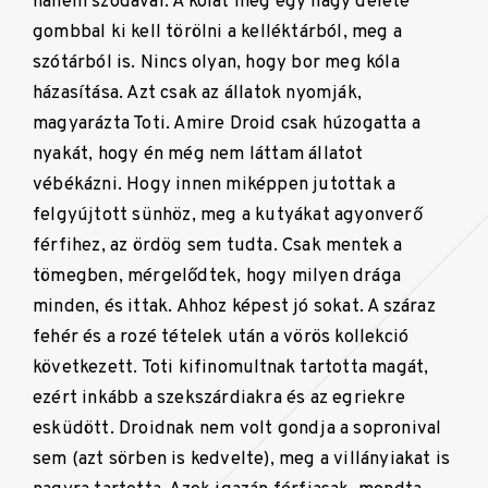
hanem szódával. A kólát meg egy nagy delete
gombbal ki kell törölni a kelléktárból, meg a
szótárból is. Nincs olyan, hogy bor meg kóla
házasítása. Azt csak az állatok nyomják,
magyarázta Toti. Amire Droid csak húzogatta a
nyakát, hogy én még nem láttam állatot
vébékázni. Hogy innen miképpen jutottak a
felgyújtott sünhöz, meg a kutyákat agyonverő
férfihez, az ördög sem tudta. Csak mentek a
tömegben, mérgelődtek, hogy milyen drága
minden, és ittak. Ahhoz képest jó sokat. A száraz
fehér és a rozé tételek után a vörös kollekció
következett. Toti kifinomultnak tartotta magát,
ezért inkább a szekszárdiakra és az egriekre
esküdött. Droidnak nem volt gondja a sopronival
sem (azt sörben is kedvelte), meg a villányiakat is