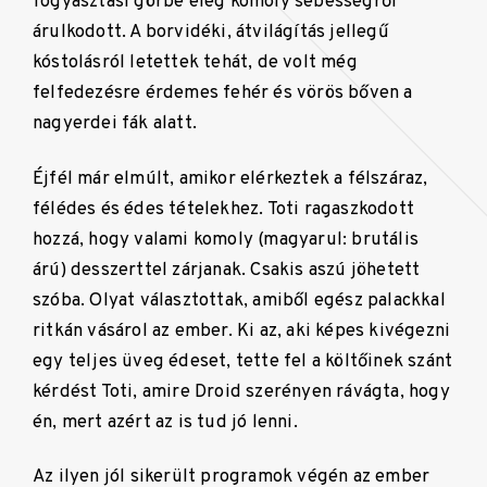
fogyasztási görbe elég komoly sebességről
árulkodott. A borvidéki, átvilágítás jellegű
kóstolásról letettek tehát, de volt még
felfedezésre érdemes fehér és vörös bőven a
nagyerdei fák alatt.
Éjfél már elmúlt, amikor elérkeztek a félszáraz,
félédes és édes tételekhez. Toti ragaszkodott
hozzá, hogy valami komoly (magyarul: brutális
árú) desszerttel zárjanak. Csakis aszú jöhetett
szóba. Olyat választottak, amiből egész palackkal
ritkán vásárol az ember. Ki az, aki képes kivégezni
egy teljes üveg édeset, tette fel a költőinek szánt
kérdést Toti, amire Droid szerényen rávágta, hogy
én, mert azért az is tud jó lenni.
Az ilyen jól sikerült programok végén az ember