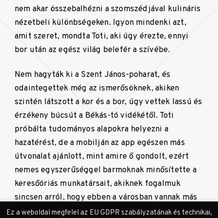
nem akar összebalhézni a szomszédjával kulináris
nézetbeli különbségeken. Igyon mindenki azt,
amit szeret, mondta Toti, aki úgy érezte, ennyi
bor után az egész világ belefér a szívébe.
Nem hagyták ki a Szent János-poharat, és
odaintegettek még az ismerősöknek, akiken
szintén látszott a kor és a bor, úgy vettek lassú és
érzékeny búcsút a Békás-tó vidékétől. Toti
próbálta tudományos alapokra helyezni a
hazatérést, de a mobilján az app egészen más
útvonalat ajánlott, mint amire ő gondolt, ezért
nemes egyszerűséggel barmoknak minősítette a
keresőóriás munkatársait, akiknek fogalmuk
sincsen arról, hogy ebben a városban vannak más
utak is, mint amiket azok mutogatnak a
Ez a weboldal megfelel az EU GDPR szabályzatának és technikai,