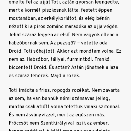
emelte fel az ujját Toti, aztán gyorsan leengedte,
mert a körmét piszkosnak látta, festett éppen
mostanában, az erkélykorlátot, és elég bénán
nézett ki a piros zománc maradéka az ujja végén.
Tehát száraz legyen az első. Nem vagyok ellene a
habzóbornak sem. Az pezsgő? – vetette oda
Droid. Toti sóhajtott. Akkor azt mondtam volna. Ez
nem az. Habzóbor, tállyai, furmintból. Frankó,
biccentett Droid. És aztán? Aztán jöhetnek a laza
és száraz fehérek. Majd a rozék.
Toti imádta a friss, ropogós rozékat. Nem zavarta
az sem, ha van bennük némi szénsavas jelleg,
mintha csak átlőtt volna felettük valaki szifonnal.
És nem ásványvízzel, mert az egészen más.
Fröccsöt nem Szentkirályival iszik az ember,