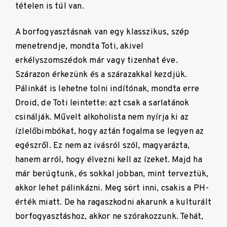
tételen is túl van.
A borfogyasztásnak van egy klasszikus, szép
menetrendje, mondta Toti, akivel
erkélyszomszédok már vagy tizenhat éve.
Szárazon érkezünk és a szárazakkal kezdjük.
Pálinkát is lehetne tolni indítónak, mondta erre
Droid, de Toti leintette: azt csak a sarlatánok
csinálják. Művelt alkoholista nem nyírja ki az
ízlelőbimbókat, hogy aztán fogalma se legyen az
egészről. Ez nem az ivásról szól, magyarázta,
hanem arról, hogy élvezni kell az ízeket. Majd ha
már berúgtunk, és sokkal jobban, mint terveztük,
akkor lehet pálinkázni. Meg sört inni, csakis a PH-
érték miatt. De ha ragaszkodni akarunk a kulturált
borfogyasztáshoz, akkor ne szórakozzunk. Tehát,