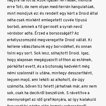
nagyra tartotta. Azok igazán férfiasak, mondta
erre Toti, de nem olyan mediterrán hangulatúak,
mint mondjuk ez: és rendelt egy kört a Droid által
néha csak mixként emlegetett cuvée típusú
borból, aminek a fő gerincét a syrah nevű
vörösbor adta. Érzed a borsosságát? Az
erkélyszomszéd megveregette Droid vállát. Ki
kellene választanunk egy borvidéket, és onnan
tolni egy sort. Sok lesz, sóhajtott Droid. Igaz,
hogy alaposan megágyazott otthon az estének,
pörköltet evett, és a biztonság kedvéért még
némi szalonnát is utána, mintegy desszertként,
legyen majd, ami leköti az alkoholt, de úgy
számolta, bőven tíz felett járhatnak már, ami nem
sok, csak ha decikről beszélünk. S rávetítve a
mennyiséget az idő grafikonjára, az így kialakuló