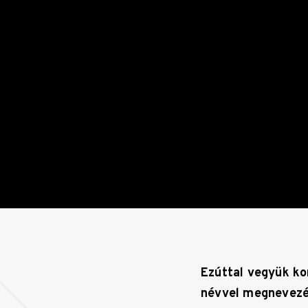
Ezúttal vegyük kom
névvel megnevezés