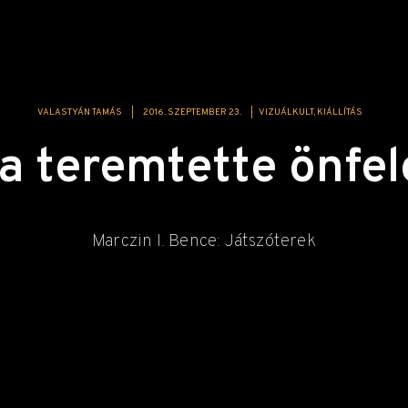
VALASTYÁN TAMÁS
|
2016. SZEPTEMBER 23.
|
VIZUÁLKULT
KIÁLLÍTÁS
a teremtette önfel
Marczin I. Bence: Játszóterek