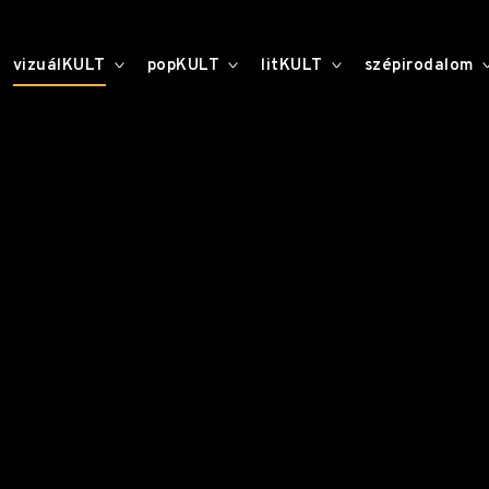
toggle
toggle
toggle
vizuálKULT
popKULT
litKULT
szépirodalom
child
child
child
menu
menu
menu