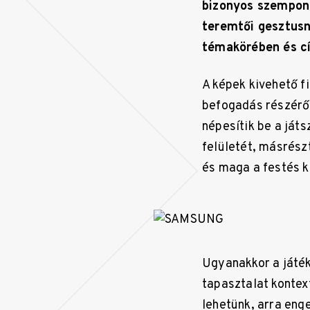
bizonyos szempon
teremtői gesztusn
témakörében és cí
A képek kivehető f
befogadás részéről
népesítik be a ját
felületét, másrész
és maga a festés k
Ugyanakkor a játék
tapasztalat kontex
lehetünk, arra eng