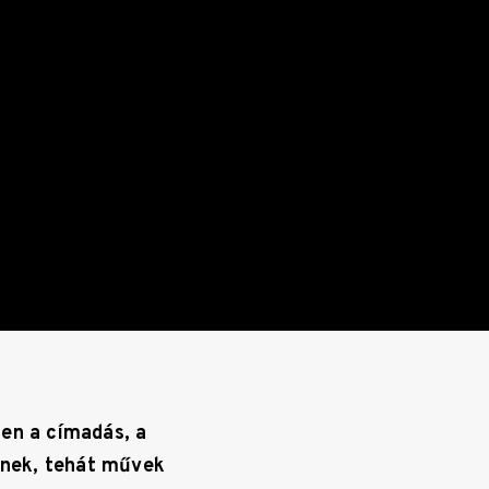
zen a címadás, a
ének, tehát művek