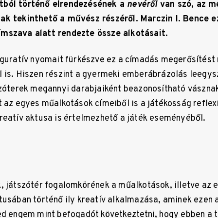
tból történő elrendezésének a
nevéről
van szó, az m
ak tekinthető a művész részéről. Marczin I. Bence ez
mszava alatt rendezte össze alkotásait.
iguratív nyomait fürkészve ez a címadás megerősítést 
 is. Hiszen részint a gyermeki emberábrázolás leegysz
szóterek megannyi darabjaiként beazonosítható vásznak
t az egyes műalkotások címeiből is a játékosság reflex
reatív aktusa is értelmezhető a játék eseményéből.
, játszótér fogalomkörének a műalkotások, illetve az e
tusában történő ily kreatív alkalmazása, aminek ezen a 
ed engem mint befogadót következtetni, hogy ebben a t