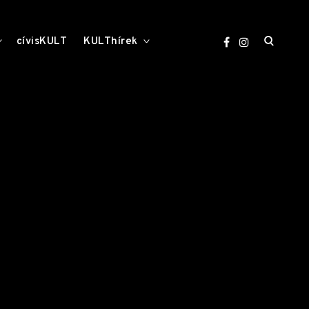
open
toggle
toggle
cívisKULT
KULThírek
child
child
menu
menu
search
form