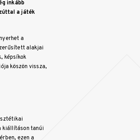
ég inkább
úttal a játék
nyerhet a
erűsített alakjai
, képsíkok
iója köszön vissza,
sztétikai
kiállításon tanúi
érben, ezen a