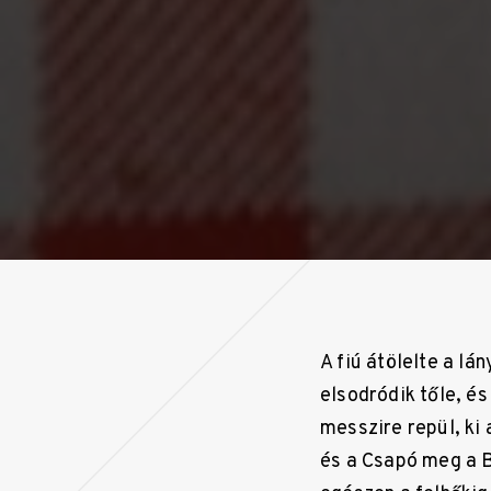
A fiú átölelte a lá
elsodródik tőle, és
messzire repül, ki 
és a Csapó meg a Bu