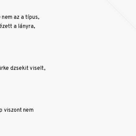
 nem az a típus,
ézett a lányra,
rke dzsekit viselt,
ap viszont nem