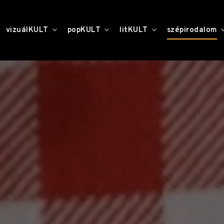
toggle
toggle
toggle
vizuálKULT
popKULT
litKULT
szépirodalom
child
child
child
menu
menu
menu