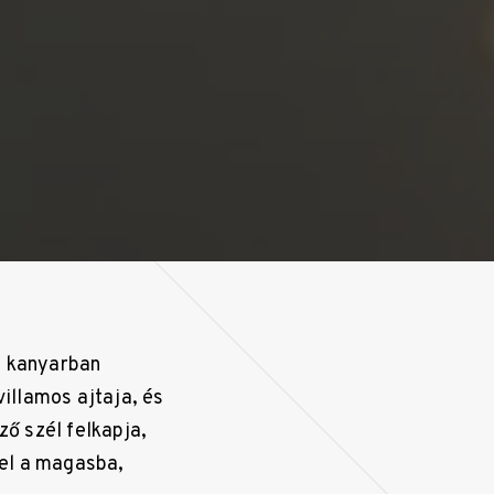
 a kanyarban
villamos ajtaja, és
ző szél felkapja,
fel a magasba,