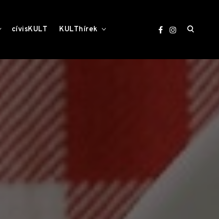
open
toggle
toggle
cívisKULT
KULThírek
child
child
menu
menu
search
form