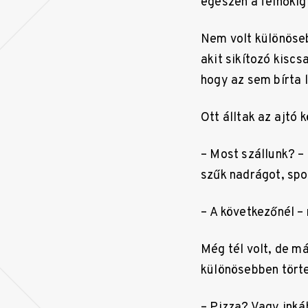
egészen a felhőkig 
Nem volt különöseb
akit sikítozó kiscs
hogy az sem bírta l
Ott álltak az ajtó 
– Most szállunk? – 
szűk nadrágot, spo
– A következőnél – 
Még tél volt, de má
különösebben tört
– Pizza? Vagy ink