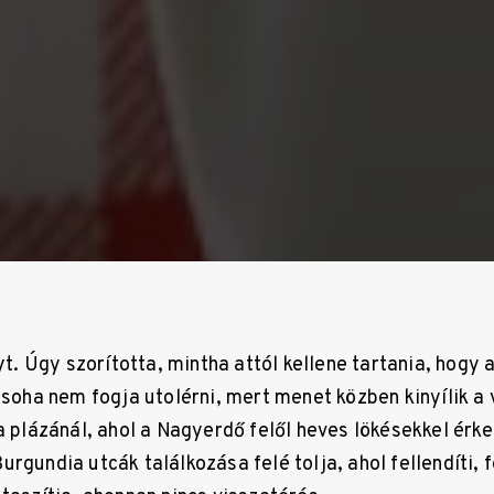
nyt. Úgy szorította, mintha attól kellene tartania, hogy
 soha nem fogja utolérni, mert menet közben kinyílik a 
a plázánál, ahol a Nagyerdő felől heves lökésekkel érke
rgundia utcák találkozása felé tolja, ahol fellendíti, 