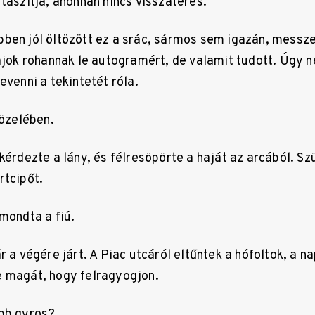
taszítja, ahonnan nincs visszatérés.
ben jól öltözött ez a srác, sármos sem igazán, messze
ajok rohannak le autogramért, de valamit tudott. Úgy n
evenni a tekintetét róla.
közelében.
kérdezte a lány, és félresöpörte a haját az arcából. Szü
rtcipőt.
mondta a fiú.
r a végére járt. A Piac utcáról eltűntek a hófoltok, a n
e magát, hogy felragyogjon.
ább gyros?