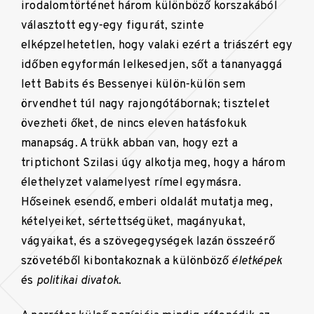
irodalomtörténet három különböző korszakából
választott egy-egy figurát, szinte
elképzelhetetlen, hogy valaki ezért a triászért egy
időben egyformán lelkesedjen, sőt a tananyaggá
lett Babits és Bessenyei külön-külön sem
örvendhet túl nagy rajongótábornak; tisztelet
övezheti őket, de nincs eleven hatásfokuk
manapság. A trükk abban van, hogy ezt a
triptichont Szilasi úgy alkotja meg, hogy a három
élethelyzet valamelyest rímel egymásra.
Hőseinek esendő, emberi oldalát mutatja meg,
kételyeiket, sértettségüket, magányukat,
vágyaikat, és a szövegegységek lazán összeérő
szövetéből kibontakoznak a különböző
életképek
és
politikai divatok
.