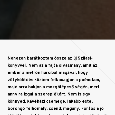
Nehezen barátkoztam össze az új Szilasi-
könyvvel. Nem az a fajta olvasmány, amit az
ember a metrón hurcibál magával, hogy
zötykölődés közben felkacagjon a poénokon,
majd orra bukjon a mozgólépcső végén, mert
annyira izgul a szereplőkért. Nem is egy
könnyed, kávéházi csemege. Inkább este,
borongó félhomály, csend, magány. Fontos a jó