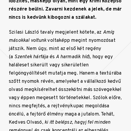
időzítés, másképp olyan, mint egy krimi középső
részére beülni. Zavarni kezdenek a jelek, de már
nincs is kedvünk kibogozni a szálakat.
Szilasi László tavaly megjelent kötete, az
Amíg
másokkal voltunk
voltaképp megint nyomozósat
játszik. Nem úgy, mint az első két regény
(a
Szentek hárfája
és
A harmadik híd
), hogy egy
haláleset sikerült vagy sikerületlen
felgöngyölítését mutatja meg. Hanem a textúrába
szőtt nyomok révén, amelyeket a vállalkozó kedvű
olvasó megkísérelhet összekötni más szövegekkel
vagy éppen megesett történetekkel. Szólok előre,
nincs megfejtés, a rejtvénykupac megoldása
öncélú, a fejtörő élmény maga a jutalom. Tehát,
Kedves Olvasó,
ki itt belépsz, hagyj fel minden
reménnyel
, és csak koncentrálj az elbeszélés