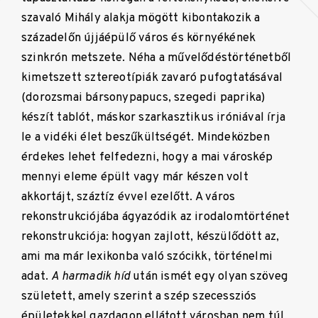
szavaló Mihály alakja mögött kibontakozik a
századelőn újjáépülő város és környékének
szinkrón metszete. Néha a művelődéstörténetből
kimetszett sztereotípiák zavaró pufogtatásával
(dorozsmai bársonypapucs, szegedi paprika)
készít tablót, máskor szarkasztikus iróniával írja
le a vidéki élet beszűkültségét. Mindeközben
érdekes lehet felfedezni, hogy a mai városkép
mennyi eleme épült vagy már készen volt
akkortájt, száztíz évvel ezelőtt. A város
rekonstrukciójába ágyazódik az irodalomtörténet
rekonstrukciója: hogyan zajlott, készülődött az,
ami ma már lexikonba való szócikk, történelmi
adat.
A harmadik híd
után ismét egy olyan szöveg
született, amely szerint a szép szecessziós
épületekkel gazdagon ellátott városban nem túl