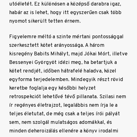
utóéletét. Ez különösen a középső darabra igaz,
habár az is lehet, hogy itt egyszerűen csak több
nyomot sikerült tetten érnem.
Figyelemre méltó a szinte mértani pontossággal
szerkesztett kötet arányossága. A három
kisregény Babits Mihályt, majd Jókai Mórt, illetve
Bessenyei Györgyöt idézi meg, ha betartjuk a
kötet rendjét, időben hátrafelé haladva, közel
egyforma terjedelemben. Mindegyik részt rövid
keretbe foglalja egy későbbi helyzet
retrospekciót lehetővé tévő pillanata. Szilasi nem
ír regényes életrajzot, legalábbis nem írja le a
teljes életutat, de még csak a teljes írói pályát
sem, nem szolgál mulatságos adomákkal, és
minden deheroizálás ellenére a könyv irodalmi