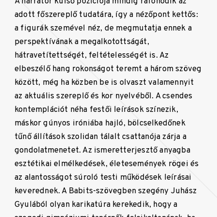
A narrátor külső pozíciója mindig ráfonódik az
adott főszereplő tudatára, így a nézőpont kettős:
a figurák szemével néz, de megmutatja ennek a
perspektívának a megalkotottságát,
hátravetítettségét, feltételességét is. Az
elbeszélő hang rokonságot teremt a három szöveg
között, még ha közben be is olvaszt valamennyit
az aktuális szereplő és kor nyelvéből. A csendes
kontemplációt néha festői leírások színezik,
máskor gúnyos iróniába hajló, bölcselkedőnek
tűnő állítások szolidan tálalt csattanója zárja a
gondolatmenetet. Az ismeretterjesztő anyagba
esztétikai elmélkedések, életesemények rögei és
az alantosságot súroló testi működések leírásai
keverednek. A Babits-szövegben szegény Juhász
Gyulából olyan karikatúra kerekedik, hogy a