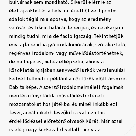
bulvárnak sem mondható. Sikerül elérnie az
életrajzokból és a helytörténetből vett pontos
adatok tégláira alapozva, hogy az eredmény
valóság és fikció határán lebegjen, és ne akarjam
mindig tudni, mi a de facto igazság. Tekinthetjük
egyfajta rendhagyó irodalomórának, szórakoztató,
regényes irodalom- vagy művelődéstörténetnek,
de mi tagadás, nehéz elképzelni, ahogy a
közoktatás igájában senyvedő lurkók verstanulási
kedvét fellendíti például a női fűzők előtt ácsorgó
Babits képe. A szerző irodalomelméleti fogalmak
mentén gúnyolódik, művelődéstörténeti
mozzanatokat hoz játékba, és minél inkább ezt
teszi, annál inkább leszűkíti a változatlan
érdeklődéssel előretörő olvasók körét. Már azzal
is elég nagy kockázatot vállalt, hogy az