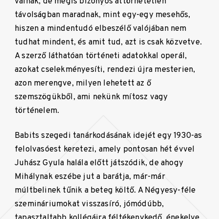
válnak, de mégis bizonyos áttörhetetlen
távolságban maradnak, mint egy-egy mesehős,
hiszen a mindentudó elbeszélő valójában nem
tudhat mindent, és amit tud, azt is csak közvetve.
A szerző láthatóan történeti adatokkal operál,
azokat cselekményesíti, rendezi újra mesterien,
azon merengve, milyen lehetett az ő
szemszögükből, ami nekünk mítosz vagy
történelem.
Babits szegedi tanárkodásának idejét egy 1930-as
felolvasóest keretezi, amely pontosan hét évvel
Juhász Gyula halála előtt játszódik, de ahogy
Mihálynak eszébe jut a barátja, már-már
múltbelinek tűnik a beteg költő. A Négyesy-féle
szemináriumokat visszasíró, jómódúbb,
tapasztaltabb kollégáira féltékenykedő, énekelve