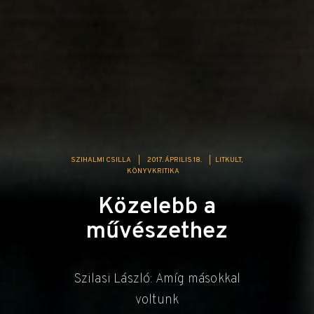
SZIHALMI CSILLA
|
2017. ÁPRILIS 18.
|
LITKULT
KÖNYVKRITIKA
Közelebb a
művészethez
Szilasi László: Amíg másokkal
voltunk