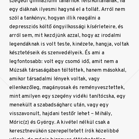
szegedi gimnáziumi tanárnők felsikoltanának, ha
egy diáknak ilyesmi hagyná el a tollát. Arról nem
szól a tankönyv, hogyan illik reagálni a
depressziós költő öngyilkossági kísérleteire, és
arról sem, mit kezdjünk azzal, hogy az irodalmi
legendáknak is volt teste, kinézete, hangja, voltak
késztetéseik és szenvedélyeik. És ami a
legfontosabb: volt egy csomó idő, amit nem a
Múzsák társaságában töltöttek, hanem másokkal,
amikor társadalmi lények voltak, vagy
ellenkezőleg, magányosak és reményvesztettek,
mint amilyen egy szegény vidéki tanítócska, egy
menekült a szabadságharc után, vagy egy
visszavonult, hajdani testőr lehet – Mihály,
Móric(z) és György. A kivétel nélkül csak a
keresztnevükön szerepeltetett írók közelibbé