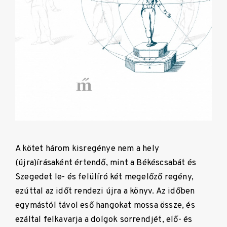
A kötet három kisregénye nem a hely
(újra)írásaként értendő, mint a Békéscsabát és
Szegedet le- és felülíró két megelőző regény,
ezúttal az időt rendezi újra a könyv. Az időben
egymástól távol eső hangokat mossa össze, és
ezáltal felkavarja a dolgok sorrendjét, elő- és