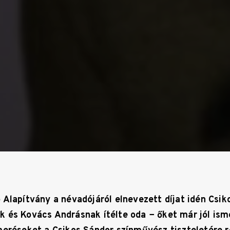
 Alapítvány a névadójáról elnevezett díjat idén Csik
 és Kovács Andrásnak ítélte oda − őket már jól ism