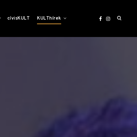
open
toggle
toggle
cívisKULT
KULThírek
child
child
menu
menu
search
form