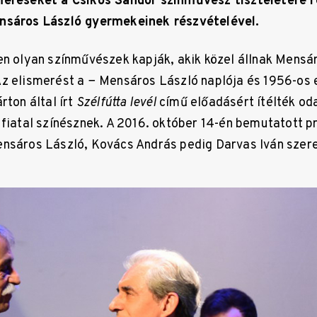
meréseket a Csikos Sándor színművész tiszteletére 
nsáros László gyermekeinek részvételével.
en olyan színművészek kapják, akik közel állnak Mensá
Az elismerést a − Mensáros László naplója és 1956-os
rton által írt
Szélfútta levél
című előadásért ítélték od
 fiatal színésznek. A 2016. október 14-én bemutatott 
nsáros László, Kovács András pedig Darvas Iván szere