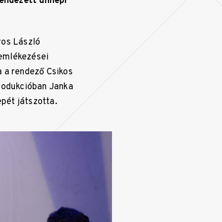
rendezett ünnepi
ros László
 emlékezései
a a rendező Csikos
produkcióban Janka
pét játszotta.