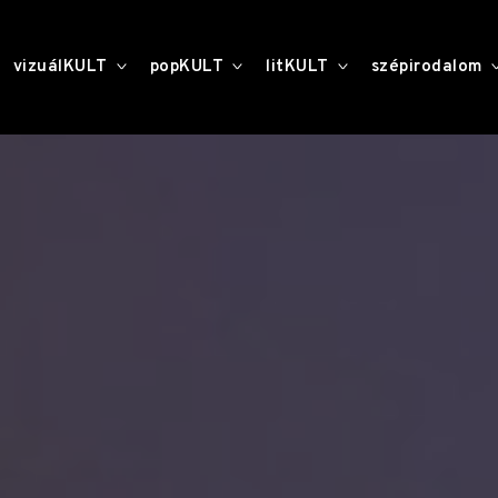
toggle
toggle
toggle
vizuálKULT
popKULT
litKULT
szépirodalom
child
child
child
menu
menu
menu