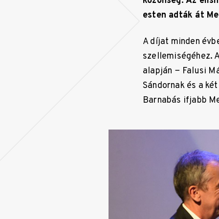
közönség. Az elis
esten adták át Me
A díjat minden évb
szellemiségéhez. 
alapján − Falusi Má
Sándornak és a két
Barnabás ifjabb Me