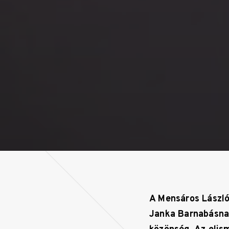
A Mensáros László
Janka Barnabásnak