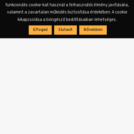
funkcionális cookie-kat használ a felhasználói élmény javítására,
valamint a zavartalan működés biztosítása érdekében. A cookie
kikapcsolása a böngésző beállításaiban lehetséges.
Elfogad
Elutasít
Bővebben
Angyalok Amerikában
Az amerikai Tony Kushner 1992-ben bemutatott
kétrészes, legendás drámája, az
Angyalok
Amerikában
középiskolai tananyag hazájában.
Ennek ellenére Magyarországon még sohasem