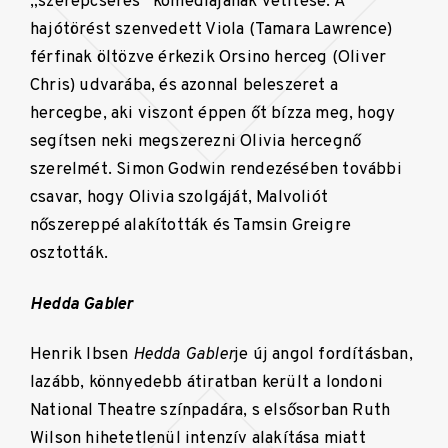
„szerepcserés” komédiájának vetítése. A
hajótörést szenvedett Viola (Tamara Lawrence)
férfinak öltözve érkezik Orsino herceg (Oliver
Chris) udvarába, és azonnal beleszeret a
hercegbe, aki viszont éppen őt bízza meg, hogy
segítsen neki megszerezni Olivia hercegnő
szerelmét. Simon Godwin rendezésében további
csavar, hogy Olivia szolgáját, Malvoliót
nőszereppé alakították és Tamsin Greigre
osztották.
Hedda Gabler
Henrik Ibsen
Hedda Gabler
je új angol fordításban,
lazább, könnyedebb átiratban került a londoni
National Theatre színpadára, s elsősorban Ruth
Wilson hihetetlenül intenzív alakítása miatt