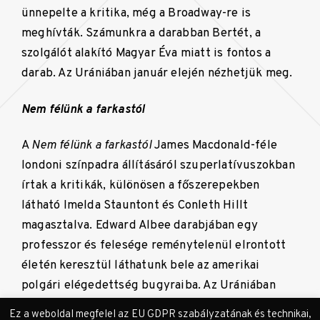
ünnepelte a kritika, még a Broadway-re is
meghívták. Számunkra a darabban Bertét, a
szolgálót alakító Magyar Éva miatt is fontos a
darab. Az Urániában január elején nézhetjük meg.
Nem félünk a farkastól
A
Nem félünk a farkastól
James Macdonald-féle
londoni színpadra állításáról szuperlatívuszokban
írtak a kritikák, különösen a főszerepekben
látható Imelda Stauntont és Conleth Hillt
magasztalva. Edward Albee darabjában egy
professzor és felesége reménytelenül elrontott
életén keresztül láthatunk bele az amerikai
polgári elégedettség bugyraiba. Az Urániában
februárban tartják a mozibemutatót.
Ez a weboldal megfelel az EU GDPR szabályzatának és technikai,