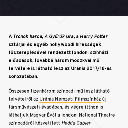
A
Trónok harca
,
A Gyűrűk Ura
, a
Harry Potter
sztárjai és egyéb hollywoodi hírességek
főszereplésével rendezett londoni színházi
előadások, továbbá három moszkvai mű
felvétele is látható lesz az Uránia 2017/18-as
sorozatában.
Összesen tizenhárom színpadi mű lesz látható
felvételről az
Uránia Nemzeti Filmszínház
új
társművészeti évadában, és végre itthon is
láthatjuk Magyar Évát a londoni National Theatre
színpadáról közvetített
Hedda Gabler
-