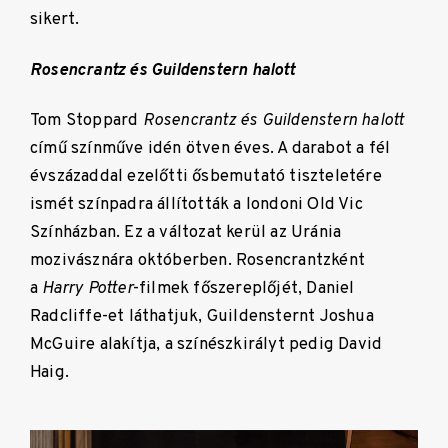
sikert.
Rosencrantz és Guildenstern halott
Tom Stoppard
Rosencrantz és Guildenstern halott
című színműve idén ötven éves. A darabot a fél
évszázaddal ezelőtti ősbemutató tiszteletére
ismét színpadra állították a londoni Old Vic
Színházban. Ez a változat kerül az Uránia
mozivásznára októberben. Rosencrantzként
a
Harry Potter
-filmek főszereplőjét, Daniel
Radcliffe-et láthatjuk, Guildensternt Joshua
McGuire alakítja, a színészkirályt pedig David
Haig.