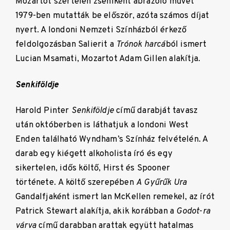
Mozartot szertelen zseniként ábrázoló művet
1979-ben mutatták be először, azóta számos díjat
nyert. A londoni Nemzeti Színházból érkező
feldolgozásban Salierit a
Trónok harcá
ból ismert
Lucian Msamati, Mozartot Adam Gillen alakítja.
Senkiföldje
Harold Pinter
Senkiföldje
című darabját tavasz
után októberben is láthatjuk a londoni West
Enden található Wyndham’s Színház felvételén. A
darab egy kiégett alkoholista író és egy
sikertelen, idős költő, Hirst és Spooner
története. A költő szerepében
A Gyűrűk Ura
Gandalfjaként ismert Ian McKellen remekel, az írót
Patrick Stewart alakítja, akik korábban a
Godot-ra
várva
című darabban arattak együtt hatalmas